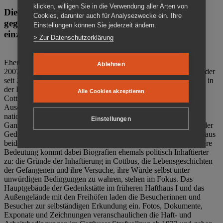
klicken, willigen Sie in die Verwendung aller Arten von
Die Gedenkstätte Zuchthaus Cottbus ist ein Ort
Cookies, darunter auch für Analysezwecke ein. Ihre
gegen das Vergessen. Anschaulich, nah und
Einstellungen können Sie jederzeit ändern.
einzigartig.
> Zur Datenschutzerklärung
Ehemalige politische Häftlinge der DDR gründeten im Oktober
Ablehnen
2007 den Verein Menschenrechtszentrum Cottbus e. V. (MRZ), der
seit 2011 Eigentümer des ehemaligen Gefängnisses (1860-2002) in
der Bautzener Straße und Träger der Gedenkstätte Zuchthaus
Alle Cookies akzeptieren
Cottbus ist. Im Zentrum der Arbeit der Gedenkstätte steht die
Auseinandersetzung mit politischem Unrecht während der
nationalsozialistischen Terrorherrschaft und der SED-Diktatur.
Einstellungen
Ganzjährig zeigen mehrere Dauer- und Sonderausstellungen in der
Gedenkstätte Zuchthaus Cottbus Beispiele politischen Unrechts aus
beiden deutschen Diktaturen des 20. Jahrhunderts. Eine besondere
Bedeutung kommt dabei Biografien ehemals politisch Inhaftierter
zu: die Gründe der Inhaftierung in Cottbus, die Lebensgeschichten
der Gefangenen und ihre Versuche, ihre Würde selbst unter
unwürdigen Bedingungen zu wahren, stehen im Fokus. Das
Hauptgebäude der Gedenkstätte im früheren Hafthaus I und das
Außengelände mit den Freihöfen laden die Besucherinnen und
Besucher zur selbständigen Erkundung ein. Fotos, Dokumente,
Exponate und Zeichnungen veranschaulichen die Haft- und