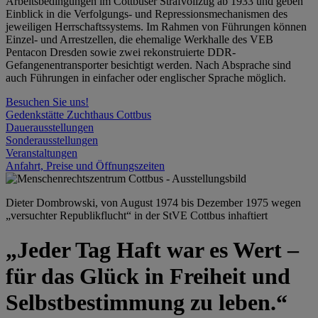
Arbeitsbedingungen im Cottbuser Strafvollzug ab 1933 und geben
Einblick in die Verfolgungs- und Repressionsmechanismen des
jeweiligen Herrschaftssystems. Im Rahmen von Führungen können
Einzel- und Arrestzellen, die ehemalige Werkhalle des VEB
Pentacon Dresden sowie zwei rekonstruierte DDR-
Gefangenentransporter besichtigt werden. Nach Absprache sind
auch Führungen in einfacher oder englischer Sprache möglich.
Besuchen Sie uns!
Gedenkstätte Zuchthaus Cottbus
Dauerausstellungen
Sonderausstellungen
Veranstaltungen
Anfahrt, Preise und Öffnungszeiten
Dieter Dombrowski, von August 1974 bis Dezember 1975 wegen
„versuchter Republikflucht“ in der StVE Cottbus inhaftiert
„Jeder Tag Haft war es Wert –
für das Glück in Freiheit und
Selbstbestimmung zu leben.“