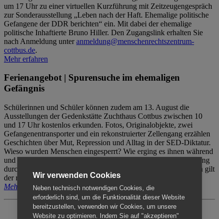
um 17 Uhr zu einer virtuellen Kurzführung mit Zeitzeugengespräch
zur Sonderausstellung „Leben nach der Haft. Ehemalige politische
Gefangene der DDR berichten“ ein. Mit dabei der ehemalige
politische Inhaftierte Bruno Hiller. Den Zugangslink erhalten Sie
nach Anmeldung unter
anmeldung@menschenrechtszentrum-
cottbus.de
.
Mehr erfahren
Ferienangebot | Spurensuche im ehemaligen
Gefängnis
Schülerinnen und Schüler können zudem am 13. August die
Ausstellungen der Gedenkstätte Zuchthaus Cottbus zwischen 10
und 17 Uhr kostenlos erkunden. Fotos, Originalobjekte, zwei
Gefangenentransporter und ein rekonstruierter Zellengang erzählen
Geschichten über Mut, Repression und Alltag in der SED-Diktatur.
Wieso wurden Menschen eingesperrt? Wie erging es ihnen während
und nach der Haft? Der Besuch erfolgt individuell ohne Betreuung
durch das Menschenrechtszentrum Cottbus. Für Begleitpersonen gilt
Wir verwenden Cookies
der reguläre Eintritt (8€ / ermäßigt 5€).
Mehr erfahren
Neben technisch notwendigen Cookies, die
erforderlich sind, um die Funktionalität dieser Website
bereitzustellen, verwenden wir Cookies, um unsere
Website zu optimieren. Indem Sie auf "akzeptieren"