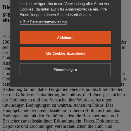
klicken, willigen Sie in die Verwendung aller Arten von
Die Gedenkstätte Zuchthaus Cottbus ist ein Ort
Cookies, darunter auch für Analysezwecke ein. Ihre
gegen das Vergessen. Anschaulich, nah und
Einstellungen können Sie jederzeit ändern.
einzigartig.
> Zur Datenschutzerklärung
Ehemalige politische Häftlinge der DDR gründeten im Oktober
Ablehnen
2007 den Verein Menschenrechtszentrum Cottbus e. V. (MRZ), der
seit 2011 Eigentümer des ehemaligen Gefängnisses (1860-2002) in
der Bautzener Straße und Träger der Gedenkstätte Zuchthaus
Alle Cookies akzeptieren
Cottbus ist. Im Zentrum der Arbeit der Gedenkstätte steht die
Auseinandersetzung mit politischem Unrecht während der
nationalsozialistischen Terrorherrschaft und der SED-Diktatur.
Einstellungen
Ganzjährig zeigen mehrere Dauer- und Sonderausstellungen in der
Gedenkstätte Zuchthaus Cottbus Beispiele politischen Unrechts aus
beiden deutschen Diktaturen des 20. Jahrhunderts. Eine besondere
Bedeutung kommt dabei Biografien ehemals politisch Inhaftierter
zu: die Gründe der Inhaftierung in Cottbus, die Lebensgeschichten
der Gefangenen und ihre Versuche, ihre Würde selbst unter
unwürdigen Bedingungen zu wahren, stehen im Fokus. Das
Hauptgebäude der Gedenkstätte im früheren Hafthaus I und das
Außengelände mit den Freihöfen laden die Besucherinnen und
Besucher zur selbständigen Erkundung ein. Fotos, Dokumente,
Exponate und Zeichnungen veranschaulichen die Haft- und