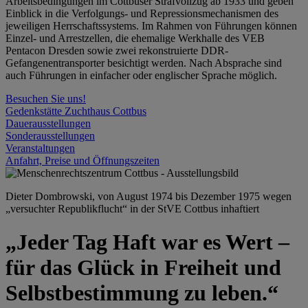
Arbeitsbedingungen im Cottbuser Strafvollzug ab 1933 und geben
Einblick in die Verfolgungs- und Repressionsmechanismen des
jeweiligen Herrschaftssystems. Im Rahmen von Führungen können
Einzel- und Arrestzellen, die ehemalige Werkhalle des VEB
Pentacon Dresden sowie zwei rekonstruierte DDR-
Gefangenentransporter besichtigt werden. Nach Absprache sind
auch Führungen in einfacher oder englischer Sprache möglich.
Besuchen Sie uns!
Gedenkstätte Zuchthaus Cottbus
Dauerausstellungen
Sonderausstellungen
Veranstaltungen
Anfahrt, Preise und Öffnungszeiten
Dieter Dombrowski, von August 1974 bis Dezember 1975 wegen
„versuchter Republikflucht“ in der StVE Cottbus inhaftiert
„Jeder Tag Haft war es Wert –
für das Glück in Freiheit und
Selbstbestimmung zu leben.“