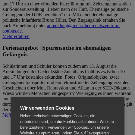
um 17 Uhr zu einer virtuellen Kurzführung mit Zeitzeugengespräch
zur Sonderausstellung „Leben nach der Haft. Ehemalige politische
Gefangene der DDR berichten“ ein. Mit dabei der ehemalige
politische Inhaftierte Bruno Hiller. Den Zugangslink erhalten Sie
nach Anmeldung unter
anmeldung@menschenrechtszentrum-
cottbus.de
.
Mehr erfahren
Ferienangebot | Spurensuche im ehemaligen
Gefängnis
Schülerinnen und Schüler können zudem am 13. August die
Ausstellungen der Gedenkstätte Zuchthaus Cottbus zwischen 10
und 17 Uhr kostenlos erkunden. Fotos, Originalobjekte, zwei
Gefangenentransporter und ein rekonstruierter Zellengang erzählen
Geschichten über Mut, Repression und Alltag in der SED-Diktatur.
Wieso wurden Menschen eingesperrt? Wie erging es ihnen während
und nach der Haft? Der Besuch erfolgt individuell ohne Betreuung
durch das Menschenrechtszentrum Cottbus. Für Begleitpersonen gilt
Wir verwenden Cookies
der reguläre Eintritt (8€ / ermäßigt 5€).
Mehr erfahren
Neben technisch notwendigen Cookies, die
erforderlich sind, um die Funktionalität dieser Website
bereitzustellen, verwenden wir Cookies, um unsere
Website zu optimieren. Indem Sie auf "akzeptieren"