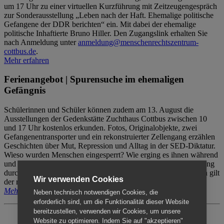
um 17 Uhr zu einer virtuellen Kurzführung mit Zeitzeugengespräch
zur Sonderausstellung „Leben nach der Haft. Ehemalige politische
Gefangene der DDR berichten“ ein. Mit dabei der ehemalige
politische Inhaftierte Bruno Hiller. Den Zugangslink erhalten Sie
nach Anmeldung unter
anmeldung@menschenrechtszentrum-
cottbus.de
.
Mehr erfahren
Ferienangebot | Spurensuche im ehemaligen
Gefängnis
Schülerinnen und Schüler können zudem am 13. August die
Ausstellungen der Gedenkstätte Zuchthaus Cottbus zwischen 10
und 17 Uhr kostenlos erkunden. Fotos, Originalobjekte, zwei
Gefangenentransporter und ein rekonstruierter Zellengang erzählen
Geschichten über Mut, Repression und Alltag in der SED-Diktatur.
Wieso wurden Menschen eingesperrt? Wie erging es ihnen während
und nach der Haft? Der Besuch erfolgt individuell ohne Betreuung
durch das Menschenrechtszentrum Cottbus. Für Begleitpersonen gilt
Wir verwenden Cookies
der reguläre Eintritt (8€ / ermäßigt 5€).
Mehr erfahren
Neben technisch notwendigen Cookies, die
erforderlich sind, um die Funktionalität dieser Website
bereitzustellen, verwenden wir Cookies, um unsere
Website zu optimieren. Indem Sie auf "akzeptieren"