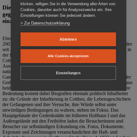
klicken, willigen Sie in die Verwendung aller Arten von
Die Gedenkstätte Zuchthaus Cottbus ist ein Ort
Cookies, darunter auch für Analysezwecke ein. Ihre
gegen das Vergessen. Anschaulich, nah und
Einstellungen können Sie jederzeit ändern.
einzigartig.
> Zur Datenschutzerklärung
Ehemalige politische Häftlinge der DDR gründeten im Oktober
Ablehnen
2007 den Verein Menschenrechtszentrum Cottbus e. V. (MRZ), der
seit 2011 Eigentümer des ehemaligen Gefängnisses (1860-2002) in
der Bautzener Straße und Träger der Gedenkstätte Zuchthaus
Alle Cookies akzeptieren
Cottbus ist. Im Zentrum der Arbeit der Gedenkstätte steht die
Auseinandersetzung mit politischem Unrecht während der
nationalsozialistischen Terrorherrschaft und der SED-Diktatur.
Einstellungen
Ganzjährig zeigen mehrere Dauer- und Sonderausstellungen in der
Gedenkstätte Zuchthaus Cottbus Beispiele politischen Unrechts aus
beiden deutschen Diktaturen des 20. Jahrhunderts. Eine besondere
Bedeutung kommt dabei Biografien ehemals politisch Inhaftierter
zu: die Gründe der Inhaftierung in Cottbus, die Lebensgeschichten
der Gefangenen und ihre Versuche, ihre Würde selbst unter
unwürdigen Bedingungen zu wahren, stehen im Fokus. Das
Hauptgebäude der Gedenkstätte im früheren Hafthaus I und das
Außengelände mit den Freihöfen laden die Besucherinnen und
Besucher zur selbständigen Erkundung ein. Fotos, Dokumente,
Exponate und Zeichnungen veranschaulichen die Haft- und