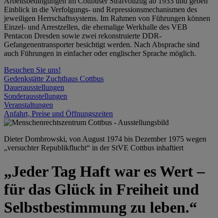
Arbeitsbedingungen im Cottbuser Strafvollzug ab 1933 und geben
Einblick in die Verfolgungs- und Repressionsmechanismen des
jeweiligen Herrschaftssystems. Im Rahmen von Führungen können
Einzel- und Arrestzellen, die ehemalige Werkhalle des VEB
Pentacon Dresden sowie zwei rekonstruierte DDR-
Gefangenentransporter besichtigt werden. Nach Absprache sind
auch Führungen in einfacher oder englischer Sprache möglich.
Besuchen Sie uns!
Gedenkstätte Zuchthaus Cottbus
Dauerausstellungen
Sonderausstellungen
Veranstaltungen
Anfahrt, Preise und Öffnungszeiten
Dieter Dombrowski, von August 1974 bis Dezember 1975 wegen
„versuchter Republikflucht“ in der StVE Cottbus inhaftiert
„Jeder Tag Haft war es Wert –
für das Glück in Freiheit und
Selbstbestimmung zu leben.“