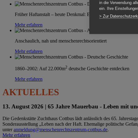
in die Verwendung all
ein. Ihre Einstellung
Früher Haftanstalt – heute Denkmal: Einen Ort im Wandel erle
> Zur Datenschutzerk
Mehr erfahren
Anschaulich, nah und menschenrechtsorientiert
Mehr erfahren
2
1860–2002: Auf 22.000m
deutsche Geschichte entdecken
Mehr erfahren
AKTUELLES
13. August 2026 |
65 Jahre Mauerbau - Leben mit und
Die Gedenkstätte Zuchthaus Cottbus lädt anlässlich des 65. Jahrest
Sonderausstellung „Leben nach der Haft. Ehemalige politische Gefang
unter
anmeldung@menschenrechtszentrum-cottbus.de
.
Mehr erfahren