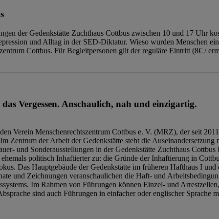
s
ngen der Gedenkstätte Zuchthaus Cottbus zwischen 10 und 17 Uhr kost
Repression und Alltag in der SED-Diktatur. Wieso wurden Menschen ei
trum Cottbus. Für Begleitpersonen gilt der reguläre Eintritt (8€ / erm
 das Vergessen. Anschaulich, nah und einzigartig.
den Verein Menschenrechtszentrum Cottbus e. V. (MRZ), der seit 2011
Im Zentrum der Arbeit der Gedenkstätte steht die Auseinandersetzung m
uer- und Sonderausstellungen in der Gedenkstätte Zuchthaus Cottbus B
hemals politisch Inhaftierter zu: die Gründe der Inhaftierung in Cottb
kus. Das Hauptgebäude der Gedenkstätte im früheren Hafthaus I und 
ate und Zeichnungen veranschaulichen die Haft- und Arbeitsbedingung
tssystems. Im Rahmen von Führungen können Einzel- und Arrestzellen
bsprache sind auch Führungen in einfacher oder englischer Sprache m