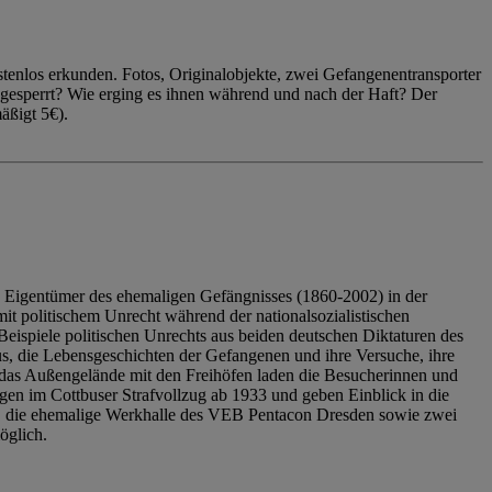
enlos erkunden. Fotos, Originalobjekte, zwei Gefangenentransporter
ngesperrt? Wie erging es ihnen während und nach der Haft? Der
äßigt 5€).
 Eigentümer des ehemaligen Gefängnisses (1860-2002) in der
it politischem Unrecht während der nationalsozialistischen
eispiele politischen Unrechts aus beiden deutschen Diktaturen des
us, die Lebensgeschichten der Gefangenen und ihre Versuche, ihre
das Außengelände mit den Freihöfen laden die Besucherinnen und
en im Cottbuser Strafvollzug ab 1933 und geben Einblick in die
, die ehemalige Werkhalle des VEB Pentacon Dresden sowie zwei
öglich.