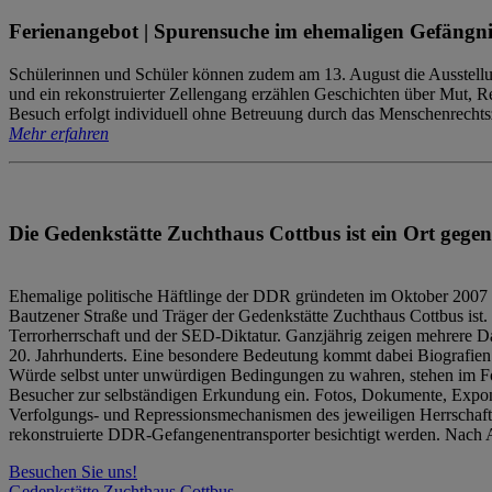
Ferienangebot | Spurensuche im ehemaligen Gefängni
Schülerinnen und Schüler können zudem am 13. August die Ausstellu
und ein rekonstruierter Zellengang erzählen Geschichten über Mut, 
Besuch erfolgt individuell ohne Betreuung durch das Menschenrechtszen
Mehr erfahren
Die Gedenkstätte Zuchthaus Cottbus ist ein Ort gegen
Ehemalige politische Häftlinge der DDR gründeten im Oktober 2007 
Bautzener Straße und Träger der Gedenkstätte Zuchthaus Cottbus ist. 
Terrorherrschaft und der SED-Diktatur. Ganzjährig zeigen mehrere Da
20. Jahrhunderts. Eine besondere Bedeutung kommt dabei Biografien e
Würde selbst unter unwürdigen Bedingungen zu wahren, stehen im Fo
Besucher zur selbständigen Erkundung ein. Fotos, Dokumente, Expon
Verfolgungs- und Repressionsmechanismen des jeweiligen Herrschaf
rekonstruierte DDR-Gefangenentransporter besichtigt werden. Nach A
Besuchen Sie uns!
Gedenkstätte Zuchthaus Cottbus