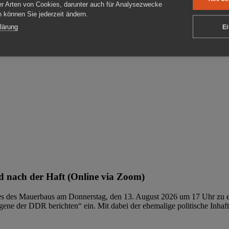
er Arten von Cookies, darunter auch für Analysezwecke
en können Sie jederzeit ändern.
ben
lärung
Ei
 nach der Haft (Online via Zoom)
ages des Mauerbaus am Donnerstag, den 13. August 2026 um 17 Uhr zu e
ene der DDR berichten“ ein. Mit dabei der ehemalige politische Inhaf