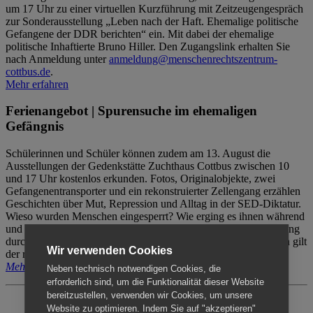
um 17 Uhr zu einer virtuellen Kurzführung mit Zeitzeugengespräch
zur Sonderausstellung „Leben nach der Haft. Ehemalige politische
Gefangene der DDR berichten“ ein. Mit dabei der ehemalige
politische Inhaftierte Bruno Hiller. Den Zugangslink erhalten Sie
nach Anmeldung unter
anmeldung@menschenrechtszentrum-
cottbus.de
.
Mehr erfahren
Ferienangebot | Spurensuche im ehemaligen
Gefängnis
Schülerinnen und Schüler können zudem am 13. August die
Ausstellungen der Gedenkstätte Zuchthaus Cottbus zwischen 10
und 17 Uhr kostenlos erkunden. Fotos, Originalobjekte, zwei
Gefangenentransporter und ein rekonstruierter Zellengang erzählen
Geschichten über Mut, Repression und Alltag in der SED-Diktatur.
Wieso wurden Menschen eingesperrt? Wie erging es ihnen während
und nach der Haft? Der Besuch erfolgt individuell ohne Betreuung
durch das Menschenrechtszentrum Cottbus. Für Begleitpersonen gilt
Wir verwenden Cookies
der reguläre Eintritt (8€ / ermäßigt 5€).
Mehr erfahren
Neben technisch notwendigen Cookies, die
erforderlich sind, um die Funktionalität dieser Website
bereitzustellen, verwenden wir Cookies, um unsere
Website zu optimieren. Indem Sie auf "akzeptieren"