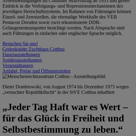
Arbeitsbedingungen im Cottbuser Strafvollzug ab 1933 und geben
Einblick in die Verfolgungs- und Repressionsmechanismen des
jeweiligen Herrschaftssystems. Im Rahmen von Führungen können
Einzel- und Arrestzellen, die ehemalige Werkhalle des VEB
Pentacon Dresden sowie zwei rekonstruierte DDR-
Gefangenentransporter besichtigt werden. Nach Absprache sind
auch Führungen in einfacher oder englischer Sprache möglich.
Besuchen Sie uns!
Gedenkstätte Zuchthaus Cottbus
Dauerausstellungen
Sonderausstellungen
Veranstaltungen
Anfahrt, Preise und Öffnungszeiten
Dieter Dombrowski, von August 1974 bis Dezember 1975 wegen
„versuchter Republikflucht“ in der StVE Cottbus inhaftiert
„Jeder Tag Haft war es Wert –
für das Glück in Freiheit und
Selbstbestimmung zu leben.“