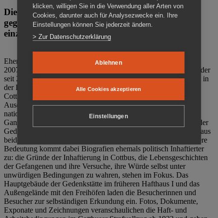
klicken, willigen Sie in die Verwendung aller Arten von
Die Gedenkstätte Zuchthaus Cottbus ist ein Ort
Cookies, darunter auch für Analysezwecke ein. Ihre
gegen das Vergessen. Anschaulich, nah und
Einstellungen können Sie jederzeit ändern.
einzigartig.
> Zur Datenschutzerklärung
Ehemalige politische Häftlinge der DDR gründeten im Oktober
Ablehnen
2007 den Verein Menschenrechtszentrum Cottbus e. V. (MRZ), der
seit 2011 Eigentümer des ehemaligen Gefängnisses (1860-2002) in
der Bautzener Straße und Träger der Gedenkstätte Zuchthaus
Alle Cookies akzeptieren
Cottbus ist. Im Zentrum der Arbeit der Gedenkstätte steht die
Auseinandersetzung mit politischem Unrecht während der
nationalsozialistischen Terrorherrschaft und der SED-Diktatur.
Einstellungen
Ganzjährig zeigen mehrere Dauer- und Sonderausstellungen in der
Gedenkstätte Zuchthaus Cottbus Beispiele politischen Unrechts aus
beiden deutschen Diktaturen des 20. Jahrhunderts. Eine besondere
Bedeutung kommt dabei Biografien ehemals politisch Inhaftierter
zu: die Gründe der Inhaftierung in Cottbus, die Lebensgeschichten
der Gefangenen und ihre Versuche, ihre Würde selbst unter
unwürdigen Bedingungen zu wahren, stehen im Fokus. Das
Hauptgebäude der Gedenkstätte im früheren Hafthaus I und das
Außengelände mit den Freihöfen laden die Besucherinnen und
Besucher zur selbständigen Erkundung ein. Fotos, Dokumente,
Exponate und Zeichnungen veranschaulichen die Haft- und