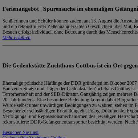
Ferienangebot | Spurensuche im ehemaligen Gefängni
Schülerinnen und Schüler können zudem am 13. August die Ausstellu
und ein rekonstruierter Zellengang erzählen Geschichten über Mut, 
Besuch erfolgt individuell ohne Betreuung durch das Menschenrechtszen
Mehr erfahren
Die Gedenkstätte Zuchthaus Cottbus ist ein Ort gegen
Ehemalige politische Häftlinge der DDR gründeten im Oktober 2007 
Bautzener Straße und Träger der Gedenkstätte Zuchthaus Cottbus ist. 
Terrorherrschaft und der SED-Diktatur. Ganzjährig zeigen mehrere Da
20. Jahrhunderts. Eine besondere Bedeutung kommt dabei Biografien e
Würde selbst unter unwürdigen Bedingungen zu wahren, stehen im Fo
Besucher zur selbständigen Erkundung ein. Fotos, Dokumente, Expon
Verfolgungs- und Repressionsmechanismen des jeweiligen Herrschaf
rekonstruierte DDR-Gefangenentransporter besichtigt werden. Nach A
Besuchen Sie uns!
Gedenkstätte Zuchthaus Cottbus