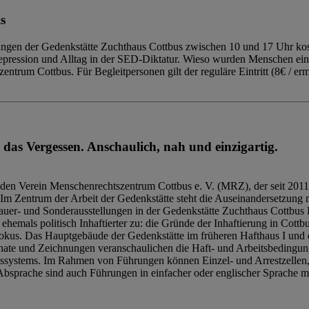
s
ngen der Gedenkstätte Zuchthaus Cottbus zwischen 10 und 17 Uhr kost
Repression und Alltag in der SED-Diktatur. Wieso wurden Menschen ei
trum Cottbus. Für Begleitpersonen gilt der reguläre Eintritt (8€ / erm
 das Vergessen. Anschaulich, nah und einzigartig.
den Verein Menschenrechtszentrum Cottbus e. V. (MRZ), der seit 2011
Im Zentrum der Arbeit der Gedenkstätte steht die Auseinandersetzung m
uer- und Sonderausstellungen in der Gedenkstätte Zuchthaus Cottbus B
hemals politisch Inhaftierter zu: die Gründe der Inhaftierung in Cottb
kus. Das Hauptgebäude der Gedenkstätte im früheren Hafthaus I und 
ate und Zeichnungen veranschaulichen die Haft- und Arbeitsbedingung
tssystems. Im Rahmen von Führungen können Einzel- und Arrestzellen
bsprache sind auch Führungen in einfacher oder englischer Sprache m