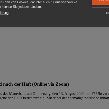
er Arten von Cookies, darunter auch für Analysezwecke
en können Sie jederzeit ändern.
ben
lärung
Ei
 nach der Haft (Online via Zoom)
ages des Mauerbaus am Donnerstag, den 13. August 2026 um 17 Uhr zu e
ene der DDR berichten“ ein. Mit dabei der ehemalige politische Inhaf