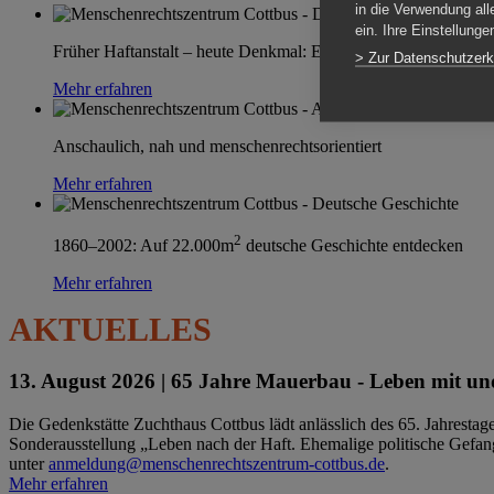
in die Verwendung all
ein. Ihre Einstellung
Früher Haftanstalt – heute Denkmal: Einen Ort im Wandel erle
> Zur Datenschutzerk
Mehr erfahren
Anschaulich, nah und menschenrechtsorientiert
Mehr erfahren
2
1860–2002: Auf 22.000m
deutsche Geschichte entdecken
Mehr erfahren
AKTUELLES
13. August 2026 |
65 Jahre Mauerbau - Leben mit und
Die Gedenkstätte Zuchthaus Cottbus lädt anlässlich des 65. Jahrest
Sonderausstellung „Leben nach der Haft. Ehemalige politische Gefang
unter
anmeldung@menschenrechtszentrum-cottbus.de
.
Mehr erfahren