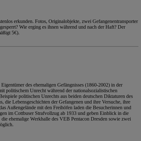
enlos erkunden. Fotos, Originalobjekte, zwei Gefangenentransporter
ngesperrt? Wie erging es ihnen während und nach der Haft? Der
äßigt 5€).
 Eigentümer des ehemaligen Gefängnisses (1860-2002) in der
it politischem Unrecht während der nationalsozialistischen
eispiele politischen Unrechts aus beiden deutschen Diktaturen des
us, die Lebensgeschichten der Gefangenen und ihre Versuche, ihre
das Außengelände mit den Freihöfen laden die Besucherinnen und
en im Cottbuser Strafvollzug ab 1933 und geben Einblick in die
, die ehemalige Werkhalle des VEB Pentacon Dresden sowie zwei
öglich.