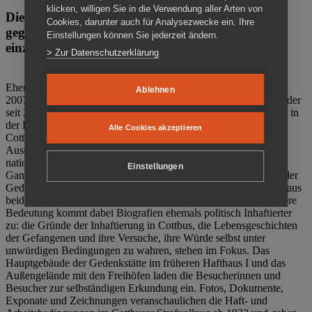
klicken, willigen Sie in die Verwendung aller Arten von
Die Gedenkstätte Zuchthaus Cottbus ist ein Ort
Cookies, darunter auch für Analysezwecke ein. Ihre
gegen das Vergessen. Anschaulich, nah und
Einstellungen können Sie jederzeit ändern.
einzigartig.
> Zur Datenschutzerklärung
Ehemalige politische Häftlinge der DDR gründeten im Oktober
Ablehnen
2007 den Verein Menschenrechtszentrum Cottbus e. V. (MRZ), der
seit 2011 Eigentümer des ehemaligen Gefängnisses (1860-2002) in
der Bautzener Straße und Träger der Gedenkstätte Zuchthaus
Alle Cookies akzeptieren
Cottbus ist. Im Zentrum der Arbeit der Gedenkstätte steht die
Auseinandersetzung mit politischem Unrecht während der
nationalsozialistischen Terrorherrschaft und der SED-Diktatur.
Einstellungen
Ganzjährig zeigen mehrere Dauer- und Sonderausstellungen in der
Gedenkstätte Zuchthaus Cottbus Beispiele politischen Unrechts aus
beiden deutschen Diktaturen des 20. Jahrhunderts. Eine besondere
Bedeutung kommt dabei Biografien ehemals politisch Inhaftierter
zu: die Gründe der Inhaftierung in Cottbus, die Lebensgeschichten
der Gefangenen und ihre Versuche, ihre Würde selbst unter
unwürdigen Bedingungen zu wahren, stehen im Fokus. Das
Hauptgebäude der Gedenkstätte im früheren Hafthaus I und das
Außengelände mit den Freihöfen laden die Besucherinnen und
Besucher zur selbständigen Erkundung ein. Fotos, Dokumente,
Exponate und Zeichnungen veranschaulichen die Haft- und