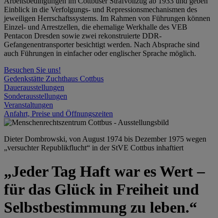
Arbeitsbedingungen im Cottbuser Strafvollzug ab 1933 und geben
Einblick in die Verfolgungs- und Repressionsmechanismen des
jeweiligen Herrschaftssystems. Im Rahmen von Führungen können
Einzel- und Arrestzellen, die ehemalige Werkhalle des VEB
Pentacon Dresden sowie zwei rekonstruierte DDR-
Gefangenentransporter besichtigt werden. Nach Absprache sind
auch Führungen in einfacher oder englischer Sprache möglich.
Besuchen Sie uns!
Gedenkstätte Zuchthaus Cottbus
Dauerausstellungen
Sonderausstellungen
Veranstaltungen
Anfahrt, Preise und Öffnungszeiten
Dieter Dombrowski, von August 1974 bis Dezember 1975 wegen
„versuchter Republikflucht“ in der StVE Cottbus inhaftiert
„Jeder Tag Haft war es Wert –
für das Glück in Freiheit und
Selbstbestimmung zu leben.“