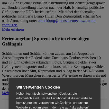
um 17 Uhr zu einer virtuellen Kurzführung mit Zeitzeugengespräch
zur Sonderausstellung „Leben nach der Haft. Ehemalige politische
Gefangene der DDR berichten“ ein. Mit dabei der ehemalige
politische Inhaftierte Bruno Hiller. Den Zugangslink erhalten Sie
nach Anmeldung unter
anmeldung@menschenrechtszentrum-
cottbus.de
.
Mehr erfahren
Ferienangebot | Spurensuche im ehemaligen
Gefängnis
Schülerinnen und Schüler können zudem am 13. August die
Ausstellungen der Gedenkstätte Zuchthaus Cottbus zwischen 10
und 17 Uhr kostenlos erkunden. Fotos, Originalobjekte, zwei
Gefangenentransporter und ein rekonstruierter Zellengang erzählen
Geschichten über Mut, Repression und Alltag in der SED-Diktatur.
Wieso wurden Menschen eingesperrt? Wie erging es ihnen während
und nach der Haft? Der Besuch erfolgt individuell ohne Betreuung
durch das Menschenrechtszentrum Cottbus. Für Begleitpersonen gilt
Wir verwenden Cookies
der reguläre Eintritt (8€ / ermäßigt 5€).
Mehr erfahren
Neben technisch notwendigen Cookies, die
erforderlich sind, um die Funktionalität dieser Website
bereitzustellen, verwenden wir Cookies, um unsere
Website zu optimieren. Indem Sie auf "akzeptieren"