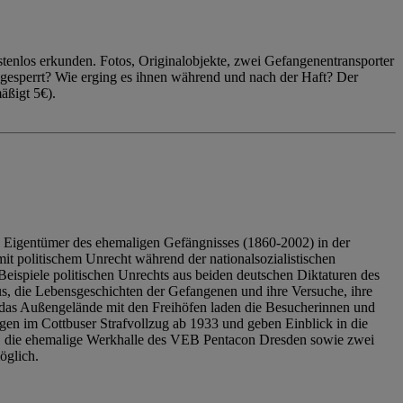
enlos erkunden. Fotos, Originalobjekte, zwei Gefangenentransporter
ngesperrt? Wie erging es ihnen während und nach der Haft? Der
äßigt 5€).
 Eigentümer des ehemaligen Gefängnisses (1860-2002) in der
it politischem Unrecht während der nationalsozialistischen
eispiele politischen Unrechts aus beiden deutschen Diktaturen des
us, die Lebensgeschichten der Gefangenen und ihre Versuche, ihre
das Außengelände mit den Freihöfen laden die Besucherinnen und
en im Cottbuser Strafvollzug ab 1933 und geben Einblick in die
, die ehemalige Werkhalle des VEB Pentacon Dresden sowie zwei
öglich.