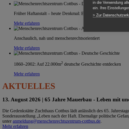
in die Verwendung all
ein. Ihre Einstellung
Früher Haftanstalt – heute Denkmal: Einen Ort im Wandel erle
> Zur Datenschutzerk
Mehr erfahren
Anschaulich, nah und menschenrechtsorientiert
Mehr erfahren
2
1860–2002: Auf 22.000m
deutsche Geschichte entdecken
Mehr erfahren
AKTUELLES
13. August 2026 |
65 Jahre Mauerbau - Leben mit und
Die Gedenkstätte Zuchthaus Cottbus lädt anlässlich des 65. Jahrest
Sonderausstellung „Leben nach der Haft. Ehemalige politische Gefang
unter
anmeldung@menschenrechtszentrum-cottbus.de
.
Mehr erfahren