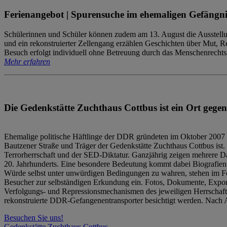
Ferienangebot | Spurensuche im ehemaligen Gefängni
Schülerinnen und Schüler können zudem am 13. August die Ausstellu
und ein rekonstruierter Zellengang erzählen Geschichten über Mut, 
Besuch erfolgt individuell ohne Betreuung durch das Menschenrechtszen
Mehr erfahren
Die Gedenkstätte Zuchthaus Cottbus ist ein Ort gegen
Ehemalige politische Häftlinge der DDR gründeten im Oktober 2007 
Bautzener Straße und Träger der Gedenkstätte Zuchthaus Cottbus ist. 
Terrorherrschaft und der SED-Diktatur. Ganzjährig zeigen mehrere Da
20. Jahrhunderts. Eine besondere Bedeutung kommt dabei Biografien e
Würde selbst unter unwürdigen Bedingungen zu wahren, stehen im Fo
Besucher zur selbständigen Erkundung ein. Fotos, Dokumente, Expon
Verfolgungs- und Repressionsmechanismen des jeweiligen Herrschaf
rekonstruierte DDR-Gefangenentransporter besichtigt werden. Nach A
Besuchen Sie uns!
Gedenkstätte Zuchthaus Cottbus