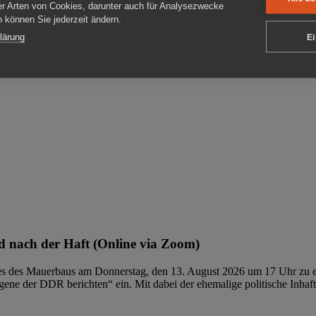
er Arten von Cookies, darunter auch für Analysezwecke
en können Sie jederzeit ändern.
ben
lärung
Ei
 nach der Haft (Online via Zoom)
ages des Mauerbaus am Donnerstag, den 13. August 2026 um 17 Uhr zu e
ene der DDR berichten“ ein. Mit dabei der ehemalige politische Inhaf