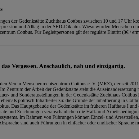
s
ngen der Gedenkstätte Zuchthaus Cottbus zwischen 10 und 17 Uhr kost
Repression und Alltag in der SED-Diktatur. Wieso wurden Menschen ei
trum Cottbus. Für Begleitpersonen gilt der reguläre Eintritt (8€ / erm
 das Vergessen. Anschaulich, nah und einzigartig.
den Verein Menschenrechtszentrum Cottbus e. V. (MRZ), der seit 2011
Im Zentrum der Arbeit der Gedenkstätte steht die Auseinandersetzung m
uer- und Sonderausstellungen in der Gedenkstätte Zuchthaus Cottbus B
hemals politisch Inhaftierter zu: die Gründe der Inhaftierung in Cottb
kus. Das Hauptgebäude der Gedenkstätte im früheren Hafthaus I und 
ate und Zeichnungen veranschaulichen die Haft- und Arbeitsbedingung
tssystems. Im Rahmen von Führungen können Einzel- und Arrestzellen
bsprache sind auch Führungen in einfacher oder englischer Sprache m