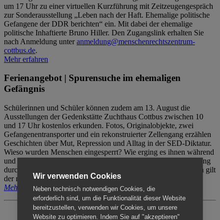
um 17 Uhr zu einer virtuellen Kurzführung mit Zeitzeugengespräch
zur Sonderausstellung „Leben nach der Haft. Ehemalige politische
Gefangene der DDR berichten“ ein. Mit dabei der ehemalige
politische Inhaftierte Bruno Hiller. Den Zugangslink erhalten Sie
nach Anmeldung unter
anmeldung@menschenrechtszentrum-
cottbus.de
.
Mehr erfahren
Ferienangebot | Spurensuche im ehemaligen
Gefängnis
Schülerinnen und Schüler können zudem am 13. August die
Ausstellungen der Gedenkstätte Zuchthaus Cottbus zwischen 10
und 17 Uhr kostenlos erkunden. Fotos, Originalobjekte, zwei
Gefangenentransporter und ein rekonstruierter Zellengang erzählen
Geschichten über Mut, Repression und Alltag in der SED-Diktatur.
Wieso wurden Menschen eingesperrt? Wie erging es ihnen während
und nach der Haft? Der Besuch erfolgt individuell ohne Betreuung
durch das Menschenrechtszentrum Cottbus. Für Begleitpersonen gilt
Wir verwenden Cookies
der reguläre Eintritt (8€ / ermäßigt 5€).
Mehr erfahren
Neben technisch notwendigen Cookies, die
erforderlich sind, um die Funktionalität dieser Website
bereitzustellen, verwenden wir Cookies, um unsere
Website zu optimieren. Indem Sie auf "akzeptieren"