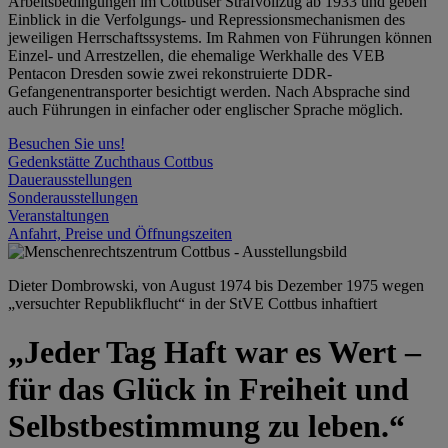
Arbeitsbedingungen im Cottbuser Strafvollzug ab 1933 und geben
Einblick in die Verfolgungs- und Repressionsmechanismen des
jeweiligen Herrschaftssystems. Im Rahmen von Führungen können
Einzel- und Arrestzellen, die ehemalige Werkhalle des VEB
Pentacon Dresden sowie zwei rekonstruierte DDR-
Gefangenentransporter besichtigt werden. Nach Absprache sind
auch Führungen in einfacher oder englischer Sprache möglich.
Besuchen Sie uns!
Gedenkstätte Zuchthaus Cottbus
Dauerausstellungen
Sonderausstellungen
Veranstaltungen
Anfahrt, Preise und Öffnungszeiten
Dieter Dombrowski, von August 1974 bis Dezember 1975 wegen
„versuchter Republikflucht“ in der StVE Cottbus inhaftiert
„Jeder Tag Haft war es Wert –
für das Glück in Freiheit und
Selbstbestimmung zu leben.“