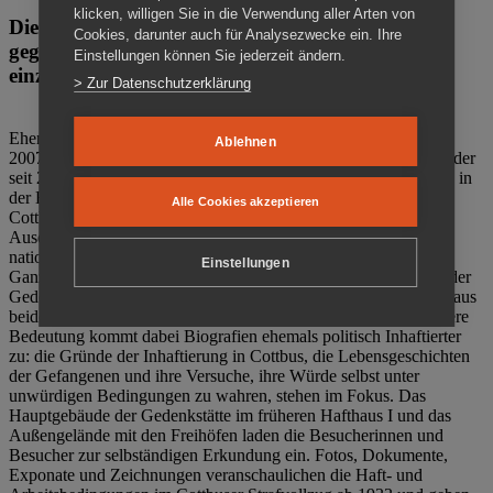
klicken, willigen Sie in die Verwendung aller Arten von
Die Gedenkstätte Zuchthaus Cottbus ist ein Ort
Cookies, darunter auch für Analysezwecke ein. Ihre
gegen das Vergessen. Anschaulich, nah und
Einstellungen können Sie jederzeit ändern.
einzigartig.
> Zur Datenschutzerklärung
Ehemalige politische Häftlinge der DDR gründeten im Oktober
Ablehnen
2007 den Verein Menschenrechtszentrum Cottbus e. V. (MRZ), der
seit 2011 Eigentümer des ehemaligen Gefängnisses (1860-2002) in
der Bautzener Straße und Träger der Gedenkstätte Zuchthaus
Alle Cookies akzeptieren
Cottbus ist. Im Zentrum der Arbeit der Gedenkstätte steht die
Auseinandersetzung mit politischem Unrecht während der
nationalsozialistischen Terrorherrschaft und der SED-Diktatur.
Einstellungen
Ganzjährig zeigen mehrere Dauer- und Sonderausstellungen in der
Gedenkstätte Zuchthaus Cottbus Beispiele politischen Unrechts aus
beiden deutschen Diktaturen des 20. Jahrhunderts. Eine besondere
Bedeutung kommt dabei Biografien ehemals politisch Inhaftierter
zu: die Gründe der Inhaftierung in Cottbus, die Lebensgeschichten
der Gefangenen und ihre Versuche, ihre Würde selbst unter
unwürdigen Bedingungen zu wahren, stehen im Fokus. Das
Hauptgebäude der Gedenkstätte im früheren Hafthaus I und das
Außengelände mit den Freihöfen laden die Besucherinnen und
Besucher zur selbständigen Erkundung ein. Fotos, Dokumente,
Exponate und Zeichnungen veranschaulichen die Haft- und