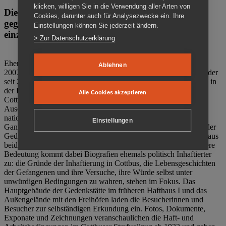
klicken, willigen Sie in die Verwendung aller Arten von
Die Gedenkstätte Zuchthaus Cottbus ist ein Ort
Cookies, darunter auch für Analysezwecke ein. Ihre
gegen das Vergessen. Anschaulich, nah und
Einstellungen können Sie jederzeit ändern.
einzigartig.
> Zur Datenschutzerklärung
Ehemalige politische Häftlinge der DDR gründeten im Oktober
Ablehnen
2007 den Verein Menschenrechtszentrum Cottbus e. V. (MRZ), der
seit 2011 Eigentümer des ehemaligen Gefängnisses (1860-2002) in
der Bautzener Straße und Träger der Gedenkstätte Zuchthaus
Alle Cookies akzeptieren
Cottbus ist. Im Zentrum der Arbeit der Gedenkstätte steht die
Auseinandersetzung mit politischem Unrecht während der
nationalsozialistischen Terrorherrschaft und der SED-Diktatur.
Einstellungen
Ganzjährig zeigen mehrere Dauer- und Sonderausstellungen in der
Gedenkstätte Zuchthaus Cottbus Beispiele politischen Unrechts aus
beiden deutschen Diktaturen des 20. Jahrhunderts. Eine besondere
Bedeutung kommt dabei Biografien ehemals politisch Inhaftierter
zu: die Gründe der Inhaftierung in Cottbus, die Lebensgeschichten
der Gefangenen und ihre Versuche, ihre Würde selbst unter
unwürdigen Bedingungen zu wahren, stehen im Fokus. Das
Hauptgebäude der Gedenkstätte im früheren Hafthaus I und das
Außengelände mit den Freihöfen laden die Besucherinnen und
Besucher zur selbständigen Erkundung ein. Fotos, Dokumente,
Exponate und Zeichnungen veranschaulichen die Haft- und