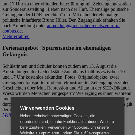
um 17 Uhr zu einer virtuellen Kurzführung mit Zeitzeugengespräch
zur Sonderausstellung „Leben nach der Haft. Ehemalige politische
Gefangene der DDR berichten“ ein. Mit dabei der ehemalige
politische Inhaftierte Bruno Hiller. Den Zugangslink erhalten Sie
nach Anmeldung unter
anmeldung@menschenrechtszentrum-
cottbus.de
.
Mehr erfahren
Ferienangebot | Spurensuche im ehemaligen
Gefängnis
Schülerinnen und Schüler können zudem am 13. August die
Ausstellungen der Gedenkstätte Zuchthaus Cottbus zwischen 10
und 17 Uhr kostenlos erkunden. Fotos, Originalobjekte, zwei
Gefangenentransporter und ein rekonstruierter Zellengang erzählen
Geschichten über Mut, Repression und Alltag in der SED-Diktatur.
Wieso wurden Menschen eingesperrt? Wie erging es ihnen während
und nach der Haft? Der Besuch erfolgt individuell ohne Betreuung
durch das Menschenrechtszentrum Cottbus. Für Begleitpersonen gilt
Wir verwenden Cookies
der reguläre Eintritt (8€ / ermäßigt 5€).
Mehr erfahren
Neben technisch notwendigen Cookies, die
erforderlich sind, um die Funktionalität dieser Website
bereitzustellen, verwenden wir Cookies, um unsere
Website zu optimieren. Indem Sie auf "akzeptieren"