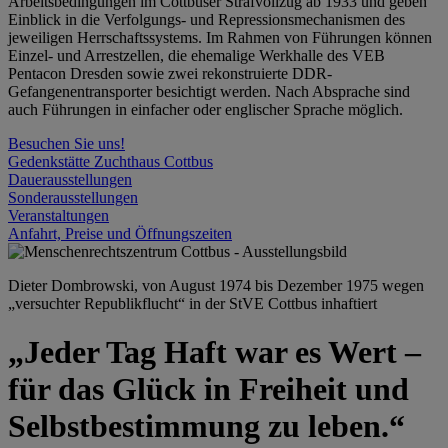
Arbeitsbedingungen im Cottbuser Strafvollzug ab 1933 und geben
Einblick in die Verfolgungs- und Repressionsmechanismen des
jeweiligen Herrschaftssystems. Im Rahmen von Führungen können
Einzel- und Arrestzellen, die ehemalige Werkhalle des VEB
Pentacon Dresden sowie zwei rekonstruierte DDR-
Gefangenentransporter besichtigt werden. Nach Absprache sind
auch Führungen in einfacher oder englischer Sprache möglich.
Besuchen Sie uns!
Gedenkstätte Zuchthaus Cottbus
Dauerausstellungen
Sonderausstellungen
Veranstaltungen
Anfahrt, Preise und Öffnungszeiten
Dieter Dombrowski, von August 1974 bis Dezember 1975 wegen
„versuchter Republikflucht“ in der StVE Cottbus inhaftiert
„Jeder Tag Haft war es Wert –
für das Glück in Freiheit und
Selbstbestimmung zu leben.“