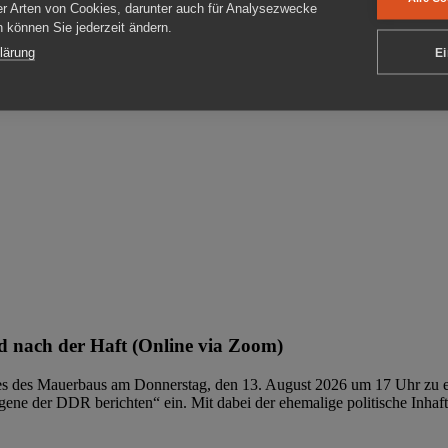
er Arten von Cookies, darunter auch für Analysezwecke
en können Sie jederzeit ändern.
ben
lärung
Ei
 nach der Haft (Online via Zoom)
ages des Mauerbaus am Donnerstag, den 13. August 2026 um 17 Uhr zu e
ene der DDR berichten“ ein. Mit dabei der ehemalige politische Inhaf