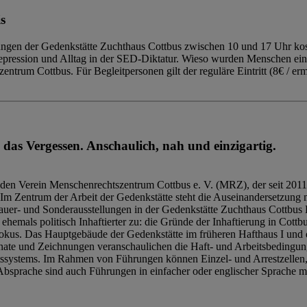
s
ngen der Gedenkstätte Zuchthaus Cottbus zwischen 10 und 17 Uhr kost
Repression und Alltag in der SED-Diktatur. Wieso wurden Menschen ei
trum Cottbus. Für Begleitpersonen gilt der reguläre Eintritt (8€ / erm
 das Vergessen. Anschaulich, nah und einzigartig.
den Verein Menschenrechtszentrum Cottbus e. V. (MRZ), der seit 2011
Im Zentrum der Arbeit der Gedenkstätte steht die Auseinandersetzung m
uer- und Sonderausstellungen in der Gedenkstätte Zuchthaus Cottbus B
hemals politisch Inhaftierter zu: die Gründe der Inhaftierung in Cottb
kus. Das Hauptgebäude der Gedenkstätte im früheren Hafthaus I und 
ate und Zeichnungen veranschaulichen die Haft- und Arbeitsbedingung
tssystems. Im Rahmen von Führungen können Einzel- und Arrestzellen
bsprache sind auch Führungen in einfacher oder englischer Sprache m