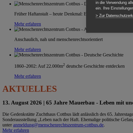
in die Verwendung all
ein. Ihre Einstellung
Früher Haftanstalt – heute Denkmal: Einen Ort im Wandel erle
> Zur Datenschutzerk
Mehr erfahren
Anschaulich, nah und menschenrechtsorientiert
Mehr erfahren
2
1860–2002: Auf 22.000m
deutsche Geschichte entdecken
Mehr erfahren
AKTUELLES
13. August 2026 |
65 Jahre Mauerbau - Leben mit und
Die Gedenkstätte Zuchthaus Cottbus lädt anlässlich des 65. Jahrest
Sonderausstellung „Leben nach der Haft. Ehemalige politische Gefang
unter
anmeldung@menschenrechtszentrum-cottbus.de
.
Mehr erfahren