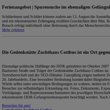
Ferienangebot | Spurensuche im ehemaligen Gefängni
Schülerinnen und Schüler können zudem am 13. August die Ausstellu
und ein rekonstruierter Zellengang erzählen Geschichten über Mut, 
Besuch erfolgt individuell ohne Betreuung durch das Menschenrechtszen
Mehr erfahren
Die Gedenkstätte Zuchthaus Cottbus ist ein Ort gegen
Ehemalige politische Häftlinge der DDR gründeten im Oktober 2007 
Bautzener Straße und Träger der Gedenkstätte Zuchthaus Cottbus ist. 
Terrorherrschaft und der SED-Diktatur. Ganzjährig zeigen mehrere Da
20. Jahrhunderts. Eine besondere Bedeutung kommt dabei Biografien e
Würde selbst unter unwürdigen Bedingungen zu wahren, stehen im Fo
Besucher zur selbständigen Erkundung ein. Fotos, Dokumente, Expon
Verfolgungs- und Repressionsmechanismen des jeweiligen Herrschaf
rekonstruierte DDR-Gefangenentransporter besichtigt werden. Nach A
Besuchen Sie uns!
Gedenkstätte Zuchthaus Cottbus