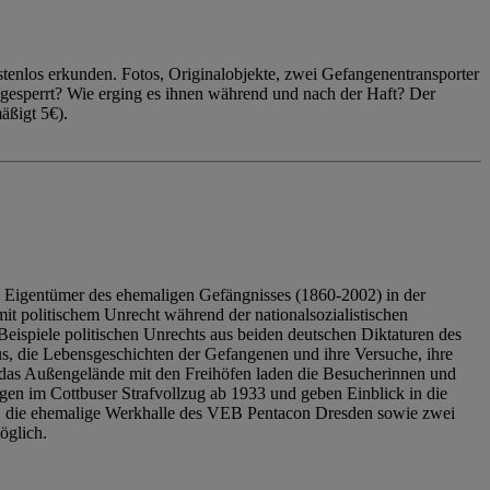
enlos erkunden. Fotos, Originalobjekte, zwei Gefangenentransporter
ngesperrt? Wie erging es ihnen während und nach der Haft? Der
äßigt 5€).
 Eigentümer des ehemaligen Gefängnisses (1860-2002) in der
it politischem Unrecht während der nationalsozialistischen
eispiele politischen Unrechts aus beiden deutschen Diktaturen des
us, die Lebensgeschichten der Gefangenen und ihre Versuche, ihre
das Außengelände mit den Freihöfen laden die Besucherinnen und
en im Cottbuser Strafvollzug ab 1933 und geben Einblick in die
, die ehemalige Werkhalle des VEB Pentacon Dresden sowie zwei
öglich.