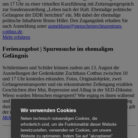
um 17 Uhr zu einer virtuellen Kurzführung mit Zeitzeugengespräch
zur Sonderausstellung „Leben nach der Haft. Ehemalige politische
Gefangene der DDR berichten“ ein. Mit dabei der ehemalige
politische Inhaftierte Bruno Hiller. Den Zugangslink erhalten Sie
nach Anmeldung unter
anmeldung@menschenrechtszentrum-
cottbus.de
.
Mehr erfahren
Ferienangebot | Spurensuche im ehemaligen
Gefängnis
Schülerinnen und Schüler können zudem am 13. August die
Ausstellungen der Gedenkstätte Zuchthaus Cottbus zwischen 10
und 17 Uhr kostenlos erkunden. Fotos, Originalobjekte, zwei
Gefangenentransporter und ein rekonstruierter Zellengang erzählen
Geschichten über Mut, Repression und Alltag in der SED-Diktatur.
Wieso wurden Menschen eingesperrt? Wie erging es ihnen während
und nach der Haft? Der Besuch erfolgt individuell ohne Betreuung
durch das Menschenrechtszentrum Cottbus. Für Begleitpersonen gilt
Wir verwenden Cookies
der reguläre Eintritt (8€ / ermäßigt 5€).
Mehr erfahren
Neben technisch notwendigen Cookies, die
erforderlich sind, um die Funktionalität dieser Website
bereitzustellen, verwenden wir Cookies, um unsere
Website zu optimieren. Indem Sie auf "akzeptieren"