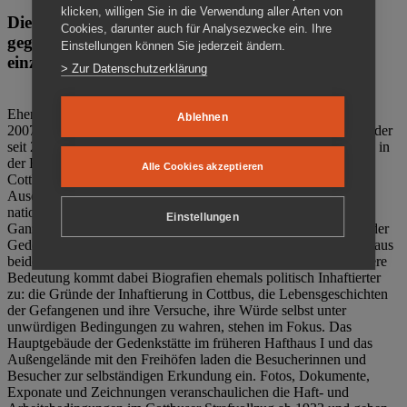
klicken, willigen Sie in die Verwendung aller Arten von
Die Gedenkstätte Zuchthaus Cottbus ist ein Ort
Cookies, darunter auch für Analysezwecke ein. Ihre
gegen das Vergessen. Anschaulich, nah und
Einstellungen können Sie jederzeit ändern.
einzigartig.
> Zur Datenschutzerklärung
Ehemalige politische Häftlinge der DDR gründeten im Oktober
Ablehnen
2007 den Verein Menschenrechtszentrum Cottbus e. V. (MRZ), der
seit 2011 Eigentümer des ehemaligen Gefängnisses (1860-2002) in
der Bautzener Straße und Träger der Gedenkstätte Zuchthaus
Alle Cookies akzeptieren
Cottbus ist. Im Zentrum der Arbeit der Gedenkstätte steht die
Auseinandersetzung mit politischem Unrecht während der
nationalsozialistischen Terrorherrschaft und der SED-Diktatur.
Einstellungen
Ganzjährig zeigen mehrere Dauer- und Sonderausstellungen in der
Gedenkstätte Zuchthaus Cottbus Beispiele politischen Unrechts aus
beiden deutschen Diktaturen des 20. Jahrhunderts. Eine besondere
Bedeutung kommt dabei Biografien ehemals politisch Inhaftierter
zu: die Gründe der Inhaftierung in Cottbus, die Lebensgeschichten
der Gefangenen und ihre Versuche, ihre Würde selbst unter
unwürdigen Bedingungen zu wahren, stehen im Fokus. Das
Hauptgebäude der Gedenkstätte im früheren Hafthaus I und das
Außengelände mit den Freihöfen laden die Besucherinnen und
Besucher zur selbständigen Erkundung ein. Fotos, Dokumente,
Exponate und Zeichnungen veranschaulichen die Haft- und