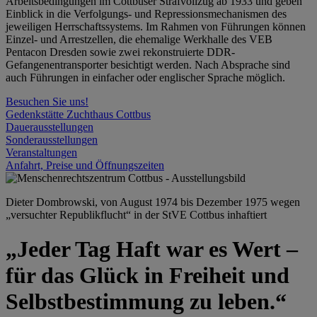
Arbeitsbedingungen im Cottbuser Strafvollzug ab 1933 und geben
Einblick in die Verfolgungs- und Repressionsmechanismen des
jeweiligen Herrschaftssystems. Im Rahmen von Führungen können
Einzel- und Arrestzellen, die ehemalige Werkhalle des VEB
Pentacon Dresden sowie zwei rekonstruierte DDR-
Gefangenentransporter besichtigt werden. Nach Absprache sind
auch Führungen in einfacher oder englischer Sprache möglich.
Besuchen Sie uns!
Gedenkstätte Zuchthaus Cottbus
Dauerausstellungen
Sonderausstellungen
Veranstaltungen
Anfahrt, Preise und Öffnungszeiten
Dieter Dombrowski, von August 1974 bis Dezember 1975 wegen
„versuchter Republikflucht“ in der StVE Cottbus inhaftiert
„Jeder Tag Haft war es Wert –
für das Glück in Freiheit und
Selbstbestimmung zu leben.“