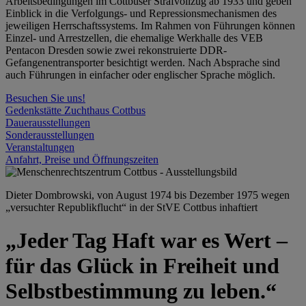
Arbeitsbedingungen im Cottbuser Strafvollzug ab 1933 und geben
Einblick in die Verfolgungs- und Repressionsmechanismen des
jeweiligen Herrschaftssystems. Im Rahmen von Führungen können
Einzel- und Arrestzellen, die ehemalige Werkhalle des VEB
Pentacon Dresden sowie zwei rekonstruierte DDR-
Gefangenentransporter besichtigt werden. Nach Absprache sind
auch Führungen in einfacher oder englischer Sprache möglich.
Besuchen Sie uns!
Gedenkstätte Zuchthaus Cottbus
Dauerausstellungen
Sonderausstellungen
Veranstaltungen
Anfahrt, Preise und Öffnungszeiten
Dieter Dombrowski, von August 1974 bis Dezember 1975 wegen
„versuchter Republikflucht“ in der StVE Cottbus inhaftiert
„Jeder Tag Haft war es Wert –
für das Glück in Freiheit und
Selbstbestimmung zu leben.“