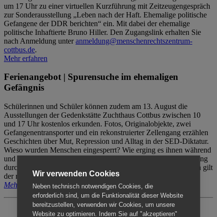
um 17 Uhr zu einer virtuellen Kurzführung mit Zeitzeugengespräch
zur Sonderausstellung „Leben nach der Haft. Ehemalige politische
Gefangene der DDR berichten“ ein. Mit dabei der ehemalige
politische Inhaftierte Bruno Hiller. Den Zugangslink erhalten Sie
nach Anmeldung unter
anmeldung@menschenrechtszentrum-
cottbus.de
.
Mehr erfahren
Ferienangebot | Spurensuche im ehemaligen
Gefängnis
Schülerinnen und Schüler können zudem am 13. August die
Ausstellungen der Gedenkstätte Zuchthaus Cottbus zwischen 10
und 17 Uhr kostenlos erkunden. Fotos, Originalobjekte, zwei
Gefangenentransporter und ein rekonstruierter Zellengang erzählen
Geschichten über Mut, Repression und Alltag in der SED-Diktatur.
Wieso wurden Menschen eingesperrt? Wie erging es ihnen während
und nach der Haft? Der Besuch erfolgt individuell ohne Betreuung
durch das Menschenrechtszentrum Cottbus. Für Begleitpersonen gilt
Wir verwenden Cookies
der reguläre Eintritt (8€ / ermäßigt 5€).
Mehr erfahren
Neben technisch notwendigen Cookies, die
erforderlich sind, um die Funktionalität dieser Website
bereitzustellen, verwenden wir Cookies, um unsere
Website zu optimieren. Indem Sie auf "akzeptieren"