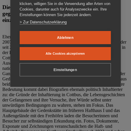
klicken, willigen Sie in die Verwendung aller Arten von
Die Gedenkstätte Zuchthaus Cottbus ist ein Ort
Cookies, darunter auch für Analysezwecke ein. Ihre
gegen das Vergessen. Anschaulich, nah und
Einstellungen können Sie jederzeit ändern.
einzigartig.
> Zur Datenschutzerklärung
Ehemalige politische Häftlinge der DDR gründeten im Oktober
Ablehnen
2007 den Verein Menschenrechtszentrum Cottbus e. V. (MRZ), der
seit 2011 Eigentümer des ehemaligen Gefängnisses (1860-2002) in
der Bautzener Straße und Träger der Gedenkstätte Zuchthaus
Alle Cookies akzeptieren
Cottbus ist. Im Zentrum der Arbeit der Gedenkstätte steht die
Auseinandersetzung mit politischem Unrecht während der
nationalsozialistischen Terrorherrschaft und der SED-Diktatur.
Einstellungen
Ganzjährig zeigen mehrere Dauer- und Sonderausstellungen in der
Gedenkstätte Zuchthaus Cottbus Beispiele politischen Unrechts aus
beiden deutschen Diktaturen des 20. Jahrhunderts. Eine besondere
Bedeutung kommt dabei Biografien ehemals politisch Inhaftierter
zu: die Gründe der Inhaftierung in Cottbus, die Lebensgeschichten
der Gefangenen und ihre Versuche, ihre Würde selbst unter
unwürdigen Bedingungen zu wahren, stehen im Fokus. Das
Hauptgebäude der Gedenkstätte im früheren Hafthaus I und das
Außengelände mit den Freihöfen laden die Besucherinnen und
Besucher zur selbständigen Erkundung ein. Fotos, Dokumente,
Exponate und Zeichnungen veranschaulichen die Haft- und