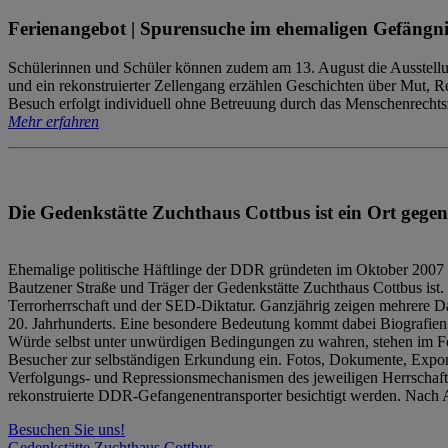
Ferienangebot | Spurensuche im ehemaligen Gefängni
Schülerinnen und Schüler können zudem am 13. August die Ausstellu
und ein rekonstruierter Zellengang erzählen Geschichten über Mut, 
Besuch erfolgt individuell ohne Betreuung durch das Menschenrechtszen
Mehr erfahren
Die Gedenkstätte Zuchthaus Cottbus ist ein Ort gegen
Ehemalige politische Häftlinge der DDR gründeten im Oktober 2007 
Bautzener Straße und Träger der Gedenkstätte Zuchthaus Cottbus ist. 
Terrorherrschaft und der SED-Diktatur. Ganzjährig zeigen mehrere Da
20. Jahrhunderts. Eine besondere Bedeutung kommt dabei Biografien e
Würde selbst unter unwürdigen Bedingungen zu wahren, stehen im Fo
Besucher zur selbständigen Erkundung ein. Fotos, Dokumente, Expon
Verfolgungs- und Repressionsmechanismen des jeweiligen Herrschaf
rekonstruierte DDR-Gefangenentransporter besichtigt werden. Nach A
Besuchen Sie uns!
Gedenkstätte Zuchthaus Cottbus