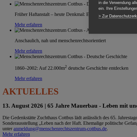
in die Verwendung all
ein. Ihre Einstellung
Früher Haftanstalt – heute Denkmal: Einen Ort im Wandel erle
> Zur Datenschutzerk
Mehr erfahren
Anschaulich, nah und menschenrechtsorientiert
Mehr erfahren
2
1860–2002: Auf 22.000m
deutsche Geschichte entdecken
Mehr erfahren
AKTUELLES
13. August 2026 |
65 Jahre Mauerbau - Leben mit und
Die Gedenkstätte Zuchthaus Cottbus lädt anlässlich des 65. Jahrest
Sonderausstellung „Leben nach der Haft. Ehemalige politische Gefang
unter
anmeldung@menschenrechtszentrum-cottbus.de
.
Mehr erfahren