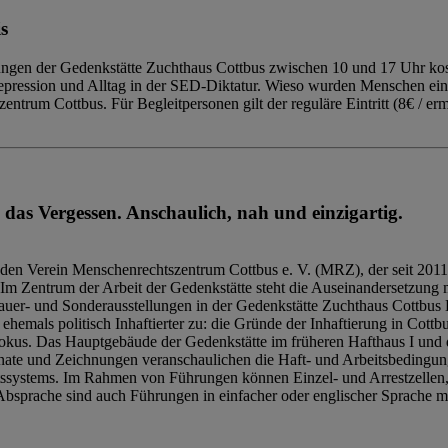
s
ngen der Gedenkstätte Zuchthaus Cottbus zwischen 10 und 17 Uhr kost
Repression und Alltag in der SED-Diktatur. Wieso wurden Menschen ei
trum Cottbus. Für Begleitpersonen gilt der reguläre Eintritt (8€ / erm
 das Vergessen. Anschaulich, nah und einzigartig.
den Verein Menschenrechtszentrum Cottbus e. V. (MRZ), der seit 2011
Im Zentrum der Arbeit der Gedenkstätte steht die Auseinandersetzung m
uer- und Sonderausstellungen in der Gedenkstätte Zuchthaus Cottbus B
hemals politisch Inhaftierter zu: die Gründe der Inhaftierung in Cottb
kus. Das Hauptgebäude der Gedenkstätte im früheren Hafthaus I und 
ate und Zeichnungen veranschaulichen die Haft- und Arbeitsbedingung
tssystems. Im Rahmen von Führungen können Einzel- und Arrestzellen
bsprache sind auch Führungen in einfacher oder englischer Sprache m