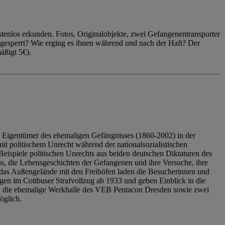
enlos erkunden. Fotos, Originalobjekte, zwei Gefangenentransporter
ngesperrt? Wie erging es ihnen während und nach der Haft? Der
äßigt 5€).
 Eigentümer des ehemaligen Gefängnisses (1860-2002) in der
it politischem Unrecht während der nationalsozialistischen
eispiele politischen Unrechts aus beiden deutschen Diktaturen des
us, die Lebensgeschichten der Gefangenen und ihre Versuche, ihre
das Außengelände mit den Freihöfen laden die Besucherinnen und
en im Cottbuser Strafvollzug ab 1933 und geben Einblick in die
, die ehemalige Werkhalle des VEB Pentacon Dresden sowie zwei
öglich.