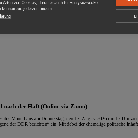
er Arten von Cookies, darunter auch für Analysezwecke
en können Sie jederzeit ändern.
ben
lärung
Ei
 nach der Haft (Online via Zoom)
ages des Mauerbaus am Donnerstag, den 13. August 2026 um 17 Uhr zu e
ene der DDR berichten“ ein. Mit dabei der ehemalige politische Inhaf