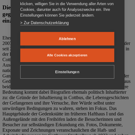
klicken, willigen Sie in die Verwendung aller Arten von
Die Gedenkstätte Zuchthaus Cottbus ist ein Ort
Cookies, darunter auch für Analysezwecke ein. Ihre
gegen das Vergessen. Anschaulich, nah und
Einstellungen können Sie jederzeit ändern.
einzigartig.
> Zur Datenschutzerklärung
Ehemalige politische Häftlinge der DDR gründeten im Oktober
Ablehnen
2007 den Verein Menschenrechtszentrum Cottbus e. V. (MRZ), der
seit 2011 Eigentümer des ehemaligen Gefängnisses (1860-2002) in
der Bautzener Straße und Träger der Gedenkstätte Zuchthaus
Alle Cookies akzeptieren
Cottbus ist. Im Zentrum der Arbeit der Gedenkstätte steht die
Auseinandersetzung mit politischem Unrecht während der
nationalsozialistischen Terrorherrschaft und der SED-Diktatur.
Einstellungen
Ganzjährig zeigen mehrere Dauer- und Sonderausstellungen in der
Gedenkstätte Zuchthaus Cottbus Beispiele politischen Unrechts aus
beiden deutschen Diktaturen des 20. Jahrhunderts. Eine besondere
Bedeutung kommt dabei Biografien ehemals politisch Inhaftierter
zu: die Gründe der Inhaftierung in Cottbus, die Lebensgeschichten
der Gefangenen und ihre Versuche, ihre Würde selbst unter
unwürdigen Bedingungen zu wahren, stehen im Fokus. Das
Hauptgebäude der Gedenkstätte im früheren Hafthaus I und das
Außengelände mit den Freihöfen laden die Besucherinnen und
Besucher zur selbständigen Erkundung ein. Fotos, Dokumente,
Exponate und Zeichnungen veranschaulichen die Haft- und