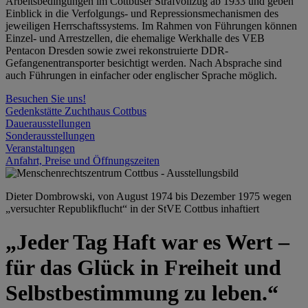
Arbeitsbedingungen im Cottbuser Strafvollzug ab 1933 und geben
Einblick in die Verfolgungs- und Repressionsmechanismen des
jeweiligen Herrschaftssystems. Im Rahmen von Führungen können
Einzel- und Arrestzellen, die ehemalige Werkhalle des VEB
Pentacon Dresden sowie zwei rekonstruierte DDR-
Gefangenentransporter besichtigt werden. Nach Absprache sind
auch Führungen in einfacher oder englischer Sprache möglich.
Besuchen Sie uns!
Gedenkstätte Zuchthaus Cottbus
Dauerausstellungen
Sonderausstellungen
Veranstaltungen
Anfahrt, Preise und Öffnungszeiten
Dieter Dombrowski, von August 1974 bis Dezember 1975 wegen
„versuchter Republikflucht“ in der StVE Cottbus inhaftiert
„Jeder Tag Haft war es Wert –
für das Glück in Freiheit und
Selbstbestimmung zu leben.“