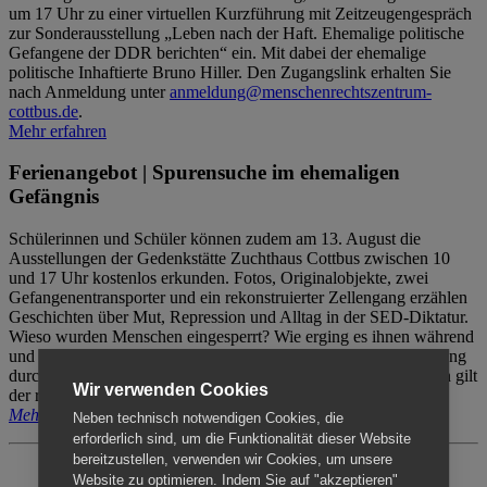
um 17 Uhr zu einer virtuellen Kurzführung mit Zeitzeugengespräch
zur Sonderausstellung „Leben nach der Haft. Ehemalige politische
Gefangene der DDR berichten“ ein. Mit dabei der ehemalige
politische Inhaftierte Bruno Hiller. Den Zugangslink erhalten Sie
nach Anmeldung unter
anmeldung@menschenrechtszentrum-
cottbus.de
.
Mehr erfahren
Ferienangebot | Spurensuche im ehemaligen
Gefängnis
Schülerinnen und Schüler können zudem am 13. August die
Ausstellungen der Gedenkstätte Zuchthaus Cottbus zwischen 10
und 17 Uhr kostenlos erkunden. Fotos, Originalobjekte, zwei
Gefangenentransporter und ein rekonstruierter Zellengang erzählen
Geschichten über Mut, Repression und Alltag in der SED-Diktatur.
Wieso wurden Menschen eingesperrt? Wie erging es ihnen während
und nach der Haft? Der Besuch erfolgt individuell ohne Betreuung
durch das Menschenrechtszentrum Cottbus. Für Begleitpersonen gilt
Wir verwenden Cookies
der reguläre Eintritt (8€ / ermäßigt 5€).
Mehr erfahren
Neben technisch notwendigen Cookies, die
erforderlich sind, um die Funktionalität dieser Website
bereitzustellen, verwenden wir Cookies, um unsere
Website zu optimieren. Indem Sie auf "akzeptieren"