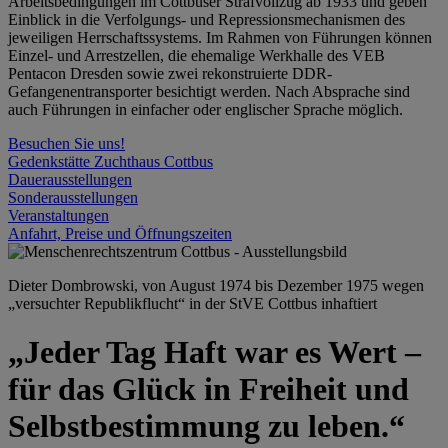
Arbeitsbedingungen im Cottbuser Strafvollzug ab 1933 und geben
Einblick in die Verfolgungs- und Repressionsmechanismen des
jeweiligen Herrschaftssystems. Im Rahmen von Führungen können
Einzel- und Arrestzellen, die ehemalige Werkhalle des VEB
Pentacon Dresden sowie zwei rekonstruierte DDR-
Gefangenentransporter besichtigt werden. Nach Absprache sind
auch Führungen in einfacher oder englischer Sprache möglich.
Besuchen Sie uns!
Gedenkstätte Zuchthaus Cottbus
Dauerausstellungen
Sonderausstellungen
Veranstaltungen
Anfahrt, Preise und Öffnungszeiten
Dieter Dombrowski, von August 1974 bis Dezember 1975 wegen
„versuchter Republikflucht“ in der StVE Cottbus inhaftiert
„Jeder Tag Haft war es Wert –
für das Glück in Freiheit und
Selbstbestimmung zu leben.“