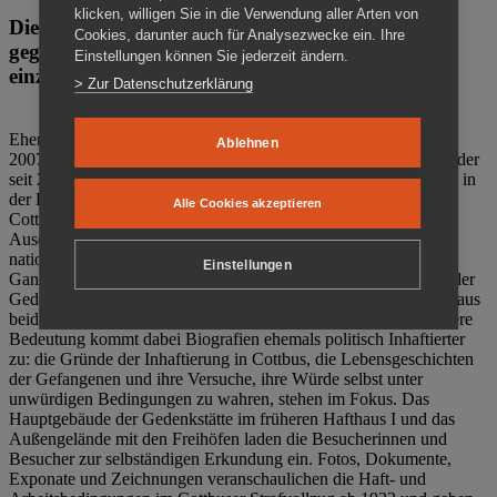
klicken, willigen Sie in die Verwendung aller Arten von
Die Gedenkstätte Zuchthaus Cottbus ist ein Ort
Cookies, darunter auch für Analysezwecke ein. Ihre
gegen das Vergessen. Anschaulich, nah und
Einstellungen können Sie jederzeit ändern.
einzigartig.
> Zur Datenschutzerklärung
Ehemalige politische Häftlinge der DDR gründeten im Oktober
Ablehnen
2007 den Verein Menschenrechtszentrum Cottbus e. V. (MRZ), der
seit 2011 Eigentümer des ehemaligen Gefängnisses (1860-2002) in
der Bautzener Straße und Träger der Gedenkstätte Zuchthaus
Alle Cookies akzeptieren
Cottbus ist. Im Zentrum der Arbeit der Gedenkstätte steht die
Auseinandersetzung mit politischem Unrecht während der
nationalsozialistischen Terrorherrschaft und der SED-Diktatur.
Einstellungen
Ganzjährig zeigen mehrere Dauer- und Sonderausstellungen in der
Gedenkstätte Zuchthaus Cottbus Beispiele politischen Unrechts aus
beiden deutschen Diktaturen des 20. Jahrhunderts. Eine besondere
Bedeutung kommt dabei Biografien ehemals politisch Inhaftierter
zu: die Gründe der Inhaftierung in Cottbus, die Lebensgeschichten
der Gefangenen und ihre Versuche, ihre Würde selbst unter
unwürdigen Bedingungen zu wahren, stehen im Fokus. Das
Hauptgebäude der Gedenkstätte im früheren Hafthaus I und das
Außengelände mit den Freihöfen laden die Besucherinnen und
Besucher zur selbständigen Erkundung ein. Fotos, Dokumente,
Exponate und Zeichnungen veranschaulichen die Haft- und