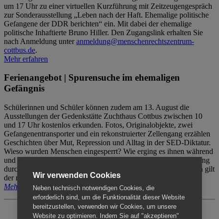
um 17 Uhr zu einer virtuellen Kurzführung mit Zeitzeugengespräch
zur Sonderausstellung „Leben nach der Haft. Ehemalige politische
Gefangene der DDR berichten“ ein. Mit dabei der ehemalige
politische Inhaftierte Bruno Hiller. Den Zugangslink erhalten Sie
nach Anmeldung unter
anmeldung@menschenrechtszentrum-
cottbus.de
.
Mehr erfahren
Ferienangebot | Spurensuche im ehemaligen
Gefängnis
Schülerinnen und Schüler können zudem am 13. August die
Ausstellungen der Gedenkstätte Zuchthaus Cottbus zwischen 10
und 17 Uhr kostenlos erkunden. Fotos, Originalobjekte, zwei
Gefangenentransporter und ein rekonstruierter Zellengang erzählen
Geschichten über Mut, Repression und Alltag in der SED-Diktatur.
Wieso wurden Menschen eingesperrt? Wie erging es ihnen während
und nach der Haft? Der Besuch erfolgt individuell ohne Betreuung
durch das Menschenrechtszentrum Cottbus. Für Begleitpersonen gilt
Wir verwenden Cookies
der reguläre Eintritt (8€ / ermäßigt 5€).
Mehr erfahren
Neben technisch notwendigen Cookies, die
erforderlich sind, um die Funktionalität dieser Website
bereitzustellen, verwenden wir Cookies, um unsere
Website zu optimieren. Indem Sie auf "akzeptieren"