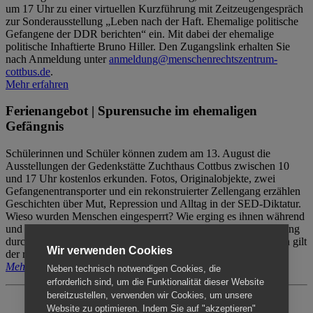
um 17 Uhr zu einer virtuellen Kurzführung mit Zeitzeugengespräch
zur Sonderausstellung „Leben nach der Haft. Ehemalige politische
Gefangene der DDR berichten“ ein. Mit dabei der ehemalige
politische Inhaftierte Bruno Hiller. Den Zugangslink erhalten Sie
nach Anmeldung unter
anmeldung@menschenrechtszentrum-
cottbus.de
.
Mehr erfahren
Ferienangebot | Spurensuche im ehemaligen
Gefängnis
Schülerinnen und Schüler können zudem am 13. August die
Ausstellungen der Gedenkstätte Zuchthaus Cottbus zwischen 10
und 17 Uhr kostenlos erkunden. Fotos, Originalobjekte, zwei
Gefangenentransporter und ein rekonstruierter Zellengang erzählen
Geschichten über Mut, Repression und Alltag in der SED-Diktatur.
Wieso wurden Menschen eingesperrt? Wie erging es ihnen während
und nach der Haft? Der Besuch erfolgt individuell ohne Betreuung
durch das Menschenrechtszentrum Cottbus. Für Begleitpersonen gilt
Wir verwenden Cookies
der reguläre Eintritt (8€ / ermäßigt 5€).
Mehr erfahren
Neben technisch notwendigen Cookies, die
erforderlich sind, um die Funktionalität dieser Website
bereitzustellen, verwenden wir Cookies, um unsere
Website zu optimieren. Indem Sie auf "akzeptieren"