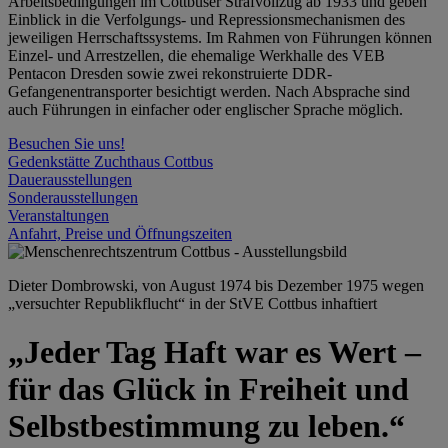
Arbeitsbedingungen im Cottbuser Strafvollzug ab 1933 und geben
Einblick in die Verfolgungs- und Repressionsmechanismen des
jeweiligen Herrschaftssystems. Im Rahmen von Führungen können
Einzel- und Arrestzellen, die ehemalige Werkhalle des VEB
Pentacon Dresden sowie zwei rekonstruierte DDR-
Gefangenentransporter besichtigt werden. Nach Absprache sind
auch Führungen in einfacher oder englischer Sprache möglich.
Besuchen Sie uns!
Gedenkstätte Zuchthaus Cottbus
Dauerausstellungen
Sonderausstellungen
Veranstaltungen
Anfahrt, Preise und Öffnungszeiten
Dieter Dombrowski, von August 1974 bis Dezember 1975 wegen
„versuchter Republikflucht“ in der StVE Cottbus inhaftiert
„Jeder Tag Haft war es Wert –
für das Glück in Freiheit und
Selbstbestimmung zu leben.“