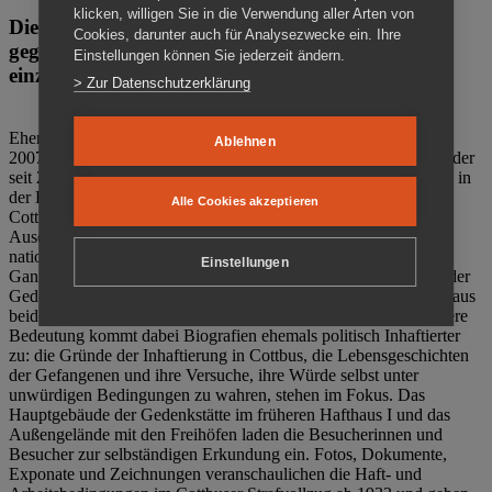
klicken, willigen Sie in die Verwendung aller Arten von
Die Gedenkstätte Zuchthaus Cottbus ist ein Ort
Cookies, darunter auch für Analysezwecke ein. Ihre
gegen das Vergessen. Anschaulich, nah und
Einstellungen können Sie jederzeit ändern.
einzigartig.
> Zur Datenschutzerklärung
Ehemalige politische Häftlinge der DDR gründeten im Oktober
Ablehnen
2007 den Verein Menschenrechtszentrum Cottbus e. V. (MRZ), der
seit 2011 Eigentümer des ehemaligen Gefängnisses (1860-2002) in
der Bautzener Straße und Träger der Gedenkstätte Zuchthaus
Alle Cookies akzeptieren
Cottbus ist. Im Zentrum der Arbeit der Gedenkstätte steht die
Auseinandersetzung mit politischem Unrecht während der
nationalsozialistischen Terrorherrschaft und der SED-Diktatur.
Einstellungen
Ganzjährig zeigen mehrere Dauer- und Sonderausstellungen in der
Gedenkstätte Zuchthaus Cottbus Beispiele politischen Unrechts aus
beiden deutschen Diktaturen des 20. Jahrhunderts. Eine besondere
Bedeutung kommt dabei Biografien ehemals politisch Inhaftierter
zu: die Gründe der Inhaftierung in Cottbus, die Lebensgeschichten
der Gefangenen und ihre Versuche, ihre Würde selbst unter
unwürdigen Bedingungen zu wahren, stehen im Fokus. Das
Hauptgebäude der Gedenkstätte im früheren Hafthaus I und das
Außengelände mit den Freihöfen laden die Besucherinnen und
Besucher zur selbständigen Erkundung ein. Fotos, Dokumente,
Exponate und Zeichnungen veranschaulichen die Haft- und