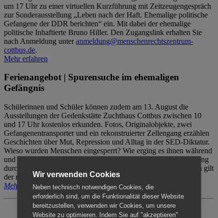
um 17 Uhr zu einer virtuellen Kurzführung mit Zeitzeugengespräch
zur Sonderausstellung „Leben nach der Haft. Ehemalige politische
Gefangene der DDR berichten“ ein. Mit dabei der ehemalige
politische Inhaftierte Bruno Hiller. Den Zugangslink erhalten Sie
nach Anmeldung unter
anmeldung@menschenrechtszentrum-
cottbus.de
.
Mehr erfahren
Ferienangebot | Spurensuche im ehemaligen
Gefängnis
Schülerinnen und Schüler können zudem am 13. August die
Ausstellungen der Gedenkstätte Zuchthaus Cottbus zwischen 10
und 17 Uhr kostenlos erkunden. Fotos, Originalobjekte, zwei
Gefangenentransporter und ein rekonstruierter Zellengang erzählen
Geschichten über Mut, Repression und Alltag in der SED-Diktatur.
Wieso wurden Menschen eingesperrt? Wie erging es ihnen während
und nach der Haft? Der Besuch erfolgt individuell ohne Betreuung
durch das Menschenrechtszentrum Cottbus. Für Begleitpersonen gilt
Wir verwenden Cookies
der reguläre Eintritt (8€ / ermäßigt 5€).
Mehr erfahren
Neben technisch notwendigen Cookies, die
erforderlich sind, um die Funktionalität dieser Website
bereitzustellen, verwenden wir Cookies, um unsere
Website zu optimieren. Indem Sie auf "akzeptieren"