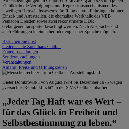
Arbeitsbedingungen im Cottbuser Strafvollzug ab 1933 und geben
Einblick in die Verfolgungs- und Repressionsmechanismen des
jeweiligen Herrschaftssystems. Im Rahmen von Führungen können
Einzel- und Arrestzellen, die ehemalige Werkhalle des VEB
Pentacon Dresden sowie zwei rekonstruierte DDR-
Gefangenentransporter besichtigt werden. Nach Absprache sind
auch Führungen in einfacher oder englischer Sprache möglich.
Besuchen Sie uns!
Gedenkstätte Zuchthaus Cottbus
Dauerausstellungen
Sonderausstellungen
Veranstaltungen
Anfahrt, Preise und Öffnungszeiten
Dieter Dombrowski, von August 1974 bis Dezember 1975 wegen
„versuchter Republikflucht“ in der StVE Cottbus inhaftiert
„Jeder Tag Haft war es Wert –
für das Glück in Freiheit und
Selbstbestimmung zu leben.“