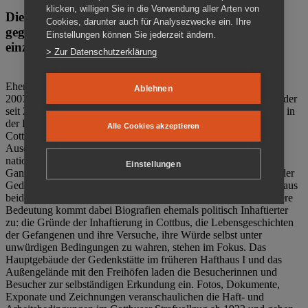
klicken, willigen Sie in die Verwendung aller Arten von
Die Gedenkstätte Zuchthaus Cottbus ist ein Ort
Cookies, darunter auch für Analysezwecke ein. Ihre
gegen das Vergessen. Anschaulich, nah und
Einstellungen können Sie jederzeit ändern.
einzigartig.
> Zur Datenschutzerklärung
Ehemalige politische Häftlinge der DDR gründeten im Oktober
Ablehnen
2007 den Verein Menschenrechtszentrum Cottbus e. V. (MRZ), der
seit 2011 Eigentümer des ehemaligen Gefängnisses (1860-2002) in
der Bautzener Straße und Träger der Gedenkstätte Zuchthaus
Alle Cookies akzeptieren
Cottbus ist. Im Zentrum der Arbeit der Gedenkstätte steht die
Auseinandersetzung mit politischem Unrecht während der
nationalsozialistischen Terrorherrschaft und der SED-Diktatur.
Einstellungen
Ganzjährig zeigen mehrere Dauer- und Sonderausstellungen in der
Gedenkstätte Zuchthaus Cottbus Beispiele politischen Unrechts aus
beiden deutschen Diktaturen des 20. Jahrhunderts. Eine besondere
Bedeutung kommt dabei Biografien ehemals politisch Inhaftierter
zu: die Gründe der Inhaftierung in Cottbus, die Lebensgeschichten
der Gefangenen und ihre Versuche, ihre Würde selbst unter
unwürdigen Bedingungen zu wahren, stehen im Fokus. Das
Hauptgebäude der Gedenkstätte im früheren Hafthaus I und das
Außengelände mit den Freihöfen laden die Besucherinnen und
Besucher zur selbständigen Erkundung ein. Fotos, Dokumente,
Exponate und Zeichnungen veranschaulichen die Haft- und