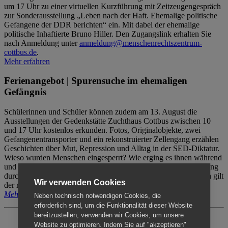
um 17 Uhr zu einer virtuellen Kurzführung mit Zeitzeugengespräch
zur Sonderausstellung „Leben nach der Haft. Ehemalige politische
Gefangene der DDR berichten“ ein. Mit dabei der ehemalige
politische Inhaftierte Bruno Hiller. Den Zugangslink erhalten Sie
nach Anmeldung unter
anmeldung@menschenrechtszentrum-
cottbus.de
.
Mehr erfahren
Ferienangebot | Spurensuche im ehemaligen
Gefängnis
Schülerinnen und Schüler können zudem am 13. August die
Ausstellungen der Gedenkstätte Zuchthaus Cottbus zwischen 10
und 17 Uhr kostenlos erkunden. Fotos, Originalobjekte, zwei
Gefangenentransporter und ein rekonstruierter Zellengang erzählen
Geschichten über Mut, Repression und Alltag in der SED-Diktatur.
Wieso wurden Menschen eingesperrt? Wie erging es ihnen während
und nach der Haft? Der Besuch erfolgt individuell ohne Betreuung
durch das Menschenrechtszentrum Cottbus. Für Begleitpersonen gilt
Wir verwenden Cookies
der reguläre Eintritt (8€ / ermäßigt 5€).
Mehr erfahren
Neben technisch notwendigen Cookies, die
erforderlich sind, um die Funktionalität dieser Website
bereitzustellen, verwenden wir Cookies, um unsere
Website zu optimieren. Indem Sie auf "akzeptieren"