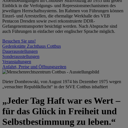
Arbeitsbedingungen im Cottbuser Strafvollzug ab 1933 und geben
Einblick in die Verfolgungs- und Repressionsmechanismen des
jeweiligen Herrschaftssystems. Im Rahmen von Führungen können
Einzel- und Arrestzellen, die ehemalige Werkhalle des VEB
Pentacon Dresden sowie zwei rekonstruierte DDR-
Gefangenentransporter besichtigt werden. Nach Absprache sind
auch Führungen in einfacher oder englischer Sprache möglich.
Besuchen Sie uns!
Gedenkstätte Zuchthaus Cottbus
Dauerausstellungen
Sonderausstellungen
Veranstaltungen
Anfahrt, Preise und Öffnungszeiten
Dieter Dombrowski, von August 1974 bis Dezember 1975 wegen
„versuchter Republikflucht“ in der StVE Cottbus inhaftiert
„Jeder Tag Haft war es Wert –
für das Glück in Freiheit und
Selbstbestimmung zu leben.“