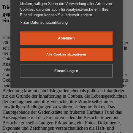
klicken, willigen Sie in die Verwendung aller Arten von
Die Gedenkstätte Zuchthaus Cottbus ist ein Ort
Cookies, darunter auch für Analysezwecke ein. Ihre
gegen das Vergessen. Anschaulich, nah und
Einstellungen können Sie jederzeit ändern.
einzigartig.
> Zur Datenschutzerklärung
Ehemalige politische Häftlinge der DDR gründeten im Oktober
Ablehnen
2007 den Verein Menschenrechtszentrum Cottbus e. V. (MRZ), der
seit 2011 Eigentümer des ehemaligen Gefängnisses (1860-2002) in
der Bautzener Straße und Träger der Gedenkstätte Zuchthaus
Alle Cookies akzeptieren
Cottbus ist. Im Zentrum der Arbeit der Gedenkstätte steht die
Auseinandersetzung mit politischem Unrecht während der
nationalsozialistischen Terrorherrschaft und der SED-Diktatur.
Einstellungen
Ganzjährig zeigen mehrere Dauer- und Sonderausstellungen in der
Gedenkstätte Zuchthaus Cottbus Beispiele politischen Unrechts aus
beiden deutschen Diktaturen des 20. Jahrhunderts. Eine besondere
Bedeutung kommt dabei Biografien ehemals politisch Inhaftierter
zu: die Gründe der Inhaftierung in Cottbus, die Lebensgeschichten
der Gefangenen und ihre Versuche, ihre Würde selbst unter
unwürdigen Bedingungen zu wahren, stehen im Fokus. Das
Hauptgebäude der Gedenkstätte im früheren Hafthaus I und das
Außengelände mit den Freihöfen laden die Besucherinnen und
Besucher zur selbständigen Erkundung ein. Fotos, Dokumente,
Exponate und Zeichnungen veranschaulichen die Haft- und