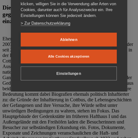
klicken, willigen Sie in die Verwendung aller Arten von
Die Gedenkstätte Zuchthaus Cottbus ist ein Ort
Cookies, darunter auch für Analysezwecke ein. Ihre
gegen das Vergessen. Anschaulich, nah und
Einstellungen können Sie jederzeit ändern.
einzigartig.
> Zur Datenschutzerklärung
Ehemalige politische Häftlinge der DDR gründeten im Oktober
Ablehnen
2007 den Verein Menschenrechtszentrum Cottbus e. V. (MRZ), der
seit 2011 Eigentümer des ehemaligen Gefängnisses (1860-2002) in
der Bautzener Straße und Träger der Gedenkstätte Zuchthaus
Alle Cookies akzeptieren
Cottbus ist. Im Zentrum der Arbeit der Gedenkstätte steht die
Auseinandersetzung mit politischem Unrecht während der
nationalsozialistischen Terrorherrschaft und der SED-Diktatur.
Einstellungen
Ganzjährig zeigen mehrere Dauer- und Sonderausstellungen in der
Gedenkstätte Zuchthaus Cottbus Beispiele politischen Unrechts aus
beiden deutschen Diktaturen des 20. Jahrhunderts. Eine besondere
Bedeutung kommt dabei Biografien ehemals politisch Inhaftierter
zu: die Gründe der Inhaftierung in Cottbus, die Lebensgeschichten
der Gefangenen und ihre Versuche, ihre Würde selbst unter
unwürdigen Bedingungen zu wahren, stehen im Fokus. Das
Hauptgebäude der Gedenkstätte im früheren Hafthaus I und das
Außengelände mit den Freihöfen laden die Besucherinnen und
Besucher zur selbständigen Erkundung ein. Fotos, Dokumente,
Exponate und Zeichnungen veranschaulichen die Haft- und