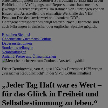
Arbeitsbedingungen im Cottbuser Strafvollzug ab 1933 und geben
Einblick in die Verfolgungs- und Repressionsmechanismen des
jeweiligen Herrschaftssystems. Im Rahmen von Führungen können
Einzel- und Arrestzellen, die ehemalige Werkhalle des VEB
Pentacon Dresden sowie zwei rekonstruierte DDR-
Gefangenentransporter besichtigt werden. Nach Absprache sind
auch Führungen in einfacher oder englischer Sprache möglich.
Besuchen Sie uns!
Gedenkstätte Zuchthaus Cottbus
Dauerausstellungen
Sonderausstellungen
Veranstaltungen
Anfahrt, Preise und Öffnungszeiten
Dieter Dombrowski, von August 1974 bis Dezember 1975 wegen
„versuchter Republikflucht“ in der StVE Cottbus inhaftiert
„Jeder Tag Haft war es Wert –
für das Glück in Freiheit und
Selbstbestimmung zu leben.“