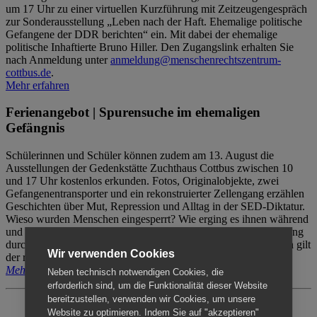
um 17 Uhr zu einer virtuellen Kurzführung mit Zeitzeugengespräch
zur Sonderausstellung „Leben nach der Haft. Ehemalige politische
Gefangene der DDR berichten“ ein. Mit dabei der ehemalige
politische Inhaftierte Bruno Hiller. Den Zugangslink erhalten Sie
nach Anmeldung unter
anmeldung@menschenrechtszentrum-
cottbus.de
.
Mehr erfahren
Ferienangebot | Spurensuche im ehemaligen
Gefängnis
Schülerinnen und Schüler können zudem am 13. August die
Ausstellungen der Gedenkstätte Zuchthaus Cottbus zwischen 10
und 17 Uhr kostenlos erkunden. Fotos, Originalobjekte, zwei
Gefangenentransporter und ein rekonstruierter Zellengang erzählen
Geschichten über Mut, Repression und Alltag in der SED-Diktatur.
Wieso wurden Menschen eingesperrt? Wie erging es ihnen während
und nach der Haft? Der Besuch erfolgt individuell ohne Betreuung
durch das Menschenrechtszentrum Cottbus. Für Begleitpersonen gilt
Wir verwenden Cookies
der reguläre Eintritt (8€ / ermäßigt 5€).
Mehr erfahren
Neben technisch notwendigen Cookies, die
erforderlich sind, um die Funktionalität dieser Website
bereitzustellen, verwenden wir Cookies, um unsere
Website zu optimieren. Indem Sie auf "akzeptieren"