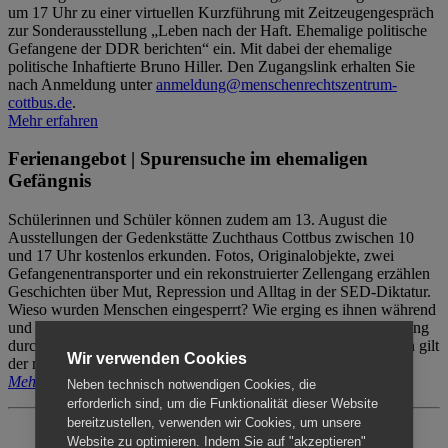
um 17 Uhr zu einer virtuellen Kurzführung mit Zeitzeugengespräch
zur Sonderausstellung „Leben nach der Haft. Ehemalige politische
Gefangene der DDR berichten“ ein. Mit dabei der ehemalige
politische Inhaftierte Bruno Hiller. Den Zugangslink erhalten Sie
nach Anmeldung unter
anmeldung@menschenrechtszentrum-
cottbus.de
.
Mehr erfahren
Ferienangebot | Spurensuche im ehemaligen
Gefängnis
Schülerinnen und Schüler können zudem am 13. August die
Ausstellungen der Gedenkstätte Zuchthaus Cottbus zwischen 10
und 17 Uhr kostenlos erkunden. Fotos, Originalobjekte, zwei
Gefangenentransporter und ein rekonstruierter Zellengang erzählen
Geschichten über Mut, Repression und Alltag in der SED-Diktatur.
Wieso wurden Menschen eingesperrt? Wie erging es ihnen während
und nach der Haft? Der Besuch erfolgt individuell ohne Betreuung
durch das Menschenrechtszentrum Cottbus. Für Begleitpersonen gilt
Wir verwenden Cookies
der reguläre Eintritt (8€ / ermäßigt 5€).
Mehr erfahren
Neben technisch notwendigen Cookies, die
erforderlich sind, um die Funktionalität dieser Website
bereitzustellen, verwenden wir Cookies, um unsere
Website zu optimieren. Indem Sie auf "akzeptieren"