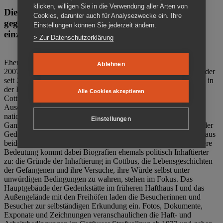
klicken, willigen Sie in die Verwendung aller Arten von
Die Gedenkstätte Zuchthaus Cottbus ist ein Ort
Cookies, darunter auch für Analysezwecke ein. Ihre
gegen das Vergessen. Anschaulich, nah und
Einstellungen können Sie jederzeit ändern.
einzigartig.
> Zur Datenschutzerklärung
Ehemalige politische Häftlinge der DDR gründeten im Oktober
Ablehnen
2007 den Verein Menschenrechtszentrum Cottbus e. V. (MRZ), der
seit 2011 Eigentümer des ehemaligen Gefängnisses (1860-2002) in
der Bautzener Straße und Träger der Gedenkstätte Zuchthaus
Alle Cookies akzeptieren
Cottbus ist. Im Zentrum der Arbeit der Gedenkstätte steht die
Auseinandersetzung mit politischem Unrecht während der
nationalsozialistischen Terrorherrschaft und der SED-Diktatur.
Einstellungen
Ganzjährig zeigen mehrere Dauer- und Sonderausstellungen in der
Gedenkstätte Zuchthaus Cottbus Beispiele politischen Unrechts aus
beiden deutschen Diktaturen des 20. Jahrhunderts. Eine besondere
Bedeutung kommt dabei Biografien ehemals politisch Inhaftierter
zu: die Gründe der Inhaftierung in Cottbus, die Lebensgeschichten
der Gefangenen und ihre Versuche, ihre Würde selbst unter
unwürdigen Bedingungen zu wahren, stehen im Fokus. Das
Hauptgebäude der Gedenkstätte im früheren Hafthaus I und das
Außengelände mit den Freihöfen laden die Besucherinnen und
Besucher zur selbständigen Erkundung ein. Fotos, Dokumente,
Exponate und Zeichnungen veranschaulichen die Haft- und