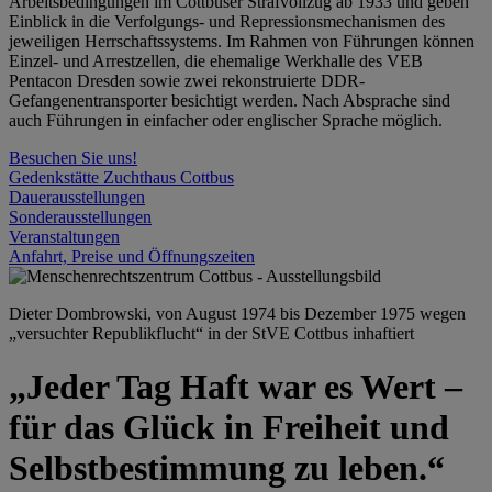
Arbeitsbedingungen im Cottbuser Strafvollzug ab 1933 und geben
Einblick in die Verfolgungs- und Repressionsmechanismen des
jeweiligen Herrschaftssystems. Im Rahmen von Führungen können
Einzel- und Arrestzellen, die ehemalige Werkhalle des VEB
Pentacon Dresden sowie zwei rekonstruierte DDR-
Gefangenentransporter besichtigt werden. Nach Absprache sind
auch Führungen in einfacher oder englischer Sprache möglich.
Besuchen Sie uns!
Gedenkstätte Zuchthaus Cottbus
Dauerausstellungen
Sonderausstellungen
Veranstaltungen
Anfahrt, Preise und Öffnungszeiten
Dieter Dombrowski, von August 1974 bis Dezember 1975 wegen
„versuchter Republikflucht“ in der StVE Cottbus inhaftiert
„Jeder Tag Haft war es Wert –
für das Glück in Freiheit und
Selbstbestimmung zu leben.“