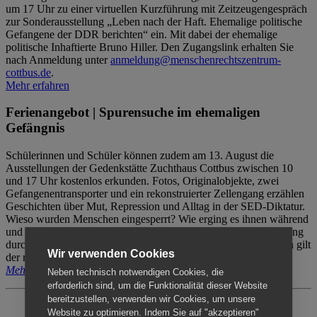
um 17 Uhr zu einer virtuellen Kurzführung mit Zeitzeugengespräch
zur Sonderausstellung „Leben nach der Haft. Ehemalige politische
Gefangene der DDR berichten“ ein. Mit dabei der ehemalige
politische Inhaftierte Bruno Hiller. Den Zugangslink erhalten Sie
nach Anmeldung unter
anmeldung@menschenrechtszentrum-
cottbus.de
.
Mehr erfahren
Ferienangebot | Spurensuche im ehemaligen
Gefängnis
Schülerinnen und Schüler können zudem am 13. August die
Ausstellungen der Gedenkstätte Zuchthaus Cottbus zwischen 10
und 17 Uhr kostenlos erkunden. Fotos, Originalobjekte, zwei
Gefangenentransporter und ein rekonstruierter Zellengang erzählen
Geschichten über Mut, Repression und Alltag in der SED-Diktatur.
Wieso wurden Menschen eingesperrt? Wie erging es ihnen während
und nach der Haft? Der Besuch erfolgt individuell ohne Betreuung
durch das Menschenrechtszentrum Cottbus. Für Begleitpersonen gilt
Wir verwenden Cookies
der reguläre Eintritt (8€ / ermäßigt 5€).
Mehr erfahren
Neben technisch notwendigen Cookies, die
erforderlich sind, um die Funktionalität dieser Website
bereitzustellen, verwenden wir Cookies, um unsere
Website zu optimieren. Indem Sie auf "akzeptieren"