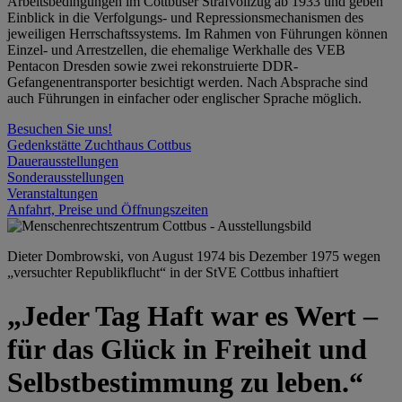
Arbeitsbedingungen im Cottbuser Strafvollzug ab 1933 und geben
Einblick in die Verfolgungs- und Repressionsmechanismen des
jeweiligen Herrschaftssystems. Im Rahmen von Führungen können
Einzel- und Arrestzellen, die ehemalige Werkhalle des VEB
Pentacon Dresden sowie zwei rekonstruierte DDR-
Gefangenentransporter besichtigt werden. Nach Absprache sind
auch Führungen in einfacher oder englischer Sprache möglich.
Besuchen Sie uns!
Gedenkstätte Zuchthaus Cottbus
Dauerausstellungen
Sonderausstellungen
Veranstaltungen
Anfahrt, Preise und Öffnungszeiten
Dieter Dombrowski, von August 1974 bis Dezember 1975 wegen
„versuchter Republikflucht“ in der StVE Cottbus inhaftiert
„Jeder Tag Haft war es Wert –
für das Glück in Freiheit und
Selbstbestimmung zu leben.“