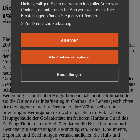
klicken, willigen Sie in die Verwendung aller Arten von
Die Gedenkstätte Zuchthaus Cottbus ist ein Ort
Cookies, darunter auch für Analysezwecke ein. Ihre
gegen das Vergessen. Anschaulich, nah und
Einstellungen können Sie jederzeit ändern.
einzigartig.
> Zur Datenschutzerklärung
Ehemalige politische Häftlinge der DDR gründeten im Oktober
Ablehnen
2007 den Verein Menschenrechtszentrum Cottbus e. V. (MRZ), der
seit 2011 Eigentümer des ehemaligen Gefängnisses (1860-2002) in
der Bautzener Straße und Träger der Gedenkstätte Zuchthaus
Alle Cookies akzeptieren
Cottbus ist. Im Zentrum der Arbeit der Gedenkstätte steht die
Auseinandersetzung mit politischem Unrecht während der
nationalsozialistischen Terrorherrschaft und der SED-Diktatur.
Einstellungen
Ganzjährig zeigen mehrere Dauer- und Sonderausstellungen in der
Gedenkstätte Zuchthaus Cottbus Beispiele politischen Unrechts aus
beiden deutschen Diktaturen des 20. Jahrhunderts. Eine besondere
Bedeutung kommt dabei Biografien ehemals politisch Inhaftierter
zu: die Gründe der Inhaftierung in Cottbus, die Lebensgeschichten
der Gefangenen und ihre Versuche, ihre Würde selbst unter
unwürdigen Bedingungen zu wahren, stehen im Fokus. Das
Hauptgebäude der Gedenkstätte im früheren Hafthaus I und das
Außengelände mit den Freihöfen laden die Besucherinnen und
Besucher zur selbständigen Erkundung ein. Fotos, Dokumente,
Exponate und Zeichnungen veranschaulichen die Haft- und