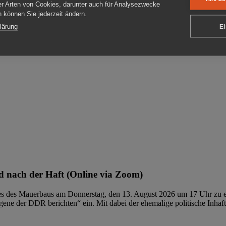
er Arten von Cookies, darunter auch für Analysezwecke
en können Sie jederzeit ändern.
ben
lärung
Ei
 nach der Haft (Online via Zoom)
ages des Mauerbaus am Donnerstag, den 13. August 2026 um 17 Uhr zu e
ene der DDR berichten“ ein. Mit dabei der ehemalige politische Inhaf