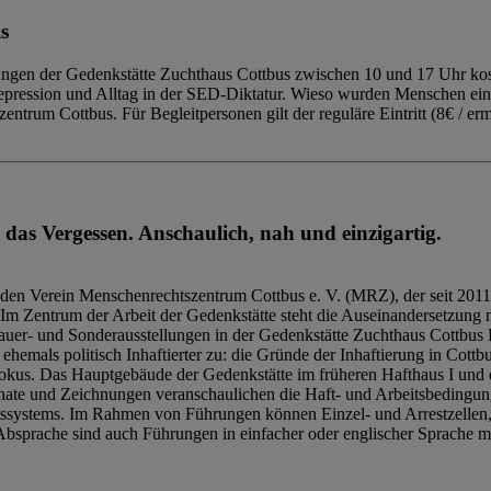
s
ngen der Gedenkstätte Zuchthaus Cottbus zwischen 10 und 17 Uhr kost
Repression und Alltag in der SED-Diktatur. Wieso wurden Menschen ei
trum Cottbus. Für Begleitpersonen gilt der reguläre Eintritt (8€ / erm
 das Vergessen. Anschaulich, nah und einzigartig.
den Verein Menschenrechtszentrum Cottbus e. V. (MRZ), der seit 2011
Im Zentrum der Arbeit der Gedenkstätte steht die Auseinandersetzung m
uer- und Sonderausstellungen in der Gedenkstätte Zuchthaus Cottbus B
hemals politisch Inhaftierter zu: die Gründe der Inhaftierung in Cottb
kus. Das Hauptgebäude der Gedenkstätte im früheren Hafthaus I und 
ate und Zeichnungen veranschaulichen die Haft- und Arbeitsbedingung
tssystems. Im Rahmen von Führungen können Einzel- und Arrestzellen
bsprache sind auch Führungen in einfacher oder englischer Sprache m