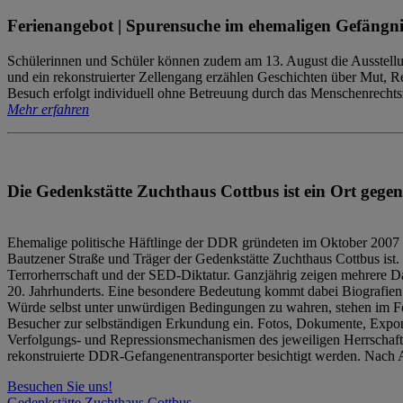
Ferienangebot | Spurensuche im ehemaligen Gefängni
Schülerinnen und Schüler können zudem am 13. August die Ausstellu
und ein rekonstruierter Zellengang erzählen Geschichten über Mut, 
Besuch erfolgt individuell ohne Betreuung durch das Menschenrechtszen
Mehr erfahren
Die Gedenkstätte Zuchthaus Cottbus ist ein Ort gegen
Ehemalige politische Häftlinge der DDR gründeten im Oktober 2007 
Bautzener Straße und Träger der Gedenkstätte Zuchthaus Cottbus ist. 
Terrorherrschaft und der SED-Diktatur. Ganzjährig zeigen mehrere Da
20. Jahrhunderts. Eine besondere Bedeutung kommt dabei Biografien e
Würde selbst unter unwürdigen Bedingungen zu wahren, stehen im Fo
Besucher zur selbständigen Erkundung ein. Fotos, Dokumente, Expon
Verfolgungs- und Repressionsmechanismen des jeweiligen Herrschaf
rekonstruierte DDR-Gefangenentransporter besichtigt werden. Nach A
Besuchen Sie uns!
Gedenkstätte Zuchthaus Cottbus