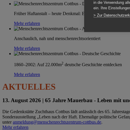
in die Verwendung all
ein. Ihre Einstellung
Früher Haftanstalt – heute Denkmal: Einen Ort im Wandel erle
> Zur Datenschutzerk
Mehr erfahren
Anschaulich, nah und menschenrechtsorientiert
Mehr erfahren
2
1860–2002: Auf 22.000m
deutsche Geschichte entdecken
Mehr erfahren
AKTUELLES
13. August 2026 |
65 Jahre Mauerbau - Leben mit und
Die Gedenkstätte Zuchthaus Cottbus lädt anlässlich des 65. Jahrest
Sonderausstellung „Leben nach der Haft. Ehemalige politische Gefang
unter
anmeldung@menschenrechtszentrum-cottbus.de
.
Mehr erfahren