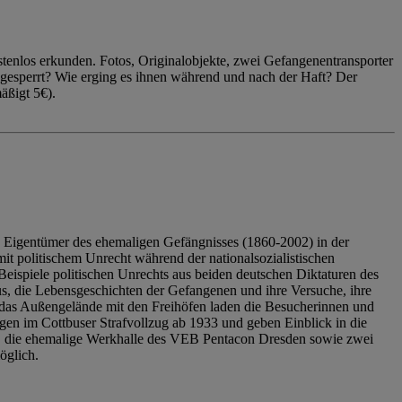
enlos erkunden. Fotos, Originalobjekte, zwei Gefangenentransporter
ngesperrt? Wie erging es ihnen während und nach der Haft? Der
äßigt 5€).
 Eigentümer des ehemaligen Gefängnisses (1860-2002) in der
it politischem Unrecht während der nationalsozialistischen
eispiele politischen Unrechts aus beiden deutschen Diktaturen des
us, die Lebensgeschichten der Gefangenen und ihre Versuche, ihre
das Außengelände mit den Freihöfen laden die Besucherinnen und
en im Cottbuser Strafvollzug ab 1933 und geben Einblick in die
, die ehemalige Werkhalle des VEB Pentacon Dresden sowie zwei
öglich.