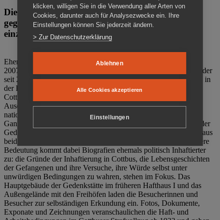
klicken, willigen Sie in die Verwendung aller Arten von
Die Gedenkstätte Zuchthaus Cottbus ist ein Ort
Cookies, darunter auch für Analysezwecke ein. Ihre
gegen das Vergessen. Anschaulich, nah und
Einstellungen können Sie jederzeit ändern.
einzigartig.
> Zur Datenschutzerklärung
Ehemalige politische Häftlinge der DDR gründeten im Oktober
Ablehnen
2007 den Verein Menschenrechtszentrum Cottbus e. V. (MRZ), der
seit 2011 Eigentümer des ehemaligen Gefängnisses (1860-2002) in
der Bautzener Straße und Träger der Gedenkstätte Zuchthaus
Alle Cookies akzeptieren
Cottbus ist. Im Zentrum der Arbeit der Gedenkstätte steht die
Auseinandersetzung mit politischem Unrecht während der
nationalsozialistischen Terrorherrschaft und der SED-Diktatur.
Einstellungen
Ganzjährig zeigen mehrere Dauer- und Sonderausstellungen in der
Gedenkstätte Zuchthaus Cottbus Beispiele politischen Unrechts aus
beiden deutschen Diktaturen des 20. Jahrhunderts. Eine besondere
Bedeutung kommt dabei Biografien ehemals politisch Inhaftierter
zu: die Gründe der Inhaftierung in Cottbus, die Lebensgeschichten
der Gefangenen und ihre Versuche, ihre Würde selbst unter
unwürdigen Bedingungen zu wahren, stehen im Fokus. Das
Hauptgebäude der Gedenkstätte im früheren Hafthaus I und das
Außengelände mit den Freihöfen laden die Besucherinnen und
Besucher zur selbständigen Erkundung ein. Fotos, Dokumente,
Exponate und Zeichnungen veranschaulichen die Haft- und