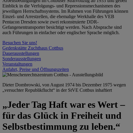
Arbeitsbedingungen im Cottbuser Strafvollzug ab 1933 und geben
Einblick in die Verfolgungs- und Repressionsmechanismen des
jeweiligen Herrschaftssystems. Im Rahmen von Führungen können
Einzel- und Arrestzellen, die ehemalige Werkhalle des VEB
Pentacon Dresden sowie zwei rekonstruierte DDR-
Gefangenentransporter besichtigt werden. Nach Absprache sind
auch Führungen in einfacher oder englischer Sprache möglich.
Besuchen Sie uns!
Gedenkstätte Zuchthaus Cottbus
Dauerausstellungen
Sonderausstellungen
Veranstaltungen
Anfahrt, Preise und Öffnungszeiten
Dieter Dombrowski, von August 1974 bis Dezember 1975 wegen
„versuchter Republikflucht“ in der StVE Cottbus inhaftiert
„Jeder Tag Haft war es Wert –
für das Glück in Freiheit und
Selbstbestimmung zu leben.“