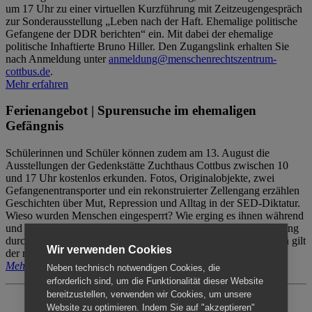
um 17 Uhr zu einer virtuellen Kurzführung mit Zeitzeugengespräch
zur Sonderausstellung „Leben nach der Haft. Ehemalige politische
Gefangene der DDR berichten“ ein. Mit dabei der ehemalige
politische Inhaftierte Bruno Hiller. Den Zugangslink erhalten Sie
nach Anmeldung unter
anmeldung@menschenrechtszentrum-
cottbus.de
.
Mehr erfahren
Ferienangebot | Spurensuche im ehemaligen
Gefängnis
Schülerinnen und Schüler können zudem am 13. August die
Ausstellungen der Gedenkstätte Zuchthaus Cottbus zwischen 10
und 17 Uhr kostenlos erkunden. Fotos, Originalobjekte, zwei
Gefangenentransporter und ein rekonstruierter Zellengang erzählen
Geschichten über Mut, Repression und Alltag in der SED-Diktatur.
Wieso wurden Menschen eingesperrt? Wie erging es ihnen während
und nach der Haft? Der Besuch erfolgt individuell ohne Betreuung
durch das Menschenrechtszentrum Cottbus. Für Begleitpersonen gilt
Wir verwenden Cookies
der reguläre Eintritt (8€ / ermäßigt 5€).
Mehr erfahren
Neben technisch notwendigen Cookies, die
erforderlich sind, um die Funktionalität dieser Website
bereitzustellen, verwenden wir Cookies, um unsere
Website zu optimieren. Indem Sie auf "akzeptieren"