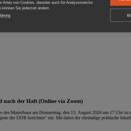
er Arten von Cookies, darunter auch für Analysezwecke
en können Sie jederzeit ändern.
ben
lärung
Ei
 nach der Haft (Online via Zoom)
ages des Mauerbaus am Donnerstag, den 13. August 2026 um 17 Uhr zu e
ene der DDR berichten“ ein. Mit dabei der ehemalige politische Inhaf