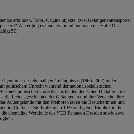
enlos erkunden. Fotos, Originalobjekte, zwei Gefangenentransporter
ngesperrt? Wie erging es ihnen während und nach der Haft? Der
äßigt 5€).
 Eigentümer des ehemaligen Gefängnisses (1860-2002) in der
it politischem Unrecht während der nationalsozialistischen
eispiele politischen Unrechts aus beiden deutschen Diktaturen des
us, die Lebensgeschichten der Gefangenen und ihre Versuche, ihre
das Außengelände mit den Freihöfen laden die Besucherinnen und
en im Cottbuser Strafvollzug ab 1933 und geben Einblick in die
, die ehemalige Werkhalle des VEB Pentacon Dresden sowie zwei
öglich.