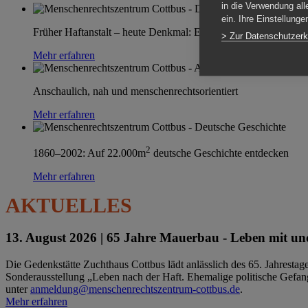
in die Verwendung all
ein. Ihre Einstellung
Früher Haftanstalt – heute Denkmal: Einen Ort im Wandel erle
> Zur Datenschutzerk
Mehr erfahren
Anschaulich, nah und menschenrechtsorientiert
Mehr erfahren
2
1860–2002: Auf 22.000m
deutsche Geschichte entdecken
Mehr erfahren
AKTUELLES
13. August 2026 |
65 Jahre Mauerbau - Leben mit und
Die Gedenkstätte Zuchthaus Cottbus lädt anlässlich des 65. Jahrest
Sonderausstellung „Leben nach der Haft. Ehemalige politische Gefang
unter
anmeldung@menschenrechtszentrum-cottbus.de
.
Mehr erfahren