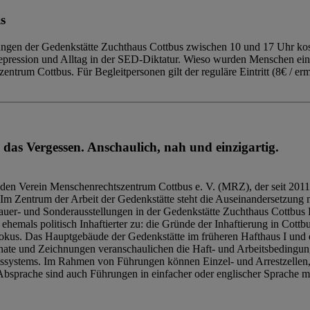
s
ngen der Gedenkstätte Zuchthaus Cottbus zwischen 10 und 17 Uhr kost
Repression und Alltag in der SED-Diktatur. Wieso wurden Menschen ei
trum Cottbus. Für Begleitpersonen gilt der reguläre Eintritt (8€ / erm
 das Vergessen. Anschaulich, nah und einzigartig.
den Verein Menschenrechtszentrum Cottbus e. V. (MRZ), der seit 2011
Im Zentrum der Arbeit der Gedenkstätte steht die Auseinandersetzung m
uer- und Sonderausstellungen in der Gedenkstätte Zuchthaus Cottbus B
hemals politisch Inhaftierter zu: die Gründe der Inhaftierung in Cottb
kus. Das Hauptgebäude der Gedenkstätte im früheren Hafthaus I und 
ate und Zeichnungen veranschaulichen die Haft- und Arbeitsbedingung
tssystems. Im Rahmen von Führungen können Einzel- und Arrestzellen
bsprache sind auch Führungen in einfacher oder englischer Sprache m