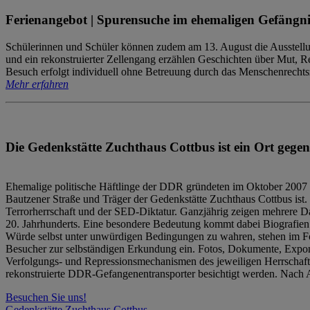
Ferienangebot | Spurensuche im ehemaligen Gefängni
Schülerinnen und Schüler können zudem am 13. August die Ausstellu
und ein rekonstruierter Zellengang erzählen Geschichten über Mut, 
Besuch erfolgt individuell ohne Betreuung durch das Menschenrechtszen
Mehr erfahren
Die Gedenkstätte Zuchthaus Cottbus ist ein Ort gegen
Ehemalige politische Häftlinge der DDR gründeten im Oktober 2007 
Bautzener Straße und Träger der Gedenkstätte Zuchthaus Cottbus ist. 
Terrorherrschaft und der SED-Diktatur. Ganzjährig zeigen mehrere Da
20. Jahrhunderts. Eine besondere Bedeutung kommt dabei Biografien e
Würde selbst unter unwürdigen Bedingungen zu wahren, stehen im Fo
Besucher zur selbständigen Erkundung ein. Fotos, Dokumente, Expon
Verfolgungs- und Repressionsmechanismen des jeweiligen Herrschaf
rekonstruierte DDR-Gefangenentransporter besichtigt werden. Nach A
Besuchen Sie uns!
Gedenkstätte Zuchthaus Cottbus