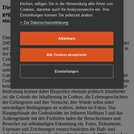
klicken, willigen Sie in die Verwendung aller Arten von
Die Gedenkstätte Zuchthaus Cottbus ist ein Ort
Cookies, darunter auch für Analysezwecke ein. Ihre
gegen das Vergessen. Anschaulich, nah und
Einstellungen können Sie jederzeit ändern.
einzigartig.
> Zur Datenschutzerklärung
Ehemalige politische Häftlinge der DDR gründeten im Oktober
Ablehnen
2007 den Verein Menschenrechtszentrum Cottbus e. V. (MRZ), der
seit 2011 Eigentümer des ehemaligen Gefängnisses (1860-2002) in
der Bautzener Straße und Träger der Gedenkstätte Zuchthaus
Alle Cookies akzeptieren
Cottbus ist. Im Zentrum der Arbeit der Gedenkstätte steht die
Auseinandersetzung mit politischem Unrecht während der
nationalsozialistischen Terrorherrschaft und der SED-Diktatur.
Einstellungen
Ganzjährig zeigen mehrere Dauer- und Sonderausstellungen in der
Gedenkstätte Zuchthaus Cottbus Beispiele politischen Unrechts aus
beiden deutschen Diktaturen des 20. Jahrhunderts. Eine besondere
Bedeutung kommt dabei Biografien ehemals politisch Inhaftierter
zu: die Gründe der Inhaftierung in Cottbus, die Lebensgeschichten
der Gefangenen und ihre Versuche, ihre Würde selbst unter
unwürdigen Bedingungen zu wahren, stehen im Fokus. Das
Hauptgebäude der Gedenkstätte im früheren Hafthaus I und das
Außengelände mit den Freihöfen laden die Besucherinnen und
Besucher zur selbständigen Erkundung ein. Fotos, Dokumente,
Exponate und Zeichnungen veranschaulichen die Haft- und