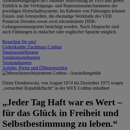
Arbeitsbedingungen im Cottbuser Strafvollzug ab 1933 und geben
Einblick in die Verfolgungs- und Repressionsmechanismen des
jeweiligen Herrschaftssystems. Im Rahmen von Führungen können
Einzel- und Arrestzellen, die ehemalige Werkhalle des VEB
Pentacon Dresden sowie zwei rekonstruierte DDR-
Gefangenentransporter besichtigt werden. Nach Absprache sind
auch Führungen in einfacher oder englischer Sprache möglich.
Besuchen Sie uns!
Gedenkstätte Zuchthaus Cottbus
Dauerausstellungen
Sonderausstellungen
Veranstaltungen
Anfahrt, Preise und Öffnungszeiten
Dieter Dombrowski, von August 1974 bis Dezember 1975 wegen
„versuchter Republikflucht“ in der StVE Cottbus inhaftiert
„Jeder Tag Haft war es Wert –
für das Glück in Freiheit und
Selbstbestimmung zu leben.“