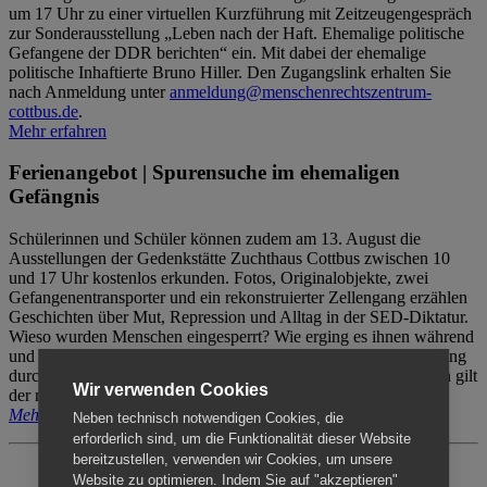
um 17 Uhr zu einer virtuellen Kurzführung mit Zeitzeugengespräch
zur Sonderausstellung „Leben nach der Haft. Ehemalige politische
Gefangene der DDR berichten“ ein. Mit dabei der ehemalige
politische Inhaftierte Bruno Hiller. Den Zugangslink erhalten Sie
nach Anmeldung unter
anmeldung@menschenrechtszentrum-
cottbus.de
.
Mehr erfahren
Ferienangebot | Spurensuche im ehemaligen
Gefängnis
Schülerinnen und Schüler können zudem am 13. August die
Ausstellungen der Gedenkstätte Zuchthaus Cottbus zwischen 10
und 17 Uhr kostenlos erkunden. Fotos, Originalobjekte, zwei
Gefangenentransporter und ein rekonstruierter Zellengang erzählen
Geschichten über Mut, Repression und Alltag in der SED-Diktatur.
Wieso wurden Menschen eingesperrt? Wie erging es ihnen während
und nach der Haft? Der Besuch erfolgt individuell ohne Betreuung
durch das Menschenrechtszentrum Cottbus. Für Begleitpersonen gilt
Wir verwenden Cookies
der reguläre Eintritt (8€ / ermäßigt 5€).
Mehr erfahren
Neben technisch notwendigen Cookies, die
erforderlich sind, um die Funktionalität dieser Website
bereitzustellen, verwenden wir Cookies, um unsere
Website zu optimieren. Indem Sie auf "akzeptieren"