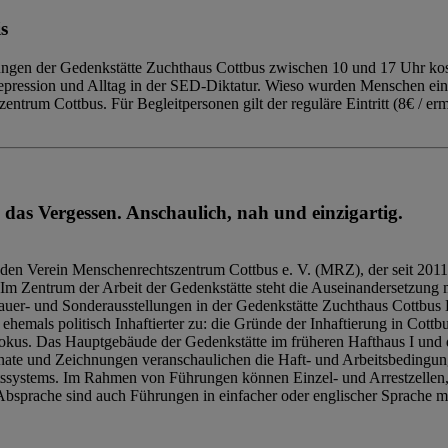
s
ngen der Gedenkstätte Zuchthaus Cottbus zwischen 10 und 17 Uhr kost
Repression und Alltag in der SED-Diktatur. Wieso wurden Menschen ei
trum Cottbus. Für Begleitpersonen gilt der reguläre Eintritt (8€ / erm
 das Vergessen. Anschaulich, nah und einzigartig.
den Verein Menschenrechtszentrum Cottbus e. V. (MRZ), der seit 2011
Im Zentrum der Arbeit der Gedenkstätte steht die Auseinandersetzung m
uer- und Sonderausstellungen in der Gedenkstätte Zuchthaus Cottbus B
hemals politisch Inhaftierter zu: die Gründe der Inhaftierung in Cottb
kus. Das Hauptgebäude der Gedenkstätte im früheren Hafthaus I und 
ate und Zeichnungen veranschaulichen die Haft- und Arbeitsbedingung
tssystems. Im Rahmen von Führungen können Einzel- und Arrestzellen
bsprache sind auch Führungen in einfacher oder englischer Sprache m