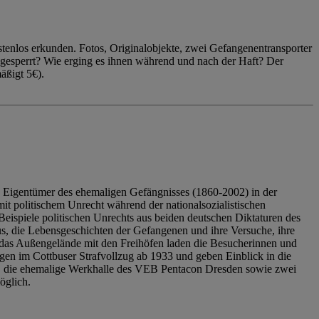
enlos erkunden. Fotos, Originalobjekte, zwei Gefangenentransporter
ngesperrt? Wie erging es ihnen während und nach der Haft? Der
äßigt 5€).
 Eigentümer des ehemaligen Gefängnisses (1860-2002) in der
it politischem Unrecht während der nationalsozialistischen
eispiele politischen Unrechts aus beiden deutschen Diktaturen des
us, die Lebensgeschichten der Gefangenen und ihre Versuche, ihre
das Außengelände mit den Freihöfen laden die Besucherinnen und
en im Cottbuser Strafvollzug ab 1933 und geben Einblick in die
, die ehemalige Werkhalle des VEB Pentacon Dresden sowie zwei
öglich.