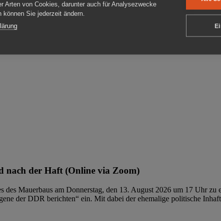
er Arten von Cookies, darunter auch für Analysezwecke
en können Sie jederzeit ändern.
ben
lärung
Ei
 nach der Haft (Online via Zoom)
ages des Mauerbaus am Donnerstag, den 13. August 2026 um 17 Uhr zu e
ene der DDR berichten“ ein. Mit dabei der ehemalige politische Inhaf