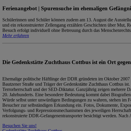
Ferienangebot | Spurensuche im ehemaligen Gefängni
Schülerinnen und Schüler können zudem am 13. August die Ausstellu
und ein rekonstruierter Zellengang erzählen Geschichten über Mut, 
Besuch erfolgt individuell ohne Betreuung durch das Menschenrechtszen
Mehr erfahren
Die Gedenkstätte Zuchthaus Cottbus ist ein Ort gegen
Ehemalige politische Häftlinge der DDR gründeten im Oktober 2007 
Bautzener Straße und Träger der Gedenkstätte Zuchthaus Cottbus ist. 
Terrorherrschaft und der SED-Diktatur. Ganzjährig zeigen mehrere Da
20. Jahrhunderts. Eine besondere Bedeutung kommt dabei Biografien e
Würde selbst unter unwürdigen Bedingungen zu wahren, stehen im Fo
Besucher zur selbständigen Erkundung ein. Fotos, Dokumente, Expon
Verfolgungs- und Repressionsmechanismen des jeweiligen Herrschaf
rekonstruierte DDR-Gefangenentransporter besichtigt werden. Nach A
Besuchen Sie uns!
Gedenkstätte Zuchthaus Cottbus