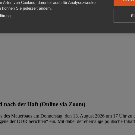
er Arten von Cookies, darunter auch für Analysezwecke
en können Sie jederzeit ändern.
ben
lärung
Ei
 nach der Haft (Online via Zoom)
ages des Mauerbaus am Donnerstag, den 13. August 2026 um 17 Uhr zu e
ene der DDR berichten“ ein. Mit dabei der ehemalige politische Inhaf