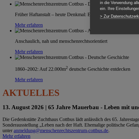
in die Verwendung all
ein. Ihre Einstellung
Früher Haftanstalt – heute Denkmal: Einen Ort im Wandel erle
> Zur Datenschutzerk
Mehr erfahren
Anschaulich, nah und menschenrechtsorientiert
Mehr erfahren
2
1860–2002: Auf 22.000m
deutsche Geschichte entdecken
Mehr erfahren
AKTUELLES
13. August 2026 |
65 Jahre Mauerbau - Leben mit und
Die Gedenkstätte Zuchthaus Cottbus lädt anlässlich des 65. Jahrest
Sonderausstellung „Leben nach der Haft. Ehemalige politische Gefang
unter
anmeldung@menschenrechtszentrum-cottbus.de
.
Mehr erfahren