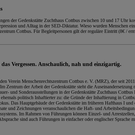
s
ngen der Gedenkstätte Zuchthaus Cottbus zwischen 10 und 17 Uhr kost
Repression und Alltag in der SED-Diktatur. Wieso wurden Menschen ei
trum Cottbus. Für Begleitpersonen gilt der reguläre Eintritt (8€ / erm
 das Vergessen. Anschaulich, nah und einzigartig.
den Verein Menschenrechtszentrum Cottbus e. V. (MRZ), der seit 2011
Im Zentrum der Arbeit der Gedenkstätte steht die Auseinandersetzung m
uer- und Sonderausstellungen in der Gedenkstätte Zuchthaus Cottbus B
hemals politisch Inhaftierter zu: die Gründe der Inhaftierung in Cottb
kus. Das Hauptgebäude der Gedenkstätte im früheren Hafthaus I und 
ate und Zeichnungen veranschaulichen die Haft- und Arbeitsbedingung
tssystems. Im Rahmen von Führungen können Einzel- und Arrestzellen
bsprache sind auch Führungen in einfacher oder englischer Sprache m