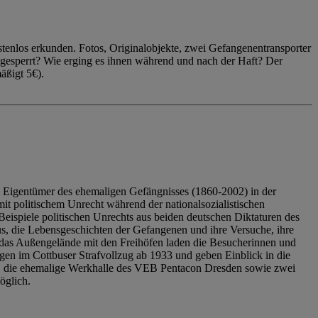
enlos erkunden. Fotos, Originalobjekte, zwei Gefangenentransporter
ngesperrt? Wie erging es ihnen während und nach der Haft? Der
äßigt 5€).
 Eigentümer des ehemaligen Gefängnisses (1860-2002) in der
it politischem Unrecht während der nationalsozialistischen
eispiele politischen Unrechts aus beiden deutschen Diktaturen des
us, die Lebensgeschichten der Gefangenen und ihre Versuche, ihre
das Außengelände mit den Freihöfen laden die Besucherinnen und
en im Cottbuser Strafvollzug ab 1933 und geben Einblick in die
, die ehemalige Werkhalle des VEB Pentacon Dresden sowie zwei
öglich.