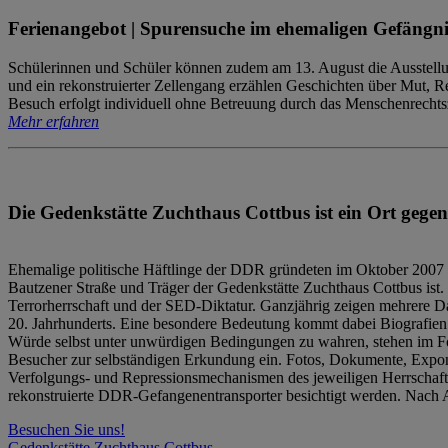
Ferienangebot | Spurensuche im ehemaligen Gefängni
Schülerinnen und Schüler können zudem am 13. August die Ausstellu
und ein rekonstruierter Zellengang erzählen Geschichten über Mut, 
Besuch erfolgt individuell ohne Betreuung durch das Menschenrechtszen
Mehr erfahren
Die Gedenkstätte Zuchthaus Cottbus ist ein Ort gegen
Ehemalige politische Häftlinge der DDR gründeten im Oktober 2007 
Bautzener Straße und Träger der Gedenkstätte Zuchthaus Cottbus ist. 
Terrorherrschaft und der SED-Diktatur. Ganzjährig zeigen mehrere Da
20. Jahrhunderts. Eine besondere Bedeutung kommt dabei Biografien e
Würde selbst unter unwürdigen Bedingungen zu wahren, stehen im Fo
Besucher zur selbständigen Erkundung ein. Fotos, Dokumente, Expon
Verfolgungs- und Repressionsmechanismen des jeweiligen Herrschaf
rekonstruierte DDR-Gefangenentransporter besichtigt werden. Nach A
Besuchen Sie uns!
Gedenkstätte Zuchthaus Cottbus