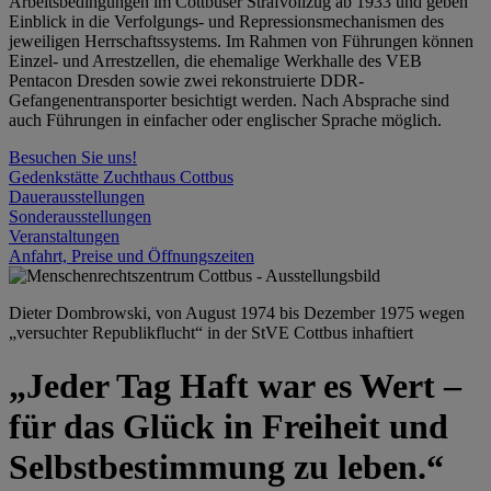
Arbeitsbedingungen im Cottbuser Strafvollzug ab 1933 und geben
Einblick in die Verfolgungs- und Repressionsmechanismen des
jeweiligen Herrschaftssystems. Im Rahmen von Führungen können
Einzel- und Arrestzellen, die ehemalige Werkhalle des VEB
Pentacon Dresden sowie zwei rekonstruierte DDR-
Gefangenentransporter besichtigt werden. Nach Absprache sind
auch Führungen in einfacher oder englischer Sprache möglich.
Besuchen Sie uns!
Gedenkstätte Zuchthaus Cottbus
Dauerausstellungen
Sonderausstellungen
Veranstaltungen
Anfahrt, Preise und Öffnungszeiten
Dieter Dombrowski, von August 1974 bis Dezember 1975 wegen
„versuchter Republikflucht“ in der StVE Cottbus inhaftiert
„Jeder Tag Haft war es Wert –
für das Glück in Freiheit und
Selbstbestimmung zu leben.“