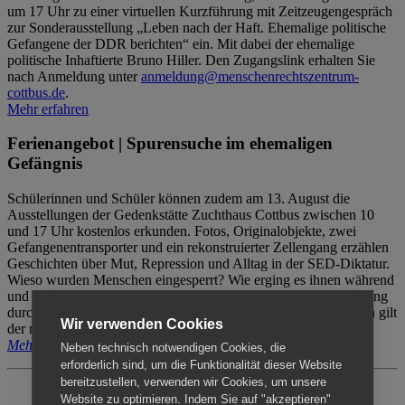
um 17 Uhr zu einer virtuellen Kurzführung mit Zeitzeugengespräch
zur Sonderausstellung „Leben nach der Haft. Ehemalige politische
Gefangene der DDR berichten“ ein. Mit dabei der ehemalige
politische Inhaftierte Bruno Hiller. Den Zugangslink erhalten Sie
nach Anmeldung unter
anmeldung@menschenrechtszentrum-
cottbus.de
.
Mehr erfahren
Ferienangebot | Spurensuche im ehemaligen
Gefängnis
Schülerinnen und Schüler können zudem am 13. August die
Ausstellungen der Gedenkstätte Zuchthaus Cottbus zwischen 10
und 17 Uhr kostenlos erkunden. Fotos, Originalobjekte, zwei
Gefangenentransporter und ein rekonstruierter Zellengang erzählen
Geschichten über Mut, Repression und Alltag in der SED-Diktatur.
Wieso wurden Menschen eingesperrt? Wie erging es ihnen während
und nach der Haft? Der Besuch erfolgt individuell ohne Betreuung
durch das Menschenrechtszentrum Cottbus. Für Begleitpersonen gilt
Wir verwenden Cookies
der reguläre Eintritt (8€ / ermäßigt 5€).
Mehr erfahren
Neben technisch notwendigen Cookies, die
erforderlich sind, um die Funktionalität dieser Website
bereitzustellen, verwenden wir Cookies, um unsere
Website zu optimieren. Indem Sie auf "akzeptieren"