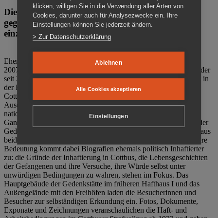
klicken, willigen Sie in die Verwendung aller Arten von
Die Gedenkstätte Zuchthaus Cottbus ist ein Ort
Cookies, darunter auch für Analysezwecke ein. Ihre
gegen das Vergessen. Anschaulich, nah und
Einstellungen können Sie jederzeit ändern.
einzigartig.
> Zur Datenschutzerklärung
Ehemalige politische Häftlinge der DDR gründeten im Oktober
Ablehnen
2007 den Verein Menschenrechtszentrum Cottbus e. V. (MRZ), der
seit 2011 Eigentümer des ehemaligen Gefängnisses (1860-2002) in
der Bautzener Straße und Träger der Gedenkstätte Zuchthaus
Alle Cookies akzeptieren
Cottbus ist. Im Zentrum der Arbeit der Gedenkstätte steht die
Auseinandersetzung mit politischem Unrecht während der
nationalsozialistischen Terrorherrschaft und der SED-Diktatur.
Einstellungen
Ganzjährig zeigen mehrere Dauer- und Sonderausstellungen in der
Gedenkstätte Zuchthaus Cottbus Beispiele politischen Unrechts aus
beiden deutschen Diktaturen des 20. Jahrhunderts. Eine besondere
Bedeutung kommt dabei Biografien ehemals politisch Inhaftierter
zu: die Gründe der Inhaftierung in Cottbus, die Lebensgeschichten
der Gefangenen und ihre Versuche, ihre Würde selbst unter
unwürdigen Bedingungen zu wahren, stehen im Fokus. Das
Hauptgebäude der Gedenkstätte im früheren Hafthaus I und das
Außengelände mit den Freihöfen laden die Besucherinnen und
Besucher zur selbständigen Erkundung ein. Fotos, Dokumente,
Exponate und Zeichnungen veranschaulichen die Haft- und