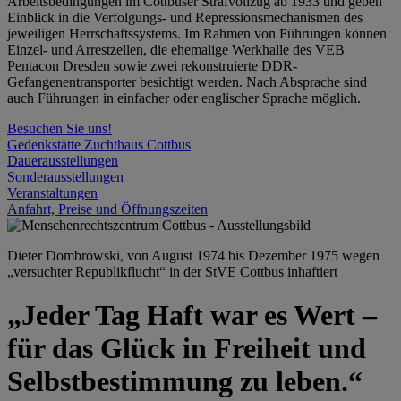
Arbeitsbedingungen im Cottbuser Strafvollzug ab 1933 und geben
Einblick in die Verfolgungs- und Repressionsmechanismen des
jeweiligen Herrschaftssystems. Im Rahmen von Führungen können
Einzel- und Arrestzellen, die ehemalige Werkhalle des VEB
Pentacon Dresden sowie zwei rekonstruierte DDR-
Gefangenentransporter besichtigt werden. Nach Absprache sind
auch Führungen in einfacher oder englischer Sprache möglich.
Besuchen Sie uns!
Gedenkstätte Zuchthaus Cottbus
Dauerausstellungen
Sonderausstellungen
Veranstaltungen
Anfahrt, Preise und Öffnungszeiten
Dieter Dombrowski, von August 1974 bis Dezember 1975 wegen
„versuchter Republikflucht“ in der StVE Cottbus inhaftiert
„Jeder Tag Haft war es Wert –
für das Glück in Freiheit und
Selbstbestimmung zu leben.“