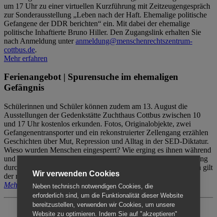
um 17 Uhr zu einer virtuellen Kurzführung mit Zeitzeugengespräch
zur Sonderausstellung „Leben nach der Haft. Ehemalige politische
Gefangene der DDR berichten“ ein. Mit dabei der ehemalige
politische Inhaftierte Bruno Hiller. Den Zugangslink erhalten Sie
nach Anmeldung unter
anmeldung@menschenrechtszentrum-
cottbus.de
.
Mehr erfahren
Ferienangebot | Spurensuche im ehemaligen
Gefängnis
Schülerinnen und Schüler können zudem am 13. August die
Ausstellungen der Gedenkstätte Zuchthaus Cottbus zwischen 10
und 17 Uhr kostenlos erkunden. Fotos, Originalobjekte, zwei
Gefangenentransporter und ein rekonstruierter Zellengang erzählen
Geschichten über Mut, Repression und Alltag in der SED-Diktatur.
Wieso wurden Menschen eingesperrt? Wie erging es ihnen während
und nach der Haft? Der Besuch erfolgt individuell ohne Betreuung
durch das Menschenrechtszentrum Cottbus. Für Begleitpersonen gilt
Wir verwenden Cookies
der reguläre Eintritt (8€ / ermäßigt 5€).
Mehr erfahren
Neben technisch notwendigen Cookies, die
erforderlich sind, um die Funktionalität dieser Website
bereitzustellen, verwenden wir Cookies, um unsere
Website zu optimieren. Indem Sie auf "akzeptieren"