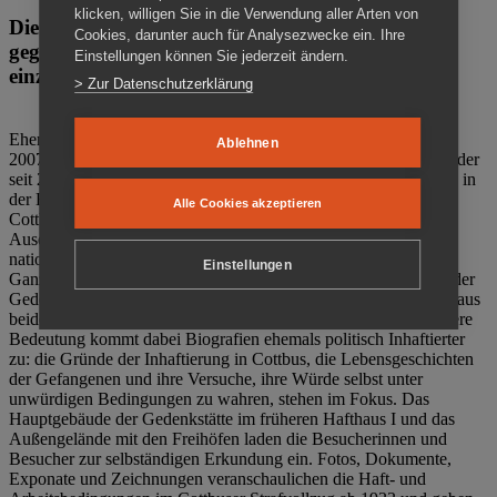
klicken, willigen Sie in die Verwendung aller Arten von
Die Gedenkstätte Zuchthaus Cottbus ist ein Ort
Cookies, darunter auch für Analysezwecke ein. Ihre
gegen das Vergessen. Anschaulich, nah und
Einstellungen können Sie jederzeit ändern.
einzigartig.
> Zur Datenschutzerklärung
Ehemalige politische Häftlinge der DDR gründeten im Oktober
Ablehnen
2007 den Verein Menschenrechtszentrum Cottbus e. V. (MRZ), der
seit 2011 Eigentümer des ehemaligen Gefängnisses (1860-2002) in
der Bautzener Straße und Träger der Gedenkstätte Zuchthaus
Alle Cookies akzeptieren
Cottbus ist. Im Zentrum der Arbeit der Gedenkstätte steht die
Auseinandersetzung mit politischem Unrecht während der
nationalsozialistischen Terrorherrschaft und der SED-Diktatur.
Einstellungen
Ganzjährig zeigen mehrere Dauer- und Sonderausstellungen in der
Gedenkstätte Zuchthaus Cottbus Beispiele politischen Unrechts aus
beiden deutschen Diktaturen des 20. Jahrhunderts. Eine besondere
Bedeutung kommt dabei Biografien ehemals politisch Inhaftierter
zu: die Gründe der Inhaftierung in Cottbus, die Lebensgeschichten
der Gefangenen und ihre Versuche, ihre Würde selbst unter
unwürdigen Bedingungen zu wahren, stehen im Fokus. Das
Hauptgebäude der Gedenkstätte im früheren Hafthaus I und das
Außengelände mit den Freihöfen laden die Besucherinnen und
Besucher zur selbständigen Erkundung ein. Fotos, Dokumente,
Exponate und Zeichnungen veranschaulichen die Haft- und