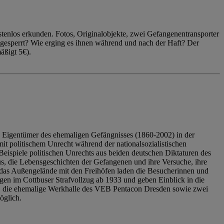
enlos erkunden. Fotos, Originalobjekte, zwei Gefangenentransporter
ngesperrt? Wie erging es ihnen während und nach der Haft? Der
äßigt 5€).
 Eigentümer des ehemaligen Gefängnisses (1860-2002) in der
it politischem Unrecht während der nationalsozialistischen
eispiele politischen Unrechts aus beiden deutschen Diktaturen des
us, die Lebensgeschichten der Gefangenen und ihre Versuche, ihre
das Außengelände mit den Freihöfen laden die Besucherinnen und
en im Cottbuser Strafvollzug ab 1933 und geben Einblick in die
, die ehemalige Werkhalle des VEB Pentacon Dresden sowie zwei
öglich.