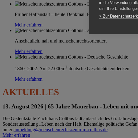
in die Verwendung all
ein. Ihre Einstellung
Früher Haftanstalt – heute Denkmal: Einen Ort im Wandel erle
> Zur Datenschutzerk
Mehr erfahren
Anschaulich, nah und menschenrechtsorientiert
Mehr erfahren
2
1860–2002: Auf 22.000m
deutsche Geschichte entdecken
Mehr erfahren
AKTUELLES
13. August 2026 |
65 Jahre Mauerbau - Leben mit und
Die Gedenkstätte Zuchthaus Cottbus lädt anlässlich des 65. Jahrest
Sonderausstellung „Leben nach der Haft. Ehemalige politische Gefang
unter
anmeldung@menschenrechtszentrum-cottbus.de
.
Mehr erfahren