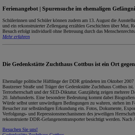
Ferienangebot | Spurensuche im ehemaligen Gefängni
Schülerinnen und Schüler können zudem am 13. August die Ausstellu
und ein rekonstruierter Zellengang erzählen Geschichten über Mut, 
Besuch erfolgt individuell ohne Betreuung durch das Menschenrechtszen
Mehr erfahren
Die Gedenkstätte Zuchthaus Cottbus ist ein Ort gegen
Ehemalige politische Häftlinge der DDR gründeten im Oktober 2007 
Bautzener Straße und Träger der Gedenkstätte Zuchthaus Cottbus ist. 
Terrorherrschaft und der SED-Diktatur. Ganzjährig zeigen mehrere Da
20. Jahrhunderts. Eine besondere Bedeutung kommt dabei Biografien e
Würde selbst unter unwürdigen Bedingungen zu wahren, stehen im Fo
Besucher zur selbständigen Erkundung ein. Fotos, Dokumente, Expon
Verfolgungs- und Repressionsmechanismen des jeweiligen Herrschaf
rekonstruierte DDR-Gefangenentransporter besichtigt werden. Nach A
Besuchen Sie uns!
Gedenkstätte Zuchthaus Cottbus