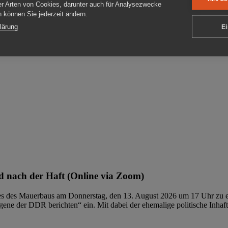
er Arten von Cookies, darunter auch für Analysezwecke
en können Sie jederzeit ändern.
ben
lärung
Ei
 nach der Haft (Online via Zoom)
ages des Mauerbaus am Donnerstag, den 13. August 2026 um 17 Uhr zu e
ene der DDR berichten“ ein. Mit dabei der ehemalige politische Inhaf