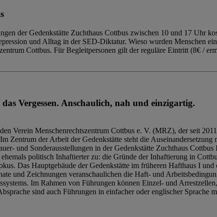
s
ngen der Gedenkstätte Zuchthaus Cottbus zwischen 10 und 17 Uhr kost
Repression und Alltag in der SED-Diktatur. Wieso wurden Menschen ei
trum Cottbus. Für Begleitpersonen gilt der reguläre Eintritt (8€ / erm
 das Vergessen. Anschaulich, nah und einzigartig.
den Verein Menschenrechtszentrum Cottbus e. V. (MRZ), der seit 2011
Im Zentrum der Arbeit der Gedenkstätte steht die Auseinandersetzung m
uer- und Sonderausstellungen in der Gedenkstätte Zuchthaus Cottbus B
hemals politisch Inhaftierter zu: die Gründe der Inhaftierung in Cottb
kus. Das Hauptgebäude der Gedenkstätte im früheren Hafthaus I und 
ate und Zeichnungen veranschaulichen die Haft- und Arbeitsbedingung
tssystems. Im Rahmen von Führungen können Einzel- und Arrestzellen
bsprache sind auch Führungen in einfacher oder englischer Sprache m