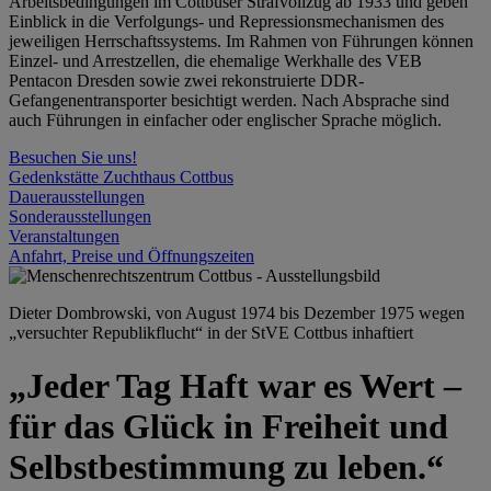
Arbeitsbedingungen im Cottbuser Strafvollzug ab 1933 und geben
Einblick in die Verfolgungs- und Repressionsmechanismen des
jeweiligen Herrschaftssystems. Im Rahmen von Führungen können
Einzel- und Arrestzellen, die ehemalige Werkhalle des VEB
Pentacon Dresden sowie zwei rekonstruierte DDR-
Gefangenentransporter besichtigt werden. Nach Absprache sind
auch Führungen in einfacher oder englischer Sprache möglich.
Besuchen Sie uns!
Gedenkstätte Zuchthaus Cottbus
Dauerausstellungen
Sonderausstellungen
Veranstaltungen
Anfahrt, Preise und Öffnungszeiten
Dieter Dombrowski, von August 1974 bis Dezember 1975 wegen
„versuchter Republikflucht“ in der StVE Cottbus inhaftiert
„Jeder Tag Haft war es Wert –
für das Glück in Freiheit und
Selbstbestimmung zu leben.“