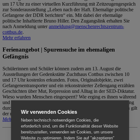
um 17 Uhr zu einer virtuellen Kurzführung mit Zeitzeugengespräch
zur Sonderausstellung „Leben nach der Haft. Ehemalige politische
Gefangene der DDR berichten“ ein. Mit dabei der ehemalige
politische Inhaftierte Bruno Hiller. Den Zugangslink erhalten Sie
nach Anmeldung unter
anmeldung@menschenrechtszentrum-
cottbus.de
.
Mehr erfahren
Ferienangebot | Spurensuche im ehemaligen
Gefängnis
Schülerinnen und Schüler können zudem am 13. August die
Ausstellungen der Gedenkstätte Zuchthaus Cottbus zwischen 10
und 17 Uhr kostenlos erkunden. Fotos, Originalobjekte, zwei
Gefangenentransporter und ein rekonstruierter Zellengang erzählen
Geschichten über Mut, Repression und Alltag in der SED-Diktatur.
Wieso wurden Menschen eingesperrt? Wie erging es ihnen während
und nach der Haft? Der Besuch erfolgt individuell ohne Betreuung
durch das Menschenrechtszentrum Cottbus. Für Begleitpersonen gilt
Wir verwenden Cookies
der reguläre Eintritt (8€ / ermäßigt 5€).
Mehr erfahren
Neben technisch notwendigen Cookies, die
erforderlich sind, um die Funktionalität dieser Website
bereitzustellen, verwenden wir Cookies, um unsere
Website zu optimieren. Indem Sie auf "akzeptieren"