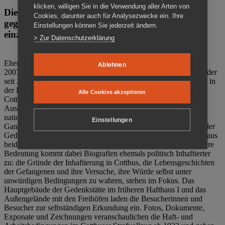
klicken, willigen Sie in die Verwendung aller Arten von
Die Gedenkstätte Zuchthaus Cottbus ist ein Ort
Cookies, darunter auch für Analysezwecke ein. Ihre
gegen das Vergessen. Anschaulich, nah und
Einstellungen können Sie jederzeit ändern.
einzigartig.
> Zur Datenschutzerklärung
Ehemalige politische Häftlinge der DDR gründeten im Oktober
Ablehnen
2007 den Verein Menschenrechtszentrum Cottbus e. V. (MRZ), der
seit 2011 Eigentümer des ehemaligen Gefängnisses (1860-2002) in
der Bautzener Straße und Träger der Gedenkstätte Zuchthaus
Alle Cookies akzeptieren
Cottbus ist. Im Zentrum der Arbeit der Gedenkstätte steht die
Auseinandersetzung mit politischem Unrecht während der
nationalsozialistischen Terrorherrschaft und der SED-Diktatur.
Einstellungen
Ganzjährig zeigen mehrere Dauer- und Sonderausstellungen in der
Gedenkstätte Zuchthaus Cottbus Beispiele politischen Unrechts aus
beiden deutschen Diktaturen des 20. Jahrhunderts. Eine besondere
Bedeutung kommt dabei Biografien ehemals politisch Inhaftierter
zu: die Gründe der Inhaftierung in Cottbus, die Lebensgeschichten
der Gefangenen und ihre Versuche, ihre Würde selbst unter
unwürdigen Bedingungen zu wahren, stehen im Fokus. Das
Hauptgebäude der Gedenkstätte im früheren Hafthaus I und das
Außengelände mit den Freihöfen laden die Besucherinnen und
Besucher zur selbständigen Erkundung ein. Fotos, Dokumente,
Exponate und Zeichnungen veranschaulichen die Haft- und