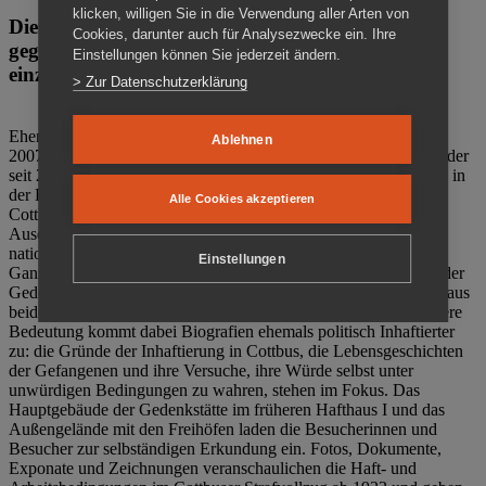
klicken, willigen Sie in die Verwendung aller Arten von
Die Gedenkstätte Zuchthaus Cottbus ist ein Ort
Cookies, darunter auch für Analysezwecke ein. Ihre
gegen das Vergessen. Anschaulich, nah und
Einstellungen können Sie jederzeit ändern.
einzigartig.
> Zur Datenschutzerklärung
Ehemalige politische Häftlinge der DDR gründeten im Oktober
Ablehnen
2007 den Verein Menschenrechtszentrum Cottbus e. V. (MRZ), der
seit 2011 Eigentümer des ehemaligen Gefängnisses (1860-2002) in
der Bautzener Straße und Träger der Gedenkstätte Zuchthaus
Alle Cookies akzeptieren
Cottbus ist. Im Zentrum der Arbeit der Gedenkstätte steht die
Auseinandersetzung mit politischem Unrecht während der
nationalsozialistischen Terrorherrschaft und der SED-Diktatur.
Einstellungen
Ganzjährig zeigen mehrere Dauer- und Sonderausstellungen in der
Gedenkstätte Zuchthaus Cottbus Beispiele politischen Unrechts aus
beiden deutschen Diktaturen des 20. Jahrhunderts. Eine besondere
Bedeutung kommt dabei Biografien ehemals politisch Inhaftierter
zu: die Gründe der Inhaftierung in Cottbus, die Lebensgeschichten
der Gefangenen und ihre Versuche, ihre Würde selbst unter
unwürdigen Bedingungen zu wahren, stehen im Fokus. Das
Hauptgebäude der Gedenkstätte im früheren Hafthaus I und das
Außengelände mit den Freihöfen laden die Besucherinnen und
Besucher zur selbständigen Erkundung ein. Fotos, Dokumente,
Exponate und Zeichnungen veranschaulichen die Haft- und