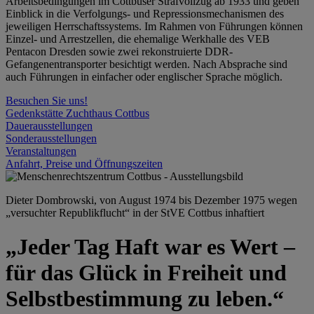
Arbeitsbedingungen im Cottbuser Strafvollzug ab 1933 und geben
Einblick in die Verfolgungs- und Repressionsmechanismen des
jeweiligen Herrschaftssystems. Im Rahmen von Führungen können
Einzel- und Arrestzellen, die ehemalige Werkhalle des VEB
Pentacon Dresden sowie zwei rekonstruierte DDR-
Gefangenentransporter besichtigt werden. Nach Absprache sind
auch Führungen in einfacher oder englischer Sprache möglich.
Besuchen Sie uns!
Gedenkstätte Zuchthaus Cottbus
Dauerausstellungen
Sonderausstellungen
Veranstaltungen
Anfahrt, Preise und Öffnungszeiten
Dieter Dombrowski, von August 1974 bis Dezember 1975 wegen
„versuchter Republikflucht“ in der StVE Cottbus inhaftiert
„Jeder Tag Haft war es Wert –
für das Glück in Freiheit und
Selbstbestimmung zu leben.“