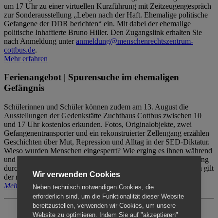
um 17 Uhr zu einer virtuellen Kurzführung mit Zeitzeugengespräch
zur Sonderausstellung „Leben nach der Haft. Ehemalige politische
Gefangene der DDR berichten“ ein. Mit dabei der ehemalige
politische Inhaftierte Bruno Hiller. Den Zugangslink erhalten Sie
nach Anmeldung unter
anmeldung@menschenrechtszentrum-
cottbus.de
.
Mehr erfahren
Ferienangebot | Spurensuche im ehemaligen
Gefängnis
Schülerinnen und Schüler können zudem am 13. August die
Ausstellungen der Gedenkstätte Zuchthaus Cottbus zwischen 10
und 17 Uhr kostenlos erkunden. Fotos, Originalobjekte, zwei
Gefangenentransporter und ein rekonstruierter Zellengang erzählen
Geschichten über Mut, Repression und Alltag in der SED-Diktatur.
Wieso wurden Menschen eingesperrt? Wie erging es ihnen während
und nach der Haft? Der Besuch erfolgt individuell ohne Betreuung
durch das Menschenrechtszentrum Cottbus. Für Begleitpersonen gilt
Wir verwenden Cookies
der reguläre Eintritt (8€ / ermäßigt 5€).
Mehr erfahren
Neben technisch notwendigen Cookies, die
erforderlich sind, um die Funktionalität dieser Website
bereitzustellen, verwenden wir Cookies, um unsere
Website zu optimieren. Indem Sie auf "akzeptieren"