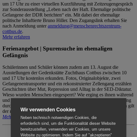
um 17 Uhr zu einer virtuellen Kurzführung mit Zeitzeugengespräch
zur Sonderausstellung „Leben nach der Haft. Ehemalige politische
Gefangene der DDR berichten“ ein. Mit dabei der ehemalige
politische Inhaftierte Bruno Hiller. Den Zugangslink erhalten Sie
nach Anmeldung unter
anmeldung@menschenrechtszentrum-
cottbus.de
.
Mehr erfahren
Ferienangebot | Spurensuche im ehemaligen
Gefängnis
Schülerinnen und Schüler können zudem am 13. August die
Ausstellungen der Gedenkstätte Zuchthaus Cottbus zwischen 10
und 17 Uhr kostenlos erkunden. Fotos, Originalobjekte, zwei
Gefangenentransporter und ein rekonstruierter Zellengang erzählen
Geschichten über Mut, Repression und Alltag in der SED-Diktatur.
Wieso wurden Menschen eingesperrt? Wie erging es ihnen während
und nach der Haft? Der Besuch erfolgt individuell ohne Betreuung
durch das Menschenrechtszentrum Cottbus. Für Begleitpersonen gilt
Wir verwenden Cookies
der reguläre Eintritt (8€ / ermäßigt 5€).
Mehr erfahren
Neben technisch notwendigen Cookies, die
erforderlich sind, um die Funktionalität dieser Website
bereitzustellen, verwenden wir Cookies, um unsere
Website zu optimieren. Indem Sie auf "akzeptieren"