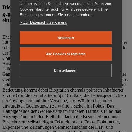
klicken, willigen Sie in die Verwendung aller Arten von
Die Gedenkstätte Zuchthaus Cottbus ist ein Ort
Cookies, darunter auch für Analysezwecke ein. Ihre
gegen das Vergessen. Anschaulich, nah und
Einstellungen können Sie jederzeit ändern.
einzigartig.
> Zur Datenschutzerklärung
Ehemalige politische Häftlinge der DDR gründeten im Oktober
Ablehnen
2007 den Verein Menschenrechtszentrum Cottbus e. V. (MRZ), der
seit 2011 Eigentümer des ehemaligen Gefängnisses (1860-2002) in
der Bautzener Straße und Träger der Gedenkstätte Zuchthaus
Alle Cookies akzeptieren
Cottbus ist. Im Zentrum der Arbeit der Gedenkstätte steht die
Auseinandersetzung mit politischem Unrecht während der
nationalsozialistischen Terrorherrschaft und der SED-Diktatur.
Einstellungen
Ganzjährig zeigen mehrere Dauer- und Sonderausstellungen in der
Gedenkstätte Zuchthaus Cottbus Beispiele politischen Unrechts aus
beiden deutschen Diktaturen des 20. Jahrhunderts. Eine besondere
Bedeutung kommt dabei Biografien ehemals politisch Inhaftierter
zu: die Gründe der Inhaftierung in Cottbus, die Lebensgeschichten
der Gefangenen und ihre Versuche, ihre Würde selbst unter
unwürdigen Bedingungen zu wahren, stehen im Fokus. Das
Hauptgebäude der Gedenkstätte im früheren Hafthaus I und das
Außengelände mit den Freihöfen laden die Besucherinnen und
Besucher zur selbständigen Erkundung ein. Fotos, Dokumente,
Exponate und Zeichnungen veranschaulichen die Haft- und