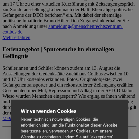
um 17 Uhr zu einer virtuellen Kurzführung mit Zeitzeugengespräch
zur Sonderausstellung „Leben nach der Haft. Ehemalige politische
Gefangene der DDR berichten“ ein. Mit dabei der ehemalige
politische Inhaftierte Bruno Hiller. Den Zugangslink erhalten Sie
nach Anmeldung unter
anmeldung@menschenrechtszentrum-
cottbus.de
.
Mehr erfahren
Ferienangebot | Spurensuche im ehemaligen
Gefängnis
Schülerinnen und Schüler können zudem am 13. August die
Ausstellungen der Gedenkstätte Zuchthaus Cottbus zwischen 10
und 17 Uhr kostenlos erkunden. Fotos, Originalobjekte, zwei
Gefangenentransporter und ein rekonstruierter Zellengang erzählen
Geschichten über Mut, Repression und Alltag in der SED-Diktatur.
Wieso wurden Menschen eingesperrt? Wie erging es ihnen während
und nach der Haft? Der Besuch erfolgt individuell ohne Betreuung
durch das Menschenrechtszentrum Cottbus. Für Begleitpersonen gilt
Wir verwenden Cookies
der reguläre Eintritt (8€ / ermäßigt 5€).
Mehr erfahren
Neben technisch notwendigen Cookies, die
erforderlich sind, um die Funktionalität dieser Website
bereitzustellen, verwenden wir Cookies, um unsere
Website zu optimieren. Indem Sie auf "akzeptieren"