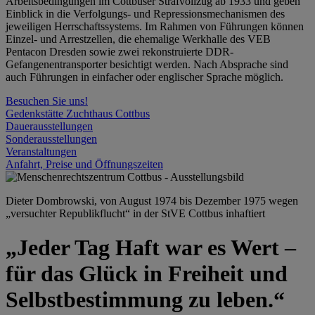
Arbeitsbedingungen im Cottbuser Strafvollzug ab 1933 und geben
Einblick in die Verfolgungs- und Repressionsmechanismen des
jeweiligen Herrschaftssystems. Im Rahmen von Führungen können
Einzel- und Arrestzellen, die ehemalige Werkhalle des VEB
Pentacon Dresden sowie zwei rekonstruierte DDR-
Gefangenentransporter besichtigt werden. Nach Absprache sind
auch Führungen in einfacher oder englischer Sprache möglich.
Besuchen Sie uns!
Gedenkstätte Zuchthaus Cottbus
Dauerausstellungen
Sonderausstellungen
Veranstaltungen
Anfahrt, Preise und Öffnungszeiten
Dieter Dombrowski, von August 1974 bis Dezember 1975 wegen
„versuchter Republikflucht“ in der StVE Cottbus inhaftiert
„Jeder Tag Haft war es Wert –
für das Glück in Freiheit und
Selbstbestimmung zu leben.“