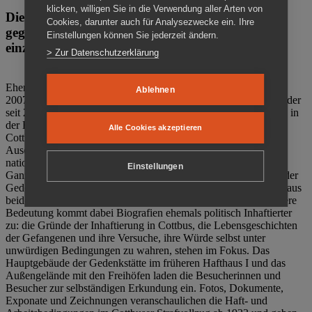
klicken, willigen Sie in die Verwendung aller Arten von
Die Gedenkstätte Zuchthaus Cottbus ist ein Ort
Cookies, darunter auch für Analysezwecke ein. Ihre
gegen das Vergessen. Anschaulich, nah und
Einstellungen können Sie jederzeit ändern.
einzigartig.
> Zur Datenschutzerklärung
Ehemalige politische Häftlinge der DDR gründeten im Oktober
Ablehnen
2007 den Verein Menschenrechtszentrum Cottbus e. V. (MRZ), der
seit 2011 Eigentümer des ehemaligen Gefängnisses (1860-2002) in
der Bautzener Straße und Träger der Gedenkstätte Zuchthaus
Alle Cookies akzeptieren
Cottbus ist. Im Zentrum der Arbeit der Gedenkstätte steht die
Auseinandersetzung mit politischem Unrecht während der
nationalsozialistischen Terrorherrschaft und der SED-Diktatur.
Einstellungen
Ganzjährig zeigen mehrere Dauer- und Sonderausstellungen in der
Gedenkstätte Zuchthaus Cottbus Beispiele politischen Unrechts aus
beiden deutschen Diktaturen des 20. Jahrhunderts. Eine besondere
Bedeutung kommt dabei Biografien ehemals politisch Inhaftierter
zu: die Gründe der Inhaftierung in Cottbus, die Lebensgeschichten
der Gefangenen und ihre Versuche, ihre Würde selbst unter
unwürdigen Bedingungen zu wahren, stehen im Fokus. Das
Hauptgebäude der Gedenkstätte im früheren Hafthaus I und das
Außengelände mit den Freihöfen laden die Besucherinnen und
Besucher zur selbständigen Erkundung ein. Fotos, Dokumente,
Exponate und Zeichnungen veranschaulichen die Haft- und