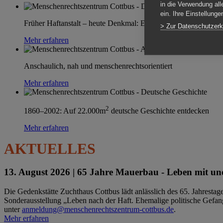
in die Verwendung all
ein. Ihre Einstellung
Früher Haftanstalt – heute Denkmal: Einen Ort im Wandel erle
> Zur Datenschutzerk
Mehr erfahren
Anschaulich, nah und menschenrechtsorientiert
Mehr erfahren
2
1860–2002: Auf 22.000m
deutsche Geschichte entdecken
Mehr erfahren
AKTUELLES
13. August 2026 |
65 Jahre Mauerbau - Leben mit und
Die Gedenkstätte Zuchthaus Cottbus lädt anlässlich des 65. Jahrest
Sonderausstellung „Leben nach der Haft. Ehemalige politische Gefang
unter
anmeldung@menschenrechtszentrum-cottbus.de
.
Mehr erfahren