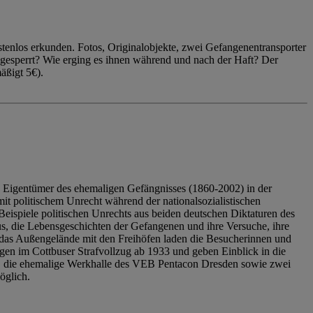
enlos erkunden. Fotos, Originalobjekte, zwei Gefangenentransporter
ngesperrt? Wie erging es ihnen während und nach der Haft? Der
äßigt 5€).
 Eigentümer des ehemaligen Gefängnisses (1860-2002) in der
it politischem Unrecht während der nationalsozialistischen
eispiele politischen Unrechts aus beiden deutschen Diktaturen des
us, die Lebensgeschichten der Gefangenen und ihre Versuche, ihre
das Außengelände mit den Freihöfen laden die Besucherinnen und
en im Cottbuser Strafvollzug ab 1933 und geben Einblick in die
, die ehemalige Werkhalle des VEB Pentacon Dresden sowie zwei
öglich.