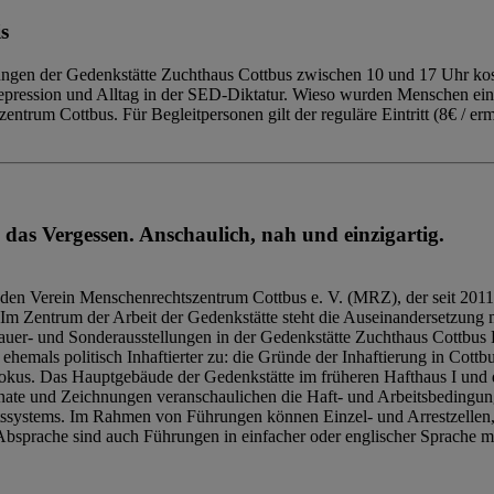
s
ngen der Gedenkstätte Zuchthaus Cottbus zwischen 10 und 17 Uhr kost
Repression und Alltag in der SED-Diktatur. Wieso wurden Menschen ei
trum Cottbus. Für Begleitpersonen gilt der reguläre Eintritt (8€ / erm
 das Vergessen. Anschaulich, nah und einzigartig.
den Verein Menschenrechtszentrum Cottbus e. V. (MRZ), der seit 2011
Im Zentrum der Arbeit der Gedenkstätte steht die Auseinandersetzung m
uer- und Sonderausstellungen in der Gedenkstätte Zuchthaus Cottbus B
hemals politisch Inhaftierter zu: die Gründe der Inhaftierung in Cottb
kus. Das Hauptgebäude der Gedenkstätte im früheren Hafthaus I und 
ate und Zeichnungen veranschaulichen die Haft- und Arbeitsbedingung
tssystems. Im Rahmen von Führungen können Einzel- und Arrestzellen
bsprache sind auch Führungen in einfacher oder englischer Sprache m