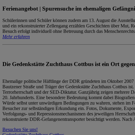
Ferienangebot | Spurensuche im ehemaligen Gefängni
Schülerinnen und Schüler können zudem am 13. August die Ausstellu
und ein rekonstruierter Zellengang erzählen Geschichten über Mut, 
Besuch erfolgt individuell ohne Betreuung durch das Menschenrechtszen
Mehr erfahren
Die Gedenkstätte Zuchthaus Cottbus ist ein Ort gegen
Ehemalige politische Häftlinge der DDR gründeten im Oktober 2007 
Bautzener Straße und Träger der Gedenkstätte Zuchthaus Cottbus ist. 
Terrorherrschaft und der SED-Diktatur. Ganzjährig zeigen mehrere Da
20. Jahrhunderts. Eine besondere Bedeutung kommt dabei Biografien e
Würde selbst unter unwürdigen Bedingungen zu wahren, stehen im Fo
Besucher zur selbständigen Erkundung ein. Fotos, Dokumente, Expon
Verfolgungs- und Repressionsmechanismen des jeweiligen Herrschaf
rekonstruierte DDR-Gefangenentransporter besichtigt werden. Nach A
Besuchen Sie uns!
Gedenkstätte Zuchthaus Cottbus