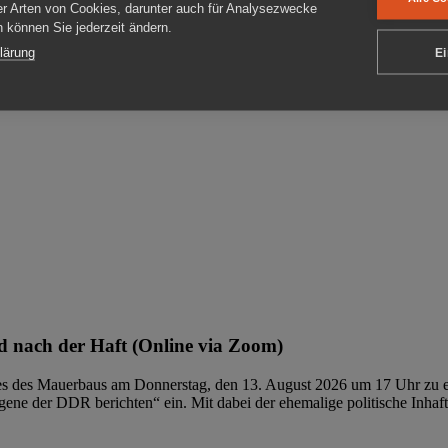
er Arten von Cookies, darunter auch für Analysezwecke
en können Sie jederzeit ändern.
ben
lärung
Ei
 nach der Haft (Online via Zoom)
ages des Mauerbaus am Donnerstag, den 13. August 2026 um 17 Uhr zu e
ene der DDR berichten“ ein. Mit dabei der ehemalige politische Inhaf