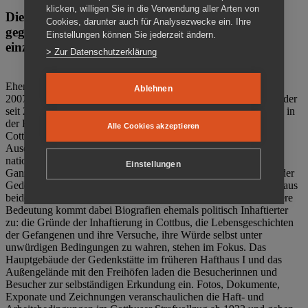
klicken, willigen Sie in die Verwendung aller Arten von
Die Gedenkstätte Zuchthaus Cottbus ist ein Ort
Cookies, darunter auch für Analysezwecke ein. Ihre
gegen das Vergessen. Anschaulich, nah und
Einstellungen können Sie jederzeit ändern.
einzigartig.
> Zur Datenschutzerklärung
Ehemalige politische Häftlinge der DDR gründeten im Oktober
Ablehnen
2007 den Verein Menschenrechtszentrum Cottbus e. V. (MRZ), der
seit 2011 Eigentümer des ehemaligen Gefängnisses (1860-2002) in
der Bautzener Straße und Träger der Gedenkstätte Zuchthaus
Alle Cookies akzeptieren
Cottbus ist. Im Zentrum der Arbeit der Gedenkstätte steht die
Auseinandersetzung mit politischem Unrecht während der
nationalsozialistischen Terrorherrschaft und der SED-Diktatur.
Einstellungen
Ganzjährig zeigen mehrere Dauer- und Sonderausstellungen in der
Gedenkstätte Zuchthaus Cottbus Beispiele politischen Unrechts aus
beiden deutschen Diktaturen des 20. Jahrhunderts. Eine besondere
Bedeutung kommt dabei Biografien ehemals politisch Inhaftierter
zu: die Gründe der Inhaftierung in Cottbus, die Lebensgeschichten
der Gefangenen und ihre Versuche, ihre Würde selbst unter
unwürdigen Bedingungen zu wahren, stehen im Fokus. Das
Hauptgebäude der Gedenkstätte im früheren Hafthaus I und das
Außengelände mit den Freihöfen laden die Besucherinnen und
Besucher zur selbständigen Erkundung ein. Fotos, Dokumente,
Exponate und Zeichnungen veranschaulichen die Haft- und