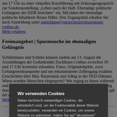
um 17 Uhr zu einer virtuellen Kurzführung mit Zeitzeugengespräch
zur Sonderausstellung „Leben nach der Haft. Ehemalige politische
Gefangene der DDR berichten“ ein. Mit dabei der ehemalige
politische Inhaftierte Bruno Hiller. Den Zugangslink erhalten Sie
nach Anmeldung unter
anmeldung@menschenrechtszentrum-
cottbus.de
.
Mehr erfahren
Ferienangebot | Spurensuche im ehemaligen
Gefängnis
Schülerinnen und Schüler können zudem am 13. August die
Ausstellungen der Gedenkstätte Zuchthaus Cottbus zwischen 10
und 17 Uhr kostenlos erkunden. Fotos, Originalobjekte, zwei
Gefangenentransporter und ein rekonstruierter Zellengang erzählen
Geschichten über Mut, Repression und Alltag in der SED-Diktatur.
Wieso wurden Menschen eingesperrt? Wie erging es ihnen während
und nach der Haft? Der Besuch erfolgt individuell ohne Betreuung
durch das Menschenrechtszentrum Cottbus. Für Begleitpersonen gilt
Wir verwenden Cookies
der reguläre Eintritt (8€ / ermäßigt 5€).
Mehr erfahren
Neben technisch notwendigen Cookies, die
erforderlich sind, um die Funktionalität dieser Website
bereitzustellen, verwenden wir Cookies, um unsere
Website zu optimieren. Indem Sie auf "akzeptieren"