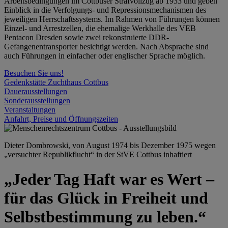
Arbeitsbedingungen im Cottbuser Strafvollzug ab 1933 und geben
Einblick in die Verfolgungs- und Repressionsmechanismen des
jeweiligen Herrschaftssystems. Im Rahmen von Führungen können
Einzel- und Arrestzellen, die ehemalige Werkhalle des VEB
Pentacon Dresden sowie zwei rekonstruierte DDR-
Gefangenentransporter besichtigt werden. Nach Absprache sind
auch Führungen in einfacher oder englischer Sprache möglich.
Besuchen Sie uns!
Gedenkstätte Zuchthaus Cottbus
Dauerausstellungen
Sonderausstellungen
Veranstaltungen
Anfahrt, Preise und Öffnungszeiten
Dieter Dombrowski, von August 1974 bis Dezember 1975 wegen
„versuchter Republikflucht“ in der StVE Cottbus inhaftiert
„Jeder Tag Haft war es Wert –
für das Glück in Freiheit und
Selbstbestimmung zu leben.“