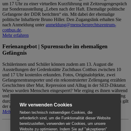
um 17 Uhr zu einer virtuellen Kurzführung mit Zeitzeugengespräch
zur Sonderausstellung „Leben nach der Haft. Ehemalige politische
Gefangene der DDR berichten“ ein. Mit dabei der ehemalige
politische Inhaftierte Bruno Hiller. Den Zugangslink erhalten Sie
nach Anmeldung unter
anmeldung@menschenrechtszentrum-
cottbus.de
.
Mehr erfahren
Ferienangebot | Spurensuche im ehemaligen
Gefängnis
Schülerinnen und Schüler können zudem am 13. August die
Ausstellungen der Gedenkstätte Zuchthaus Cottbus zwischen 10
und 17 Uhr kostenlos erkunden. Fotos, Originalobjekte, zwei
Gefangenentransporter und ein rekonstruierter Zellengang erzählen
Geschichten über Mut, Repression und Alltag in der SED-Diktatur.
Wieso wurden Menschen eingesperrt? Wie erging es ihnen während
und nach der Haft? Der Besuch erfolgt individuell ohne Betreuung
durch das Menschenrechtszentrum Cottbus. Für Begleitpersonen gilt
Wir verwenden Cookies
der reguläre Eintritt (8€ / ermäßigt 5€).
Mehr erfahren
Neben technisch notwendigen Cookies, die
erforderlich sind, um die Funktionalität dieser Website
bereitzustellen, verwenden wir Cookies, um unsere
Website zu optimieren. Indem Sie auf "akzeptieren"