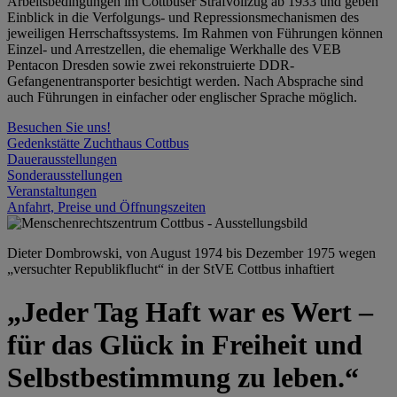
Arbeitsbedingungen im Cottbuser Strafvollzug ab 1933 und geben
Einblick in die Verfolgungs- und Repressionsmechanismen des
jeweiligen Herrschaftssystems. Im Rahmen von Führungen können
Einzel- und Arrestzellen, die ehemalige Werkhalle des VEB
Pentacon Dresden sowie zwei rekonstruierte DDR-
Gefangenentransporter besichtigt werden. Nach Absprache sind
auch Führungen in einfacher oder englischer Sprache möglich.
Besuchen Sie uns!
Gedenkstätte Zuchthaus Cottbus
Dauerausstellungen
Sonderausstellungen
Veranstaltungen
Anfahrt, Preise und Öffnungszeiten
Dieter Dombrowski, von August 1974 bis Dezember 1975 wegen
„versuchter Republikflucht“ in der StVE Cottbus inhaftiert
„Jeder Tag Haft war es Wert –
für das Glück in Freiheit und
Selbstbestimmung zu leben.“