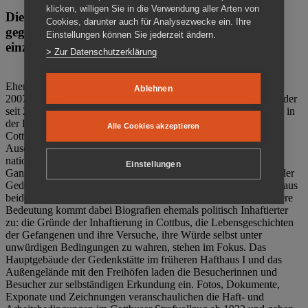
klicken, willigen Sie in die Verwendung aller Arten von
Die Gedenkstätte Zuchthaus Cottbus ist ein Ort
Cookies, darunter auch für Analysezwecke ein. Ihre
gegen das Vergessen. Anschaulich, nah und
Einstellungen können Sie jederzeit ändern.
einzigartig.
> Zur Datenschutzerklärung
Ehemalige politische Häftlinge der DDR gründeten im Oktober
Ablehnen
2007 den Verein Menschenrechtszentrum Cottbus e. V. (MRZ), der
seit 2011 Eigentümer des ehemaligen Gefängnisses (1860-2002) in
der Bautzener Straße und Träger der Gedenkstätte Zuchthaus
Alle Cookies akzeptieren
Cottbus ist. Im Zentrum der Arbeit der Gedenkstätte steht die
Auseinandersetzung mit politischem Unrecht während der
nationalsozialistischen Terrorherrschaft und der SED-Diktatur.
Einstellungen
Ganzjährig zeigen mehrere Dauer- und Sonderausstellungen in der
Gedenkstätte Zuchthaus Cottbus Beispiele politischen Unrechts aus
beiden deutschen Diktaturen des 20. Jahrhunderts. Eine besondere
Bedeutung kommt dabei Biografien ehemals politisch Inhaftierter
zu: die Gründe der Inhaftierung in Cottbus, die Lebensgeschichten
der Gefangenen und ihre Versuche, ihre Würde selbst unter
unwürdigen Bedingungen zu wahren, stehen im Fokus. Das
Hauptgebäude der Gedenkstätte im früheren Hafthaus I und das
Außengelände mit den Freihöfen laden die Besucherinnen und
Besucher zur selbständigen Erkundung ein. Fotos, Dokumente,
Exponate und Zeichnungen veranschaulichen die Haft- und