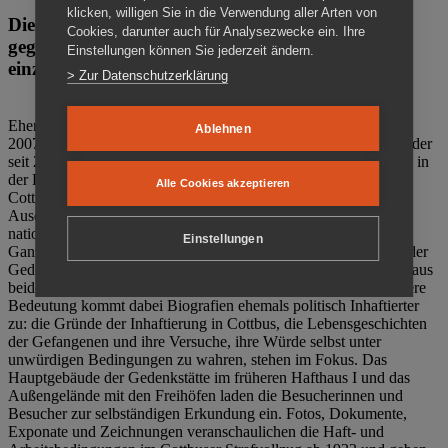
klicken, willigen Sie in die Verwendung aller Arten von
Die Gedenkstätte Zuchthaus Cottbus ist ein Ort
Cookies, darunter auch für Analysezwecke ein. Ihre
gegen das Vergessen. Anschaulich, nah und
Einstellungen können Sie jederzeit ändern.
einzigartig.
> Zur Datenschutzerklärung
Ehemalige politische Häftlinge der DDR gründeten im Oktober
Ablehnen
2007 den Verein Menschenrechtszentrum Cottbus e. V. (MRZ), der
seit 2011 Eigentümer des ehemaligen Gefängnisses (1860-2002) in
der Bautzener Straße und Träger der Gedenkstätte Zuchthaus
Alle Cookies akzeptieren
Cottbus ist. Im Zentrum der Arbeit der Gedenkstätte steht die
Auseinandersetzung mit politischem Unrecht während der
nationalsozialistischen Terrorherrschaft und der SED-Diktatur.
Einstellungen
Ganzjährig zeigen mehrere Dauer- und Sonderausstellungen in der
Gedenkstätte Zuchthaus Cottbus Beispiele politischen Unrechts aus
beiden deutschen Diktaturen des 20. Jahrhunderts. Eine besondere
Bedeutung kommt dabei Biografien ehemals politisch Inhaftierter
zu: die Gründe der Inhaftierung in Cottbus, die Lebensgeschichten
der Gefangenen und ihre Versuche, ihre Würde selbst unter
unwürdigen Bedingungen zu wahren, stehen im Fokus. Das
Hauptgebäude der Gedenkstätte im früheren Hafthaus I und das
Außengelände mit den Freihöfen laden die Besucherinnen und
Besucher zur selbständigen Erkundung ein. Fotos, Dokumente,
Exponate und Zeichnungen veranschaulichen die Haft- und