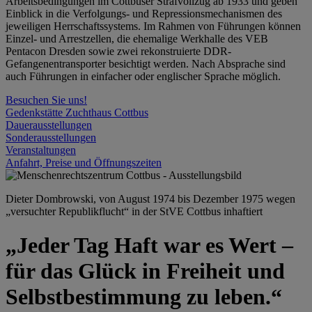
Arbeitsbedingungen im Cottbuser Strafvollzug ab 1933 und geben
Einblick in die Verfolgungs- und Repressionsmechanismen des
jeweiligen Herrschaftssystems. Im Rahmen von Führungen können
Einzel- und Arrestzellen, die ehemalige Werkhalle des VEB
Pentacon Dresden sowie zwei rekonstruierte DDR-
Gefangenentransporter besichtigt werden. Nach Absprache sind
auch Führungen in einfacher oder englischer Sprache möglich.
Besuchen Sie uns!
Gedenkstätte Zuchthaus Cottbus
Dauerausstellungen
Sonderausstellungen
Veranstaltungen
Anfahrt, Preise und Öffnungszeiten
Dieter Dombrowski, von August 1974 bis Dezember 1975 wegen
„versuchter Republikflucht“ in der StVE Cottbus inhaftiert
„Jeder Tag Haft war es Wert –
für das Glück in Freiheit und
Selbstbestimmung zu leben.“