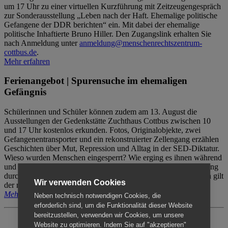
um 17 Uhr zu einer virtuellen Kurzführung mit Zeitzeugengespräch
zur Sonderausstellung „Leben nach der Haft. Ehemalige politische
Gefangene der DDR berichten“ ein. Mit dabei der ehemalige
politische Inhaftierte Bruno Hiller. Den Zugangslink erhalten Sie
nach Anmeldung unter
anmeldung@menschenrechtszentrum-
cottbus.de
.
Mehr erfahren
Ferienangebot | Spurensuche im ehemaligen
Gefängnis
Schülerinnen und Schüler können zudem am 13. August die
Ausstellungen der Gedenkstätte Zuchthaus Cottbus zwischen 10
und 17 Uhr kostenlos erkunden. Fotos, Originalobjekte, zwei
Gefangenentransporter und ein rekonstruierter Zellengang erzählen
Geschichten über Mut, Repression und Alltag in der SED-Diktatur.
Wieso wurden Menschen eingesperrt? Wie erging es ihnen während
und nach der Haft? Der Besuch erfolgt individuell ohne Betreuung
durch das Menschenrechtszentrum Cottbus. Für Begleitpersonen gilt
Wir verwenden Cookies
der reguläre Eintritt (8€ / ermäßigt 5€).
Mehr erfahren
Neben technisch notwendigen Cookies, die
erforderlich sind, um die Funktionalität dieser Website
bereitzustellen, verwenden wir Cookies, um unsere
Website zu optimieren. Indem Sie auf "akzeptieren"