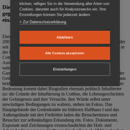
klicken, willigen Sie in die Verwendung aller Arten von
Die Gedenkstätte Zuchthaus Cottbus ist ein Ort
Cookies, darunter auch für Analysezwecke ein. Ihre
gegen das Vergessen. Anschaulich, nah und
Einstellungen können Sie jederzeit ändern.
einzigartig.
> Zur Datenschutzerklärung
Ehemalige politische Häftlinge der DDR gründeten im Oktober
Ablehnen
2007 den Verein Menschenrechtszentrum Cottbus e. V. (MRZ), der
seit 2011 Eigentümer des ehemaligen Gefängnisses (1860-2002) in
der Bautzener Straße und Träger der Gedenkstätte Zuchthaus
Alle Cookies akzeptieren
Cottbus ist. Im Zentrum der Arbeit der Gedenkstätte steht die
Auseinandersetzung mit politischem Unrecht während der
nationalsozialistischen Terrorherrschaft und der SED-Diktatur.
Einstellungen
Ganzjährig zeigen mehrere Dauer- und Sonderausstellungen in der
Gedenkstätte Zuchthaus Cottbus Beispiele politischen Unrechts aus
beiden deutschen Diktaturen des 20. Jahrhunderts. Eine besondere
Bedeutung kommt dabei Biografien ehemals politisch Inhaftierter
zu: die Gründe der Inhaftierung in Cottbus, die Lebensgeschichten
der Gefangenen und ihre Versuche, ihre Würde selbst unter
unwürdigen Bedingungen zu wahren, stehen im Fokus. Das
Hauptgebäude der Gedenkstätte im früheren Hafthaus I und das
Außengelände mit den Freihöfen laden die Besucherinnen und
Besucher zur selbständigen Erkundung ein. Fotos, Dokumente,
Exponate und Zeichnungen veranschaulichen die Haft- und