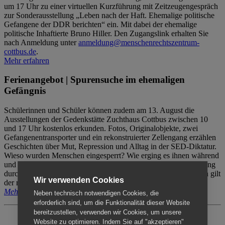
um 17 Uhr zu einer virtuellen Kurzführung mit Zeitzeugengespräch
zur Sonderausstellung „Leben nach der Haft. Ehemalige politische
Gefangene der DDR berichten“ ein. Mit dabei der ehemalige
politische Inhaftierte Bruno Hiller. Den Zugangslink erhalten Sie
nach Anmeldung unter
anmeldung@menschenrechtszentrum-
cottbus.de
.
Mehr erfahren
Ferienangebot | Spurensuche im ehemaligen
Gefängnis
Schülerinnen und Schüler können zudem am 13. August die
Ausstellungen der Gedenkstätte Zuchthaus Cottbus zwischen 10
und 17 Uhr kostenlos erkunden. Fotos, Originalobjekte, zwei
Gefangenentransporter und ein rekonstruierter Zellengang erzählen
Geschichten über Mut, Repression und Alltag in der SED-Diktatur.
Wieso wurden Menschen eingesperrt? Wie erging es ihnen während
und nach der Haft? Der Besuch erfolgt individuell ohne Betreuung
durch das Menschenrechtszentrum Cottbus. Für Begleitpersonen gilt
Wir verwenden Cookies
der reguläre Eintritt (8€ / ermäßigt 5€).
Mehr erfahren
Neben technisch notwendigen Cookies, die
erforderlich sind, um die Funktionalität dieser Website
bereitzustellen, verwenden wir Cookies, um unsere
Website zu optimieren. Indem Sie auf "akzeptieren"