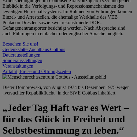
Arbeitsbedingungen im Cottbuser Strafvollzug ab 1933 und geben
Einblick in die Verfolgungs- und Repressionsmechanismen des
jeweiligen Herrschaftssystems. Im Rahmen von Führungen können
Einzel- und Arrestzellen, die ehemalige Werkhalle des VEB
Pentacon Dresden sowie zwei rekonstruierte DDR-
Gefangenentransporter besichtigt werden. Nach Absprache sind
auch Führungen in einfacher oder englischer Sprache möglich.
Besuchen Sie uns!
Gedenkstätte Zuchthaus Cottbus
Dauerausstellungen
Sonderausstellungen
Veranstaltungen
Anfahrt, Preise und Öffnungszeiten
Dieter Dombrowski, von August 1974 bis Dezember 1975 wegen
„versuchter Republikflucht“ in der StVE Cottbus inhaftiert
„Jeder Tag Haft war es Wert –
für das Glück in Freiheit und
Selbstbestimmung zu leben.“