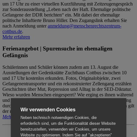
um 17 Uhr zu einer virtuellen Kurzführung mit Zeitzeugengespräch
zur Sonderausstellung „Leben nach der Haft. Ehemalige politische
Gefangene der DDR berichten“ ein. Mit dabei der ehemalige
politische Inhaftierte Bruno Hiller. Den Zugangslink erhalten Sie
nach Anmeldung unter
anmeldung@menschenrechtszentrum-
cottbus.de
.
Mehr erfahren
Ferienangebot | Spurensuche im ehemaligen
Gefängnis
Schülerinnen und Schüler können zudem am 13. August die
Ausstellungen der Gedenkstätte Zuchthaus Cottbus zwischen 10
und 17 Uhr kostenlos erkunden. Fotos, Originalobjekte, zwei
Gefangenentransporter und ein rekonstruierter Zellengang erzählen
Geschichten über Mut, Repression und Alltag in der SED-Diktatur.
Wieso wurden Menschen eingesperrt? Wie erging es ihnen während
und nach der Haft? Der Besuch erfolgt individuell ohne Betreuung
durch das Menschenrechtszentrum Cottbus. Für Begleitpersonen gilt
Wir verwenden Cookies
der reguläre Eintritt (8€ / ermäßigt 5€).
Mehr erfahren
Neben technisch notwendigen Cookies, die
erforderlich sind, um die Funktionalität dieser Website
bereitzustellen, verwenden wir Cookies, um unsere
Website zu optimieren. Indem Sie auf "akzeptieren"