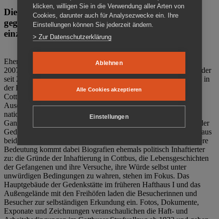
klicken, willigen Sie in die Verwendung aller Arten von
Die Gedenkstätte Zuchthaus Cottbus ist ein Ort
Cookies, darunter auch für Analysezwecke ein. Ihre
gegen das Vergessen. Anschaulich, nah und
Einstellungen können Sie jederzeit ändern.
einzigartig.
> Zur Datenschutzerklärung
Ehemalige politische Häftlinge der DDR gründeten im Oktober
Ablehnen
2007 den Verein Menschenrechtszentrum Cottbus e. V. (MRZ), der
seit 2011 Eigentümer des ehemaligen Gefängnisses (1860-2002) in
der Bautzener Straße und Träger der Gedenkstätte Zuchthaus
Alle Cookies akzeptieren
Cottbus ist. Im Zentrum der Arbeit der Gedenkstätte steht die
Auseinandersetzung mit politischem Unrecht während der
nationalsozialistischen Terrorherrschaft und der SED-Diktatur.
Einstellungen
Ganzjährig zeigen mehrere Dauer- und Sonderausstellungen in der
Gedenkstätte Zuchthaus Cottbus Beispiele politischen Unrechts aus
beiden deutschen Diktaturen des 20. Jahrhunderts. Eine besondere
Bedeutung kommt dabei Biografien ehemals politisch Inhaftierter
zu: die Gründe der Inhaftierung in Cottbus, die Lebensgeschichten
der Gefangenen und ihre Versuche, ihre Würde selbst unter
unwürdigen Bedingungen zu wahren, stehen im Fokus. Das
Hauptgebäude der Gedenkstätte im früheren Hafthaus I und das
Außengelände mit den Freihöfen laden die Besucherinnen und
Besucher zur selbständigen Erkundung ein. Fotos, Dokumente,
Exponate und Zeichnungen veranschaulichen die Haft- und