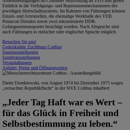
Arbeitsbedingungen im Cottbuser Strafvollzug ab 1933 und geben
Einblick in die Verfolgungs- und Repressionsmechanismen des
jeweiligen Herrschaftssystems. Im Rahmen von Führungen können
Einzel- und Arrestzellen, die ehemalige Werkhalle des VEB
Pentacon Dresden sowie zwei rekonstruierte DDR-
Gefangenentransporter besichtigt werden. Nach Absprache sind
auch Führungen in einfacher oder englischer Sprache möglich.
Besuchen Sie uns!
Gedenkstätte Zuchthaus Cottbus
Dauerausstellungen
Sonderausstellungen
Veranstaltungen
Anfahrt, Preise und Öffnungszeiten
Dieter Dombrowski, von August 1974 bis Dezember 1975 wegen
„versuchter Republikflucht“ in der StVE Cottbus inhaftiert
„Jeder Tag Haft war es Wert –
für das Glück in Freiheit und
Selbstbestimmung zu leben.“