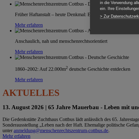
in die Verwendung all
ein. Ihre Einstellung
Früher Haftanstalt – heute Denkmal: Einen Ort im Wandel erle
> Zur Datenschutzerk
Mehr erfahren
Anschaulich, nah und menschenrechtsorientiert
Mehr erfahren
2
1860–2002: Auf 22.000m
deutsche Geschichte entdecken
Mehr erfahren
AKTUELLES
13. August 2026 |
65 Jahre Mauerbau - Leben mit und
Die Gedenkstätte Zuchthaus Cottbus lädt anlässlich des 65. Jahrest
Sonderausstellung „Leben nach der Haft. Ehemalige politische Gefang
unter
anmeldung@menschenrechtszentrum-cottbus.de
.
Mehr erfahren