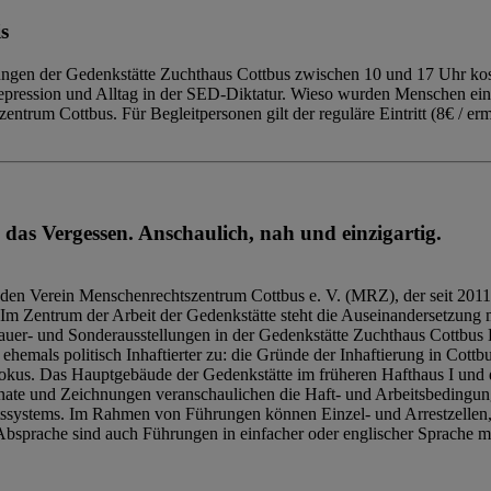
s
ngen der Gedenkstätte Zuchthaus Cottbus zwischen 10 und 17 Uhr kost
Repression und Alltag in der SED-Diktatur. Wieso wurden Menschen ei
trum Cottbus. Für Begleitpersonen gilt der reguläre Eintritt (8€ / erm
 das Vergessen. Anschaulich, nah und einzigartig.
den Verein Menschenrechtszentrum Cottbus e. V. (MRZ), der seit 2011
Im Zentrum der Arbeit der Gedenkstätte steht die Auseinandersetzung m
uer- und Sonderausstellungen in der Gedenkstätte Zuchthaus Cottbus B
hemals politisch Inhaftierter zu: die Gründe der Inhaftierung in Cottb
kus. Das Hauptgebäude der Gedenkstätte im früheren Hafthaus I und 
ate und Zeichnungen veranschaulichen die Haft- und Arbeitsbedingung
tssystems. Im Rahmen von Führungen können Einzel- und Arrestzellen
bsprache sind auch Führungen in einfacher oder englischer Sprache m