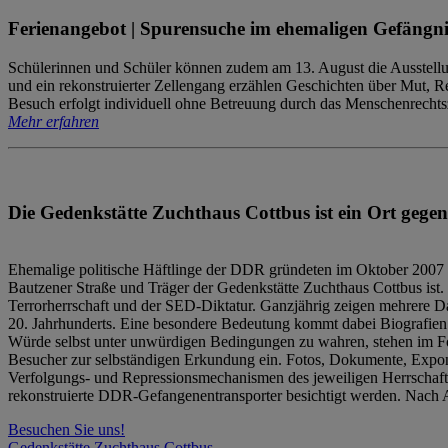
Ferienangebot | Spurensuche im ehemaligen Gefängni
Schülerinnen und Schüler können zudem am 13. August die Ausstellu
und ein rekonstruierter Zellengang erzählen Geschichten über Mut, 
Besuch erfolgt individuell ohne Betreuung durch das Menschenrechtszen
Mehr erfahren
Die Gedenkstätte Zuchthaus Cottbus ist ein Ort gegen
Ehemalige politische Häftlinge der DDR gründeten im Oktober 2007 
Bautzener Straße und Träger der Gedenkstätte Zuchthaus Cottbus ist. 
Terrorherrschaft und der SED-Diktatur. Ganzjährig zeigen mehrere Da
20. Jahrhunderts. Eine besondere Bedeutung kommt dabei Biografien e
Würde selbst unter unwürdigen Bedingungen zu wahren, stehen im Fo
Besucher zur selbständigen Erkundung ein. Fotos, Dokumente, Expon
Verfolgungs- und Repressionsmechanismen des jeweiligen Herrschaf
rekonstruierte DDR-Gefangenentransporter besichtigt werden. Nach A
Besuchen Sie uns!
Gedenkstätte Zuchthaus Cottbus