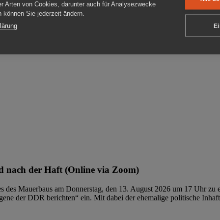
er Arten von Cookies, darunter auch für Analysezwecke
en können Sie jederzeit ändern.
ben
lärung
Ei
 nach der Haft (Online via Zoom)
ages des Mauerbaus am Donnerstag, den 13. August 2026 um 17 Uhr zu e
ene der DDR berichten“ ein. Mit dabei der ehemalige politische Inhaf