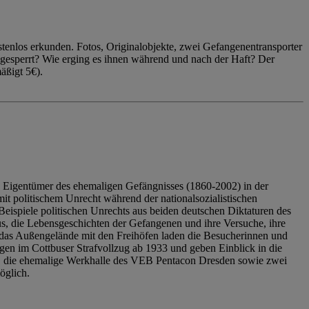
enlos erkunden. Fotos, Originalobjekte, zwei Gefangenentransporter
ngesperrt? Wie erging es ihnen während und nach der Haft? Der
äßigt 5€).
 Eigentümer des ehemaligen Gefängnisses (1860-2002) in der
it politischem Unrecht während der nationalsozialistischen
eispiele politischen Unrechts aus beiden deutschen Diktaturen des
us, die Lebensgeschichten der Gefangenen und ihre Versuche, ihre
das Außengelände mit den Freihöfen laden die Besucherinnen und
en im Cottbuser Strafvollzug ab 1933 und geben Einblick in die
, die ehemalige Werkhalle des VEB Pentacon Dresden sowie zwei
öglich.