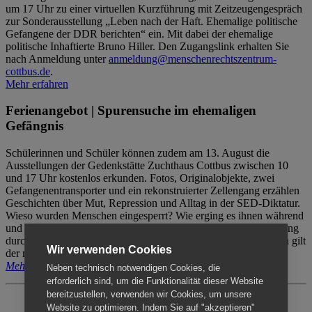
um 17 Uhr zu einer virtuellen Kurzführung mit Zeitzeugengespräch
zur Sonderausstellung „Leben nach der Haft. Ehemalige politische
Gefangene der DDR berichten“ ein. Mit dabei der ehemalige
politische Inhaftierte Bruno Hiller. Den Zugangslink erhalten Sie
nach Anmeldung unter
anmeldung@menschenrechtszentrum-
cottbus.de
.
Mehr erfahren
Ferienangebot | Spurensuche im ehemaligen
Gefängnis
Schülerinnen und Schüler können zudem am 13. August die
Ausstellungen der Gedenkstätte Zuchthaus Cottbus zwischen 10
und 17 Uhr kostenlos erkunden. Fotos, Originalobjekte, zwei
Gefangenentransporter und ein rekonstruierter Zellengang erzählen
Geschichten über Mut, Repression und Alltag in der SED-Diktatur.
Wieso wurden Menschen eingesperrt? Wie erging es ihnen während
und nach der Haft? Der Besuch erfolgt individuell ohne Betreuung
durch das Menschenrechtszentrum Cottbus. Für Begleitpersonen gilt
Wir verwenden Cookies
der reguläre Eintritt (8€ / ermäßigt 5€).
Mehr erfahren
Neben technisch notwendigen Cookies, die
erforderlich sind, um die Funktionalität dieser Website
bereitzustellen, verwenden wir Cookies, um unsere
Website zu optimieren. Indem Sie auf "akzeptieren"