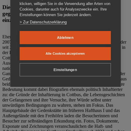
klicken, willigen Sie in die Verwendung aller Arten von
Die Gedenkstätte Zuchthaus Cottbus ist ein Ort
Cookies, darunter auch für Analysezwecke ein. Ihre
gegen das Vergessen. Anschaulich, nah und
Einstellungen können Sie jederzeit ändern.
einzigartig.
> Zur Datenschutzerklärung
Ehemalige politische Häftlinge der DDR gründeten im Oktober
Ablehnen
2007 den Verein Menschenrechtszentrum Cottbus e. V. (MRZ), der
seit 2011 Eigentümer des ehemaligen Gefängnisses (1860-2002) in
der Bautzener Straße und Träger der Gedenkstätte Zuchthaus
Alle Cookies akzeptieren
Cottbus ist. Im Zentrum der Arbeit der Gedenkstätte steht die
Auseinandersetzung mit politischem Unrecht während der
nationalsozialistischen Terrorherrschaft und der SED-Diktatur.
Einstellungen
Ganzjährig zeigen mehrere Dauer- und Sonderausstellungen in der
Gedenkstätte Zuchthaus Cottbus Beispiele politischen Unrechts aus
beiden deutschen Diktaturen des 20. Jahrhunderts. Eine besondere
Bedeutung kommt dabei Biografien ehemals politisch Inhaftierter
zu: die Gründe der Inhaftierung in Cottbus, die Lebensgeschichten
der Gefangenen und ihre Versuche, ihre Würde selbst unter
unwürdigen Bedingungen zu wahren, stehen im Fokus. Das
Hauptgebäude der Gedenkstätte im früheren Hafthaus I und das
Außengelände mit den Freihöfen laden die Besucherinnen und
Besucher zur selbständigen Erkundung ein. Fotos, Dokumente,
Exponate und Zeichnungen veranschaulichen die Haft- und