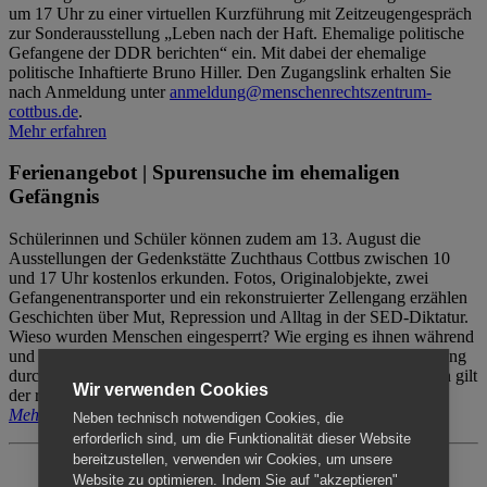
um 17 Uhr zu einer virtuellen Kurzführung mit Zeitzeugengespräch
zur Sonderausstellung „Leben nach der Haft. Ehemalige politische
Gefangene der DDR berichten“ ein. Mit dabei der ehemalige
politische Inhaftierte Bruno Hiller. Den Zugangslink erhalten Sie
nach Anmeldung unter
anmeldung@menschenrechtszentrum-
cottbus.de
.
Mehr erfahren
Ferienangebot | Spurensuche im ehemaligen
Gefängnis
Schülerinnen und Schüler können zudem am 13. August die
Ausstellungen der Gedenkstätte Zuchthaus Cottbus zwischen 10
und 17 Uhr kostenlos erkunden. Fotos, Originalobjekte, zwei
Gefangenentransporter und ein rekonstruierter Zellengang erzählen
Geschichten über Mut, Repression und Alltag in der SED-Diktatur.
Wieso wurden Menschen eingesperrt? Wie erging es ihnen während
und nach der Haft? Der Besuch erfolgt individuell ohne Betreuung
durch das Menschenrechtszentrum Cottbus. Für Begleitpersonen gilt
Wir verwenden Cookies
der reguläre Eintritt (8€ / ermäßigt 5€).
Mehr erfahren
Neben technisch notwendigen Cookies, die
erforderlich sind, um die Funktionalität dieser Website
bereitzustellen, verwenden wir Cookies, um unsere
Website zu optimieren. Indem Sie auf "akzeptieren"