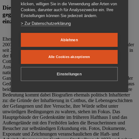
klicken, willigen Sie in die Verwendung aller Arten von
Die Gedenkstätte Zuchthaus Cottbus ist ein Ort
Cookies, darunter auch für Analysezwecke ein. Ihre
gegen das Vergessen. Anschaulich, nah und
Einstellungen können Sie jederzeit ändern.
einzigartig.
> Zur Datenschutzerklärung
Ehemalige politische Häftlinge der DDR gründeten im Oktober
Ablehnen
2007 den Verein Menschenrechtszentrum Cottbus e. V. (MRZ), der
seit 2011 Eigentümer des ehemaligen Gefängnisses (1860-2002) in
der Bautzener Straße und Träger der Gedenkstätte Zuchthaus
Alle Cookies akzeptieren
Cottbus ist. Im Zentrum der Arbeit der Gedenkstätte steht die
Auseinandersetzung mit politischem Unrecht während der
nationalsozialistischen Terrorherrschaft und der SED-Diktatur.
Einstellungen
Ganzjährig zeigen mehrere Dauer- und Sonderausstellungen in der
Gedenkstätte Zuchthaus Cottbus Beispiele politischen Unrechts aus
beiden deutschen Diktaturen des 20. Jahrhunderts. Eine besondere
Bedeutung kommt dabei Biografien ehemals politisch Inhaftierter
zu: die Gründe der Inhaftierung in Cottbus, die Lebensgeschichten
der Gefangenen und ihre Versuche, ihre Würde selbst unter
unwürdigen Bedingungen zu wahren, stehen im Fokus. Das
Hauptgebäude der Gedenkstätte im früheren Hafthaus I und das
Außengelände mit den Freihöfen laden die Besucherinnen und
Besucher zur selbständigen Erkundung ein. Fotos, Dokumente,
Exponate und Zeichnungen veranschaulichen die Haft- und