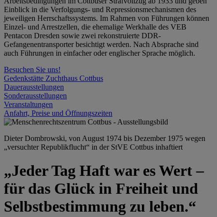
Arbeitsbedingungen im Cottbuser Strafvollzug ab 1933 und geben
Einblick in die Verfolgungs- und Repressionsmechanismen des
jeweiligen Herrschaftssystems. Im Rahmen von Führungen können
Einzel- und Arrestzellen, die ehemalige Werkhalle des VEB
Pentacon Dresden sowie zwei rekonstruierte DDR-
Gefangenentransporter besichtigt werden. Nach Absprache sind
auch Führungen in einfacher oder englischer Sprache möglich.
Besuchen Sie uns!
Gedenkstätte Zuchthaus Cottbus
Dauerausstellungen
Sonderausstellungen
Veranstaltungen
Anfahrt, Preise und Öffnungszeiten
Dieter Dombrowski, von August 1974 bis Dezember 1975 wegen
„versuchter Republikflucht“ in der StVE Cottbus inhaftiert
„Jeder Tag Haft war es Wert –
für das Glück in Freiheit und
Selbstbestimmung zu leben.“