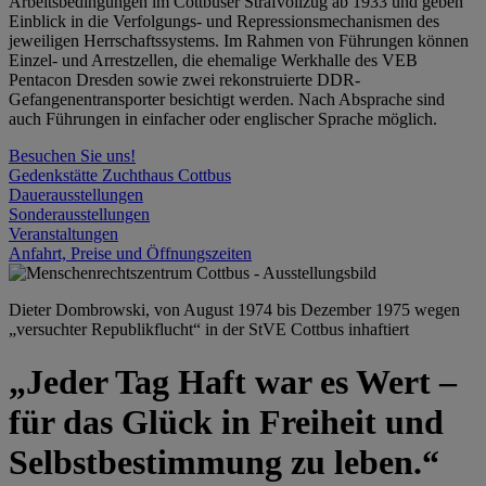
Arbeitsbedingungen im Cottbuser Strafvollzug ab 1933 und geben
Einblick in die Verfolgungs- und Repressionsmechanismen des
jeweiligen Herrschaftssystems. Im Rahmen von Führungen können
Einzel- und Arrestzellen, die ehemalige Werkhalle des VEB
Pentacon Dresden sowie zwei rekonstruierte DDR-
Gefangenentransporter besichtigt werden. Nach Absprache sind
auch Führungen in einfacher oder englischer Sprache möglich.
Besuchen Sie uns!
Gedenkstätte Zuchthaus Cottbus
Dauerausstellungen
Sonderausstellungen
Veranstaltungen
Anfahrt, Preise und Öffnungszeiten
Dieter Dombrowski, von August 1974 bis Dezember 1975 wegen
„versuchter Republikflucht“ in der StVE Cottbus inhaftiert
„Jeder Tag Haft war es Wert –
für das Glück in Freiheit und
Selbstbestimmung zu leben.“