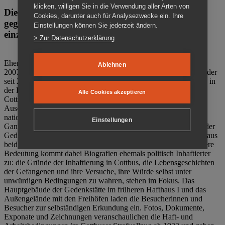
klicken, willigen Sie in die Verwendung aller Arten von
Die Gedenkstätte Zuchthaus Cottbus ist ein Ort
Cookies, darunter auch für Analysezwecke ein. Ihre
gegen das Vergessen. Anschaulich, nah und
Einstellungen können Sie jederzeit ändern.
einzigartig.
> Zur Datenschutzerklärung
Ehemalige politische Häftlinge der DDR gründeten im Oktober
Ablehnen
2007 den Verein Menschenrechtszentrum Cottbus e. V. (MRZ), der
seit 2011 Eigentümer des ehemaligen Gefängnisses (1860-2002) in
der Bautzener Straße und Träger der Gedenkstätte Zuchthaus
Alle Cookies akzeptieren
Cottbus ist. Im Zentrum der Arbeit der Gedenkstätte steht die
Auseinandersetzung mit politischem Unrecht während der
nationalsozialistischen Terrorherrschaft und der SED-Diktatur.
Einstellungen
Ganzjährig zeigen mehrere Dauer- und Sonderausstellungen in der
Gedenkstätte Zuchthaus Cottbus Beispiele politischen Unrechts aus
beiden deutschen Diktaturen des 20. Jahrhunderts. Eine besondere
Bedeutung kommt dabei Biografien ehemals politisch Inhaftierter
zu: die Gründe der Inhaftierung in Cottbus, die Lebensgeschichten
der Gefangenen und ihre Versuche, ihre Würde selbst unter
unwürdigen Bedingungen zu wahren, stehen im Fokus. Das
Hauptgebäude der Gedenkstätte im früheren Hafthaus I und das
Außengelände mit den Freihöfen laden die Besucherinnen und
Besucher zur selbständigen Erkundung ein. Fotos, Dokumente,
Exponate und Zeichnungen veranschaulichen die Haft- und