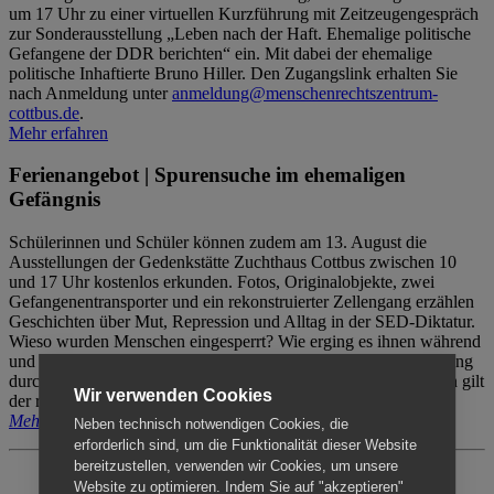
um 17 Uhr zu einer virtuellen Kurzführung mit Zeitzeugengespräch
zur Sonderausstellung „Leben nach der Haft. Ehemalige politische
Gefangene der DDR berichten“ ein. Mit dabei der ehemalige
politische Inhaftierte Bruno Hiller. Den Zugangslink erhalten Sie
nach Anmeldung unter
anmeldung@menschenrechtszentrum-
cottbus.de
.
Mehr erfahren
Ferienangebot | Spurensuche im ehemaligen
Gefängnis
Schülerinnen und Schüler können zudem am 13. August die
Ausstellungen der Gedenkstätte Zuchthaus Cottbus zwischen 10
und 17 Uhr kostenlos erkunden. Fotos, Originalobjekte, zwei
Gefangenentransporter und ein rekonstruierter Zellengang erzählen
Geschichten über Mut, Repression und Alltag in der SED-Diktatur.
Wieso wurden Menschen eingesperrt? Wie erging es ihnen während
und nach der Haft? Der Besuch erfolgt individuell ohne Betreuung
durch das Menschenrechtszentrum Cottbus. Für Begleitpersonen gilt
Wir verwenden Cookies
der reguläre Eintritt (8€ / ermäßigt 5€).
Mehr erfahren
Neben technisch notwendigen Cookies, die
erforderlich sind, um die Funktionalität dieser Website
bereitzustellen, verwenden wir Cookies, um unsere
Website zu optimieren. Indem Sie auf "akzeptieren"