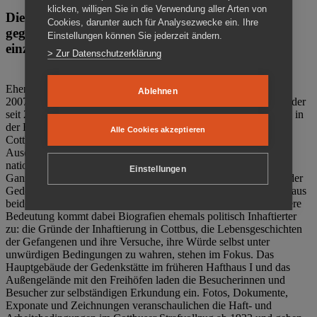
klicken, willigen Sie in die Verwendung aller Arten von
Die Gedenkstätte Zuchthaus Cottbus ist ein Ort
Cookies, darunter auch für Analysezwecke ein. Ihre
gegen das Vergessen. Anschaulich, nah und
Einstellungen können Sie jederzeit ändern.
einzigartig.
> Zur Datenschutzerklärung
Ehemalige politische Häftlinge der DDR gründeten im Oktober
Ablehnen
2007 den Verein Menschenrechtszentrum Cottbus e. V. (MRZ), der
seit 2011 Eigentümer des ehemaligen Gefängnisses (1860-2002) in
der Bautzener Straße und Träger der Gedenkstätte Zuchthaus
Alle Cookies akzeptieren
Cottbus ist. Im Zentrum der Arbeit der Gedenkstätte steht die
Auseinandersetzung mit politischem Unrecht während der
nationalsozialistischen Terrorherrschaft und der SED-Diktatur.
Einstellungen
Ganzjährig zeigen mehrere Dauer- und Sonderausstellungen in der
Gedenkstätte Zuchthaus Cottbus Beispiele politischen Unrechts aus
beiden deutschen Diktaturen des 20. Jahrhunderts. Eine besondere
Bedeutung kommt dabei Biografien ehemals politisch Inhaftierter
zu: die Gründe der Inhaftierung in Cottbus, die Lebensgeschichten
der Gefangenen und ihre Versuche, ihre Würde selbst unter
unwürdigen Bedingungen zu wahren, stehen im Fokus. Das
Hauptgebäude der Gedenkstätte im früheren Hafthaus I und das
Außengelände mit den Freihöfen laden die Besucherinnen und
Besucher zur selbständigen Erkundung ein. Fotos, Dokumente,
Exponate und Zeichnungen veranschaulichen die Haft- und