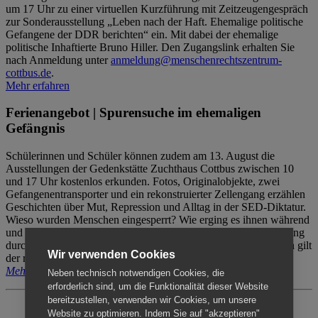
um 17 Uhr zu einer virtuellen Kurzführung mit Zeitzeugengespräch
zur Sonderausstellung „Leben nach der Haft. Ehemalige politische
Gefangene der DDR berichten“ ein. Mit dabei der ehemalige
politische Inhaftierte Bruno Hiller. Den Zugangslink erhalten Sie
nach Anmeldung unter
anmeldung@menschenrechtszentrum-
cottbus.de
.
Mehr erfahren
Ferienangebot | Spurensuche im ehemaligen
Gefängnis
Schülerinnen und Schüler können zudem am 13. August die
Ausstellungen der Gedenkstätte Zuchthaus Cottbus zwischen 10
und 17 Uhr kostenlos erkunden. Fotos, Originalobjekte, zwei
Gefangenentransporter und ein rekonstruierter Zellengang erzählen
Geschichten über Mut, Repression und Alltag in der SED-Diktatur.
Wieso wurden Menschen eingesperrt? Wie erging es ihnen während
und nach der Haft? Der Besuch erfolgt individuell ohne Betreuung
durch das Menschenrechtszentrum Cottbus. Für Begleitpersonen gilt
Wir verwenden Cookies
der reguläre Eintritt (8€ / ermäßigt 5€).
Mehr erfahren
Neben technisch notwendigen Cookies, die
erforderlich sind, um die Funktionalität dieser Website
bereitzustellen, verwenden wir Cookies, um unsere
Website zu optimieren. Indem Sie auf "akzeptieren"