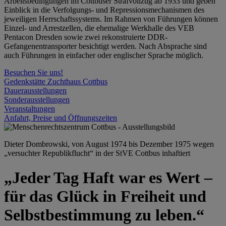
Arbeitsbedingungen im Cottbuser Strafvollzug ab 1933 und geben
Einblick in die Verfolgungs- und Repressionsmechanismen des
jeweiligen Herrschaftssystems. Im Rahmen von Führungen können
Einzel- und Arrestzellen, die ehemalige Werkhalle des VEB
Pentacon Dresden sowie zwei rekonstruierte DDR-
Gefangenentransporter besichtigt werden. Nach Absprache sind
auch Führungen in einfacher oder englischer Sprache möglich.
Besuchen Sie uns!
Gedenkstätte Zuchthaus Cottbus
Dauerausstellungen
Sonderausstellungen
Veranstaltungen
Anfahrt, Preise und Öffnungszeiten
Dieter Dombrowski, von August 1974 bis Dezember 1975 wegen
„versuchter Republikflucht“ in der StVE Cottbus inhaftiert
„Jeder Tag Haft war es Wert –
für das Glück in Freiheit und
Selbstbestimmung zu leben.“