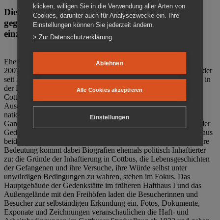
klicken, willigen Sie in die Verwendung aller Arten von
Die Gedenkstätte Zuchthaus Cottbus ist ein Ort
Cookies, darunter auch für Analysezwecke ein. Ihre
gegen das Vergessen. Anschaulich, nah und
Einstellungen können Sie jederzeit ändern.
einzigartig.
> Zur Datenschutzerklärung
Ehemalige politische Häftlinge der DDR gründeten im Oktober
Ablehnen
2007 den Verein Menschenrechtszentrum Cottbus e. V. (MRZ), der
seit 2011 Eigentümer des ehemaligen Gefängnisses (1860-2002) in
der Bautzener Straße und Träger der Gedenkstätte Zuchthaus
Alle Cookies akzeptieren
Cottbus ist. Im Zentrum der Arbeit der Gedenkstätte steht die
Auseinandersetzung mit politischem Unrecht während der
nationalsozialistischen Terrorherrschaft und der SED-Diktatur.
Einstellungen
Ganzjährig zeigen mehrere Dauer- und Sonderausstellungen in der
Gedenkstätte Zuchthaus Cottbus Beispiele politischen Unrechts aus
beiden deutschen Diktaturen des 20. Jahrhunderts. Eine besondere
Bedeutung kommt dabei Biografien ehemals politisch Inhaftierter
zu: die Gründe der Inhaftierung in Cottbus, die Lebensgeschichten
der Gefangenen und ihre Versuche, ihre Würde selbst unter
unwürdigen Bedingungen zu wahren, stehen im Fokus. Das
Hauptgebäude der Gedenkstätte im früheren Hafthaus I und das
Außengelände mit den Freihöfen laden die Besucherinnen und
Besucher zur selbständigen Erkundung ein. Fotos, Dokumente,
Exponate und Zeichnungen veranschaulichen die Haft- und