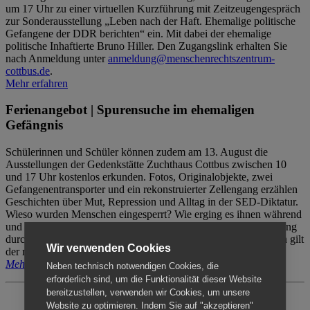
um 17 Uhr zu einer virtuellen Kurzführung mit Zeitzeugengespräch
zur Sonderausstellung „Leben nach der Haft. Ehemalige politische
Gefangene der DDR berichten“ ein. Mit dabei der ehemalige
politische Inhaftierte Bruno Hiller. Den Zugangslink erhalten Sie
nach Anmeldung unter
anmeldung@menschenrechtszentrum-
cottbus.de
.
Mehr erfahren
Ferienangebot | Spurensuche im ehemaligen
Gefängnis
Schülerinnen und Schüler können zudem am 13. August die
Ausstellungen der Gedenkstätte Zuchthaus Cottbus zwischen 10
und 17 Uhr kostenlos erkunden. Fotos, Originalobjekte, zwei
Gefangenentransporter und ein rekonstruierter Zellengang erzählen
Geschichten über Mut, Repression und Alltag in der SED-Diktatur.
Wieso wurden Menschen eingesperrt? Wie erging es ihnen während
und nach der Haft? Der Besuch erfolgt individuell ohne Betreuung
durch das Menschenrechtszentrum Cottbus. Für Begleitpersonen gilt
Wir verwenden Cookies
der reguläre Eintritt (8€ / ermäßigt 5€).
Mehr erfahren
Neben technisch notwendigen Cookies, die
erforderlich sind, um die Funktionalität dieser Website
bereitzustellen, verwenden wir Cookies, um unsere
Website zu optimieren. Indem Sie auf "akzeptieren"