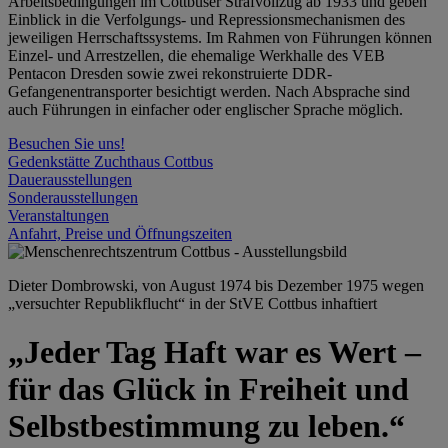
Arbeitsbedingungen im Cottbuser Strafvollzug ab 1933 und geben
Einblick in die Verfolgungs- und Repressionsmechanismen des
jeweiligen Herrschaftssystems. Im Rahmen von Führungen können
Einzel- und Arrestzellen, die ehemalige Werkhalle des VEB
Pentacon Dresden sowie zwei rekonstruierte DDR-
Gefangenentransporter besichtigt werden. Nach Absprache sind
auch Führungen in einfacher oder englischer Sprache möglich.
Besuchen Sie uns!
Gedenkstätte Zuchthaus Cottbus
Dauerausstellungen
Sonderausstellungen
Veranstaltungen
Anfahrt, Preise und Öffnungszeiten
Dieter Dombrowski, von August 1974 bis Dezember 1975 wegen
„versuchter Republikflucht“ in der StVE Cottbus inhaftiert
„Jeder Tag Haft war es Wert –
für das Glück in Freiheit und
Selbstbestimmung zu leben.“