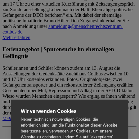
um 17 Uhr zu einer virtuellen Kurzführung mit Zeitzeugengespräch
zur Sonderausstellung „Leben nach der Haft. Ehemalige politische
Gefangene der DDR berichten“ ein. Mit dabei der ehemalige
politische Inhaftierte Bruno Hiller. Den Zugangslink erhalten Sie
nach Anmeldung unter
anmeldung@menschenrechtszentrum-
cottbus.de
.
Mehr erfahren
Ferienangebot | Spurensuche im ehemaligen
Gefängnis
Schülerinnen und Schüler können zudem am 13. August die
Ausstellungen der Gedenkstätte Zuchthaus Cottbus zwischen 10
und 17 Uhr kostenlos erkunden. Fotos, Originalobjekte, zwei
Gefangenentransporter und ein rekonstruierter Zellengang erzählen
Geschichten über Mut, Repression und Alltag in der SED-Diktatur.
Wieso wurden Menschen eingesperrt? Wie erging es ihnen während
und nach der Haft? Der Besuch erfolgt individuell ohne Betreuung
durch das Menschenrechtszentrum Cottbus. Für Begleitpersonen gilt
Wir verwenden Cookies
der reguläre Eintritt (8€ / ermäßigt 5€).
Mehr erfahren
Neben technisch notwendigen Cookies, die
erforderlich sind, um die Funktionalität dieser Website
bereitzustellen, verwenden wir Cookies, um unsere
Website zu optimieren. Indem Sie auf "akzeptieren"