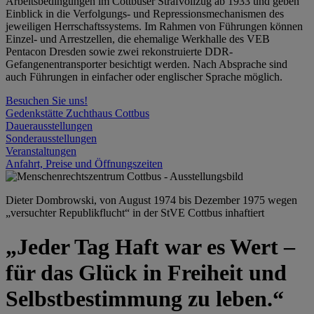
Arbeitsbedingungen im Cottbuser Strafvollzug ab 1933 und geben
Einblick in die Verfolgungs- und Repressionsmechanismen des
jeweiligen Herrschaftssystems. Im Rahmen von Führungen können
Einzel- und Arrestzellen, die ehemalige Werkhalle des VEB
Pentacon Dresden sowie zwei rekonstruierte DDR-
Gefangenentransporter besichtigt werden. Nach Absprache sind
auch Führungen in einfacher oder englischer Sprache möglich.
Besuchen Sie uns!
Gedenkstätte Zuchthaus Cottbus
Dauerausstellungen
Sonderausstellungen
Veranstaltungen
Anfahrt, Preise und Öffnungszeiten
Dieter Dombrowski, von August 1974 bis Dezember 1975 wegen
„versuchter Republikflucht“ in der StVE Cottbus inhaftiert
„Jeder Tag Haft war es Wert –
für das Glück in Freiheit und
Selbstbestimmung zu leben.“