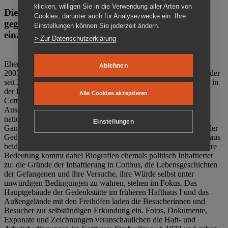
klicken, willigen Sie in die Verwendung aller Arten von
Die Gedenkstätte Zuchthaus Cottbus ist ein Ort
Cookies, darunter auch für Analysezwecke ein. Ihre
gegen das Vergessen. Anschaulich, nah und
Einstellungen können Sie jederzeit ändern.
einzigartig.
> Zur Datenschutzerklärung
Ehemalige politische Häftlinge der DDR gründeten im Oktober
Ablehnen
2007 den Verein Menschenrechtszentrum Cottbus e. V. (MRZ), der
seit 2011 Eigentümer des ehemaligen Gefängnisses (1860-2002) in
der Bautzener Straße und Träger der Gedenkstätte Zuchthaus
Alle Cookies akzeptieren
Cottbus ist. Im Zentrum der Arbeit der Gedenkstätte steht die
Auseinandersetzung mit politischem Unrecht während der
nationalsozialistischen Terrorherrschaft und der SED-Diktatur.
Einstellungen
Ganzjährig zeigen mehrere Dauer- und Sonderausstellungen in der
Gedenkstätte Zuchthaus Cottbus Beispiele politischen Unrechts aus
beiden deutschen Diktaturen des 20. Jahrhunderts. Eine besondere
Bedeutung kommt dabei Biografien ehemals politisch Inhaftierter
zu: die Gründe der Inhaftierung in Cottbus, die Lebensgeschichten
der Gefangenen und ihre Versuche, ihre Würde selbst unter
unwürdigen Bedingungen zu wahren, stehen im Fokus. Das
Hauptgebäude der Gedenkstätte im früheren Hafthaus I und das
Außengelände mit den Freihöfen laden die Besucherinnen und
Besucher zur selbständigen Erkundung ein. Fotos, Dokumente,
Exponate und Zeichnungen veranschaulichen die Haft- und