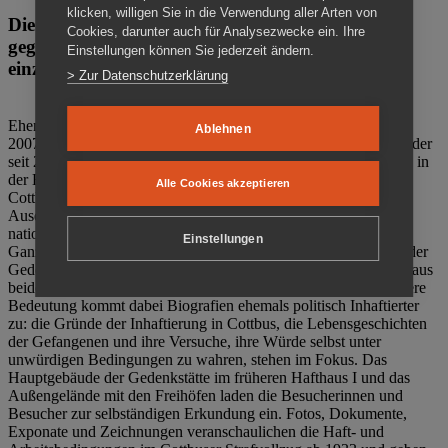
klicken, willigen Sie in die Verwendung aller Arten von
Die Gedenkstätte Zuchthaus Cottbus ist ein Ort
Cookies, darunter auch für Analysezwecke ein. Ihre
gegen das Vergessen. Anschaulich, nah und
Einstellungen können Sie jederzeit ändern.
einzigartig.
> Zur Datenschutzerklärung
Ehemalige politische Häftlinge der DDR gründeten im Oktober
Ablehnen
2007 den Verein Menschenrechtszentrum Cottbus e. V. (MRZ), der
seit 2011 Eigentümer des ehemaligen Gefängnisses (1860-2002) in
der Bautzener Straße und Träger der Gedenkstätte Zuchthaus
Alle Cookies akzeptieren
Cottbus ist. Im Zentrum der Arbeit der Gedenkstätte steht die
Auseinandersetzung mit politischem Unrecht während der
nationalsozialistischen Terrorherrschaft und der SED-Diktatur.
Einstellungen
Ganzjährig zeigen mehrere Dauer- und Sonderausstellungen in der
Gedenkstätte Zuchthaus Cottbus Beispiele politischen Unrechts aus
beiden deutschen Diktaturen des 20. Jahrhunderts. Eine besondere
Bedeutung kommt dabei Biografien ehemals politisch Inhaftierter
zu: die Gründe der Inhaftierung in Cottbus, die Lebensgeschichten
der Gefangenen und ihre Versuche, ihre Würde selbst unter
unwürdigen Bedingungen zu wahren, stehen im Fokus. Das
Hauptgebäude der Gedenkstätte im früheren Hafthaus I und das
Außengelände mit den Freihöfen laden die Besucherinnen und
Besucher zur selbständigen Erkundung ein. Fotos, Dokumente,
Exponate und Zeichnungen veranschaulichen die Haft- und