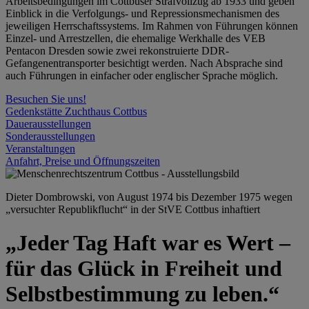
Arbeitsbedingungen im Cottbuser Strafvollzug ab 1933 und geben
Einblick in die Verfolgungs- und Repressionsmechanismen des
jeweiligen Herrschaftssystems. Im Rahmen von Führungen können
Einzel- und Arrestzellen, die ehemalige Werkhalle des VEB
Pentacon Dresden sowie zwei rekonstruierte DDR-
Gefangenentransporter besichtigt werden. Nach Absprache sind
auch Führungen in einfacher oder englischer Sprache möglich.
Besuchen Sie uns!
Gedenkstätte Zuchthaus Cottbus
Dauerausstellungen
Sonderausstellungen
Veranstaltungen
Anfahrt, Preise und Öffnungszeiten
Dieter Dombrowski, von August 1974 bis Dezember 1975 wegen
„versuchter Republikflucht“ in der StVE Cottbus inhaftiert
„Jeder Tag Haft war es Wert –
für das Glück in Freiheit und
Selbstbestimmung zu leben.“