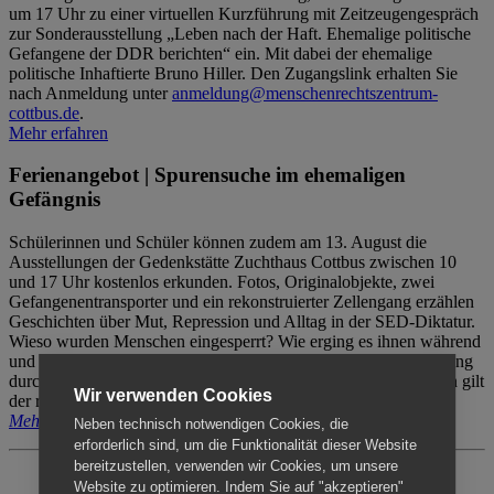
um 17 Uhr zu einer virtuellen Kurzführung mit Zeitzeugengespräch
zur Sonderausstellung „Leben nach der Haft. Ehemalige politische
Gefangene der DDR berichten“ ein. Mit dabei der ehemalige
politische Inhaftierte Bruno Hiller. Den Zugangslink erhalten Sie
nach Anmeldung unter
anmeldung@menschenrechtszentrum-
cottbus.de
.
Mehr erfahren
Ferienangebot | Spurensuche im ehemaligen
Gefängnis
Schülerinnen und Schüler können zudem am 13. August die
Ausstellungen der Gedenkstätte Zuchthaus Cottbus zwischen 10
und 17 Uhr kostenlos erkunden. Fotos, Originalobjekte, zwei
Gefangenentransporter und ein rekonstruierter Zellengang erzählen
Geschichten über Mut, Repression und Alltag in der SED-Diktatur.
Wieso wurden Menschen eingesperrt? Wie erging es ihnen während
und nach der Haft? Der Besuch erfolgt individuell ohne Betreuung
durch das Menschenrechtszentrum Cottbus. Für Begleitpersonen gilt
Wir verwenden Cookies
der reguläre Eintritt (8€ / ermäßigt 5€).
Mehr erfahren
Neben technisch notwendigen Cookies, die
erforderlich sind, um die Funktionalität dieser Website
bereitzustellen, verwenden wir Cookies, um unsere
Website zu optimieren. Indem Sie auf "akzeptieren"