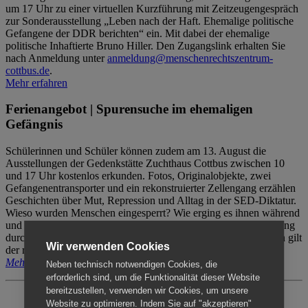
um 17 Uhr zu einer virtuellen Kurzführung mit Zeitzeugengespräch
zur Sonderausstellung „Leben nach der Haft. Ehemalige politische
Gefangene der DDR berichten“ ein. Mit dabei der ehemalige
politische Inhaftierte Bruno Hiller. Den Zugangslink erhalten Sie
nach Anmeldung unter
anmeldung@menschenrechtszentrum-
cottbus.de
.
Mehr erfahren
Ferienangebot | Spurensuche im ehemaligen
Gefängnis
Schülerinnen und Schüler können zudem am 13. August die
Ausstellungen der Gedenkstätte Zuchthaus Cottbus zwischen 10
und 17 Uhr kostenlos erkunden. Fotos, Originalobjekte, zwei
Gefangenentransporter und ein rekonstruierter Zellengang erzählen
Geschichten über Mut, Repression und Alltag in der SED-Diktatur.
Wieso wurden Menschen eingesperrt? Wie erging es ihnen während
und nach der Haft? Der Besuch erfolgt individuell ohne Betreuung
durch das Menschenrechtszentrum Cottbus. Für Begleitpersonen gilt
Wir verwenden Cookies
der reguläre Eintritt (8€ / ermäßigt 5€).
Mehr erfahren
Neben technisch notwendigen Cookies, die
erforderlich sind, um die Funktionalität dieser Website
bereitzustellen, verwenden wir Cookies, um unsere
Website zu optimieren. Indem Sie auf "akzeptieren"