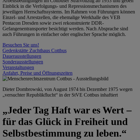
Arbeitsbedingungen im Cottbuser Strafvollzug ab 1933 und geben
Einblick in die Verfolgungs- und Repressionsmechanismen des
jeweiligen Herrschaftssystems. Im Rahmen von Führungen können
Einzel- und Arrestzellen, die ehemalige Werkhalle des VEB
Pentacon Dresden sowie zwei rekonstruierte DDR-
Gefangenentransporter besichtigt werden. Nach Absprache sind
auch Führungen in einfacher oder englischer Sprache möglich.
Besuchen Sie uns!
Gedenkstätte Zuchthaus Cottbus
Dauerausstellungen
Sonderausstellungen
Veranstaltungen
Anfahrt, Preise und Öffnungszeiten
Dieter Dombrowski, von August 1974 bis Dezember 1975 wegen
„versuchter Republikflucht“ in der StVE Cottbus inhaftiert
„Jeder Tag Haft war es Wert –
für das Glück in Freiheit und
Selbstbestimmung zu leben.“