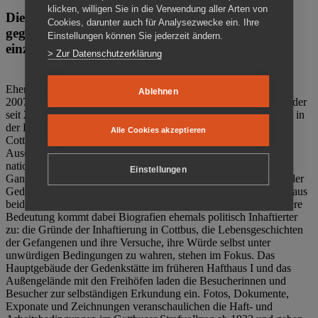
klicken, willigen Sie in die Verwendung aller Arten von
Die Gedenkstätte Zuchthaus Cottbus ist ein Ort
Cookies, darunter auch für Analysezwecke ein. Ihre
gegen das Vergessen. Anschaulich, nah und
Einstellungen können Sie jederzeit ändern.
einzigartig.
> Zur Datenschutzerklärung
Ehemalige politische Häftlinge der DDR gründeten im Oktober
Ablehnen
2007 den Verein Menschenrechtszentrum Cottbus e. V. (MRZ), der
seit 2011 Eigentümer des ehemaligen Gefängnisses (1860-2002) in
der Bautzener Straße und Träger der Gedenkstätte Zuchthaus
Alle Cookies akzeptieren
Cottbus ist. Im Zentrum der Arbeit der Gedenkstätte steht die
Auseinandersetzung mit politischem Unrecht während der
nationalsozialistischen Terrorherrschaft und der SED-Diktatur.
Einstellungen
Ganzjährig zeigen mehrere Dauer- und Sonderausstellungen in der
Gedenkstätte Zuchthaus Cottbus Beispiele politischen Unrechts aus
beiden deutschen Diktaturen des 20. Jahrhunderts. Eine besondere
Bedeutung kommt dabei Biografien ehemals politisch Inhaftierter
zu: die Gründe der Inhaftierung in Cottbus, die Lebensgeschichten
der Gefangenen und ihre Versuche, ihre Würde selbst unter
unwürdigen Bedingungen zu wahren, stehen im Fokus. Das
Hauptgebäude der Gedenkstätte im früheren Hafthaus I und das
Außengelände mit den Freihöfen laden die Besucherinnen und
Besucher zur selbständigen Erkundung ein. Fotos, Dokumente,
Exponate und Zeichnungen veranschaulichen die Haft- und